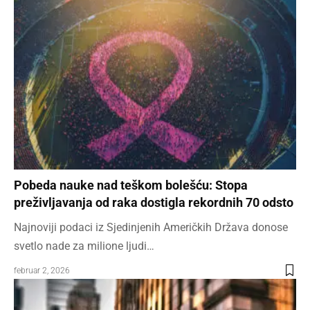
Pobeda nauke nad teškom bolešću: Stopa
preživljavanja od raka dostigla rekordnih 70 odsto
Najnoviji podaci iz Sjedinjenih Američkih Država donose
svetlo nade za milione ljudi…
februar 2, 2026