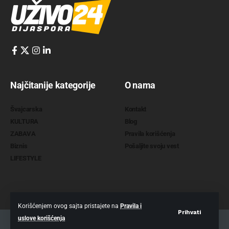
Najčitanije kategorije
O nama
Švajcarska
Kontakt
KULTURA
Blog
ZABAVA
Pravila korišćenja
Biznis
Pošaljite svoju vest
LIFESTYLE
Korišćenjem ovog sajta pristajete na
Pravila i
Prihvati
uslove korišćenja
2022 @
www.uzivo24.com