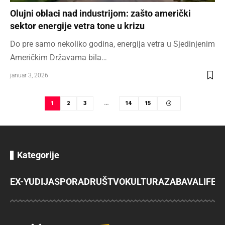
Olujni oblaci nad industrijom: zašto američki
sektor energije vetra tone u krizu
Do pre samo nekoliko godina, energija vetra u Sjedinjenim
Američkim Državama bila…
januar 3, 2026
1
2
3
…
14
15
Kategorije
EX-YU
DIJASPORA
DRUŠTVO
KULTURA
ZABAVA
LIFES