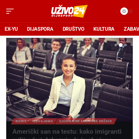
EX-YU
DIJASPORA
DRUŠTVO
KULTURA
ZABA
BIZNIS
IZDVAJAMO
SJEDINJENE AMERIČKE DRŽAVE
Američki san na testu: kako imigranti