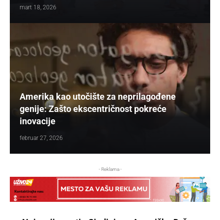
mart 18, 2026
Amerika kao utočište za neprilagođene
genije: Zašto ekscentričnost pokreće
inovacije
februar 27, 2026
- Reklama -