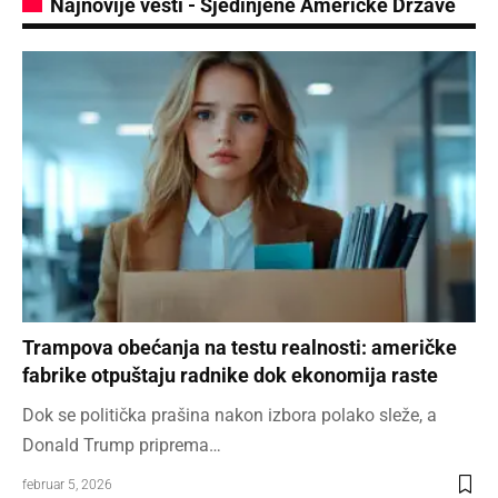
Najnovije vesti - Sjedinjene Američke Države
Trampova obećanja na testu realnosti: američke
fabrike otpuštaju radnike dok ekonomija raste
Dok se politička prašina nakon izbora polako sleže, a
Donald Trump priprema…
februar 5, 2026