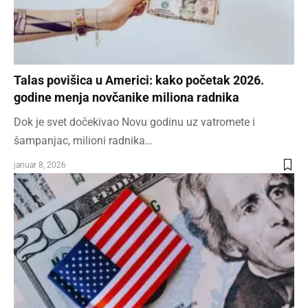
Talas povišica u Americi: kako početak 2026.
godine menja novčanike miliona radnika
Dok je svet dočekivao Novu godinu uz vatromete i
šampanjac, milioni radnika…
januar 8, 2026