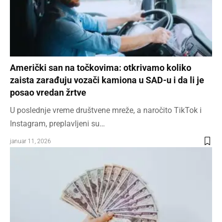
Američki san na točkovima: otkrivamo koliko
zaista zarađuju vozači kamiona u SAD-u i da li je
posao vredan žrtve
U poslednje vreme društvene mreže, a naročito TikTok i
Instagram, preplavljeni su…
januar 11, 2026