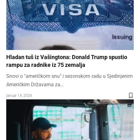
Hladan tuš iz Vašingtona: Donald Trump spustio
rampu za radnike iz 75 zemalja
Snovi o "američkom snu" i sezonskom radu u Sjedinjenim
Američkim Državama za…
januar 14, 2026