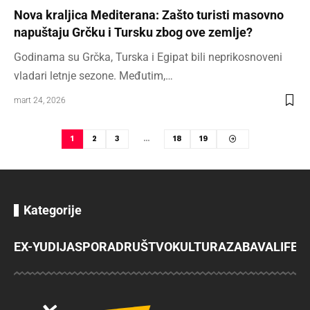
Nova kraljica Mediterana: Zašto turisti masovno
napuštaju Grčku i Tursku zbog ove zemlje?
Godinama su Grčka, Turska i Egipat bili neprikosnoveni
vladari letnje sezone. Međutim,…
mart 24, 2026
1
2
3
…
18
19
Kategorije
EX-YU
DIJASPORA
DRUŠTVO
KULTURA
ZABAVA
LIFES