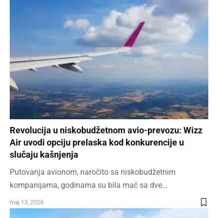
Revolucija u niskobudžetnom avio-prevozu: Wizz
Air uvodi opciju prelaska kod konkurencije u
slučaju kašnjenja
Putovanja avionom, naročito sa niskobudžetnim
kompanijama, godinama su bila mač sa dve…
maj 13, 2026