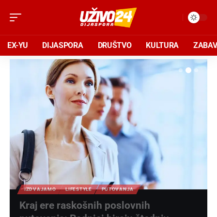
EX-YU
DIJASPORA
DRUŠTVO
KULTURA
ZABA
IZDVAJAMO
LIFESTYLE
PUTOVANJA
Kraj ere raskošnih poslovnih