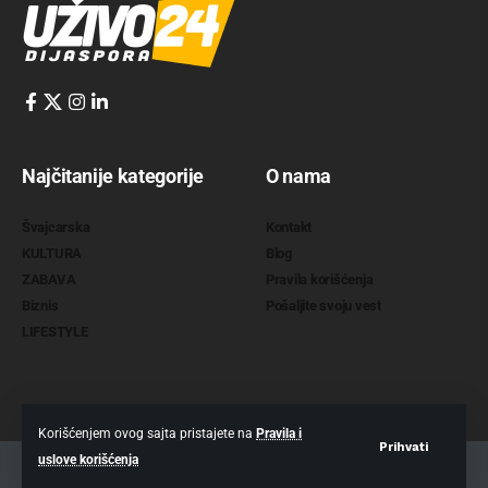
Najčitanije kategorije
O nama
Švajcarska
Kontakt
KULTURA
Blog
ZABAVA
Pravila korišćenja
Biznis
Pošaljite svoju vest
LIFESTYLE
Korišćenjem ovog sajta pristajete na
Pravila i
Prihvati
uslove korišćenja
2022 @
www.uzivo24.com