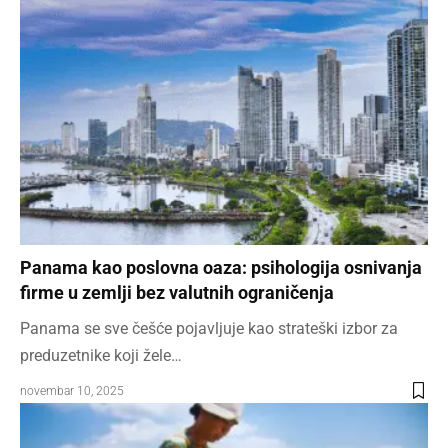
Panama kao poslovna oaza: psihologija osnivanja
firme u zemlji bez valutnih ograničenja
Panama se sve češće pojavljuje kao strateški izbor za
preduzetnike koji žele…
novembar 10, 2025