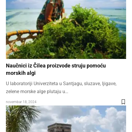
Naučnici iz Čilea proizvode struju pomoću
morskih algi
U laboratoriji Univerziteta u Santjagu, sluzave, ljigave,
zelene morske alge plutaju u…
novembar 18, 2024