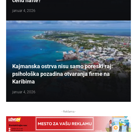
cenu nafte?
januar 4, 2026
Kajmanska ostrva nisu samo poreski raj:
psihološka pozadina otvaranja firme na
Karibima
januar 4, 2026
- Reklama -