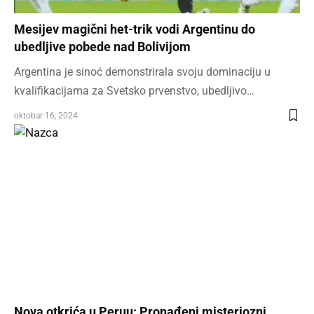
Mesijev magični het-trik vodi Argentinu do
ubedljive pobede nad Bolivijom
Argentina je sinoć demonstrirala svoju dominaciju u
kvalifikacijama za Svetsko prvenstvo, ubedljivo…
oktobar 16, 2024
Nova otkrića u Peruu: Pronađeni misteriozni