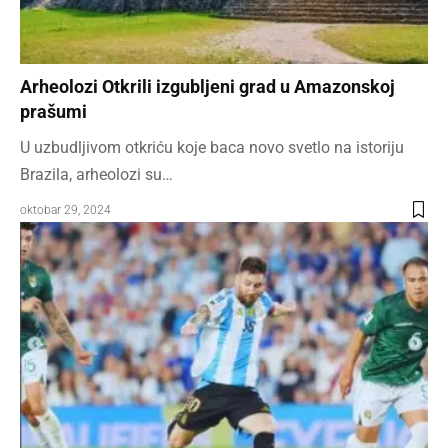
Arheolozi Otkrili izgubljeni grad u Amazonskoj
prašumi
U uzbudljivom otkriću koje baca novo svetlo na istoriju
Brazila, arheolozi su…
oktobar 29, 2024