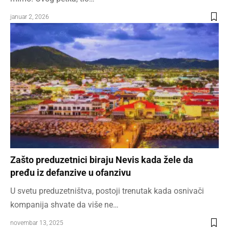
januar 2, 2026
Zašto preduzetnici biraju Nevis kada žele da
pređu iz defanzive u ofanzivu
U svetu preduzetništva, postoji trenutak kada osnivači
kompanija shvate da više ne…
novembar 13, 2025