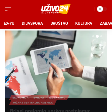
EX-YU
DIJASPORA
DRUŠTVO
KULTURA
ZABA
EKONOMIJA
EVROPA
IZDVAJAMO
JUŽNA I CENTRALNA AMERIKA
Brisel prelomio uprkos pretnjama: