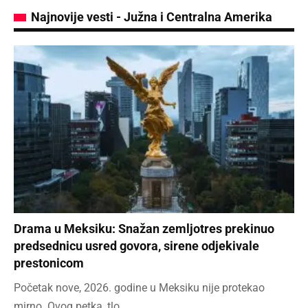
Najnovije vesti - Južna i Centralna Amerika
Drama u Meksiku: Snažan zemljotres prekinuo
predsednicu usred govora, sirene odjekivale
prestonicom
Početak nove, 2026. godine u Meksiku nije protekao
mirno. Ovog petka, tlo…