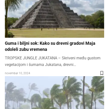
Guma i biljni sok: Kako su drevni gradovi Maja
odoleli zubu vremena
TROPSKЕ JUNGLE JUKATANA – Skriveni među gustom
vegetacijom i šumama Jukatana, drevni…
novembar 10, 2024