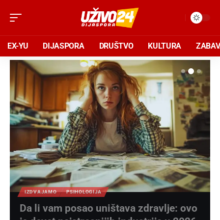
EX-YU
DIJASPORA
DRUŠTVO
KULTURA
ZABA
IZDVAJAMO
PSIHOLOGIJA
Da li vam posao uništava zdravlje: ovo