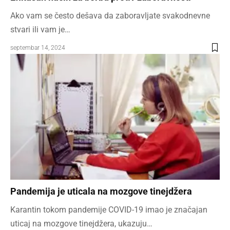
Ako vam se često dešava da zaboravljate svakodnevne
stvari ili vam je…
septembar 14, 2024
Pandemija je uticala na mozgove tinejdžera
Karantin tokom pandemije COVID-19 imao je značajan
uticaj na mozgove tinejdžera, ukazuju…