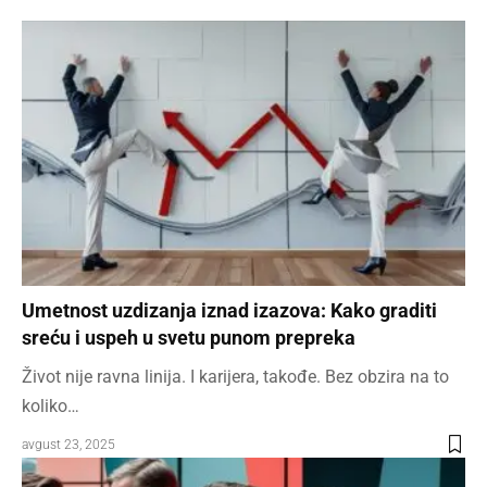
Umetnost uzdizanja iznad izazova: Kako graditi
sreću i uspeh u svetu punom prepreka
Život nije ravna linija. I karijera, takođe. Bez obzira na to
koliko…
avgust 23, 2025