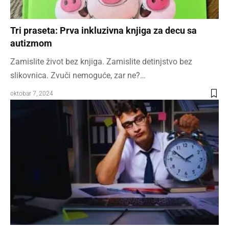
Tri praseta: Prva inkluzivna knjiga za decu sa
autizmom
Zamislite život bez knjiga. Zamislite detinjstvo bez
slikovnica. Zvuči nemoguće, zar ne?…
oktobar 7, 2024