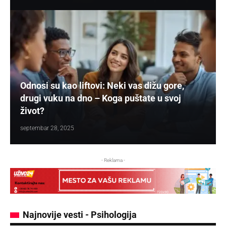
Odnosi su kao liftovi: Neki vas dižu gore,
drugi vuku na dno – Koga puštate u svoj
život?
septembar 28, 2025
- Reklama -
Najnovije vesti - Psihologija