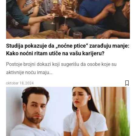
Studija pokazuje da „noćne ptice“ zarađuju manje:
Kako noćni ritam utiče na vašu karijeru?
Postoje brojni dokazi koji sugerišu da osobe koje su
aktivnije noću imaju…
oktobar 18, 2024