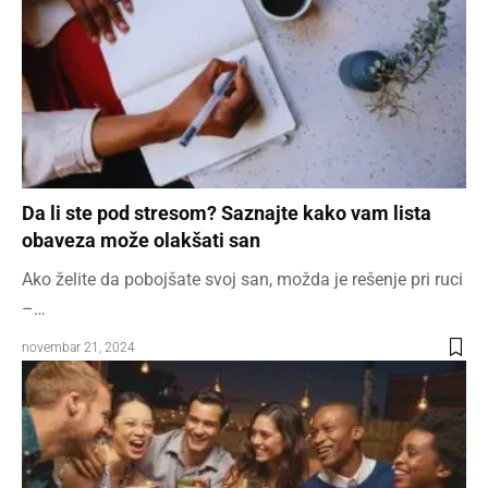
Da li ste pod stresom? Saznajte kako vam lista
obaveza može olakšati san
Ako želite da pobojšate svoj san, možda je rešenje pri ruci
–…
novembar 21, 2024