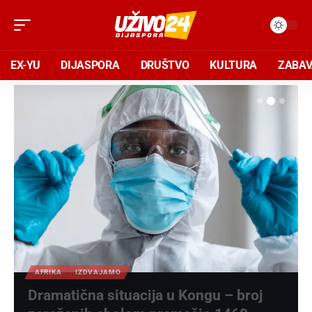
EX-YU
DIJASPORA
DRUŠTVO
KULTURA
ZABA
AFRIKA
IZDVAJAMO
Dramatična situacija u Kongu – broj