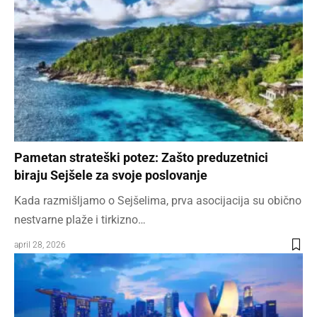
Pametan strateški potez: Zašto preduzetnici
biraju Sejšele za svoje poslovanje
Kada razmišljamo o Sejšelima, prva asocijacija su obično
nestvarne plaže i tirkizno…
april 28, 2026