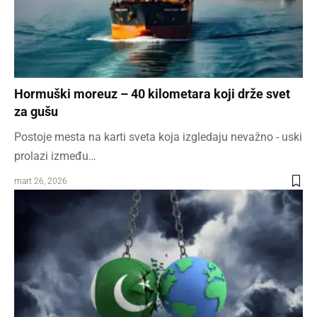
Hormuški moreuz – 40 kilometara koji drže svet
za gušu
Postoje mesta na karti sveta koja izgledaju nevažno - uski
prolazi između…
mart 26, 2026