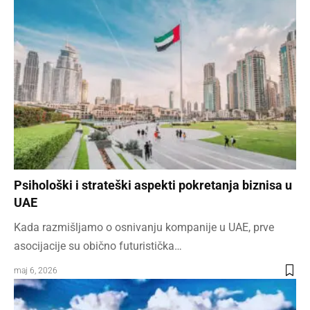
Psihološki i strateški aspekti pokretanja biznisa u
UAE
Kada razmišljamo o osnivanju kompanije u UAE, prve
asocijacije su obično futuristička…
maj 6, 2026