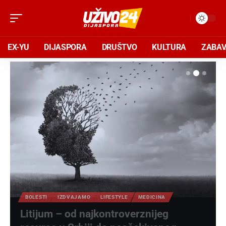
EX-YU
DIJASPORA
DRUŠTVO
KULTURA
ZABA
BOLESTI
IZDVAJAMO
LIFESTYLE
MEDICINA
Litijum – od najkontroverznijeg