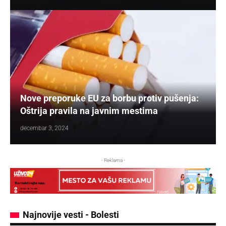
Nove preporuke EU za borbu protiv pušenja:
Oštrija pravila na javnim mestima
decembar 3, 2024
- Reklama -
Najnovije vesti - Bolesti