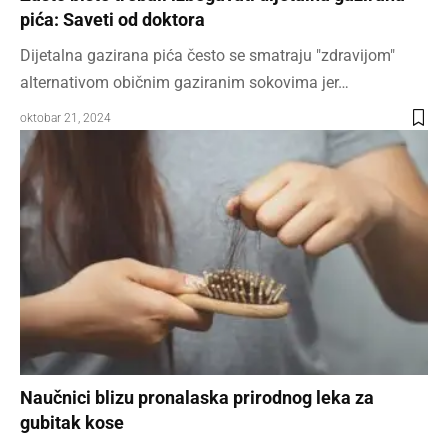
pića: Saveti od doktora
Dijetalna gazirana pića često se smatraju "zdravijom"
alternativom običnim gaziranim sokovima jer…
oktobar 21, 2024
Naučnici blizu pronalaska prirodnog leka za
gubitak kose