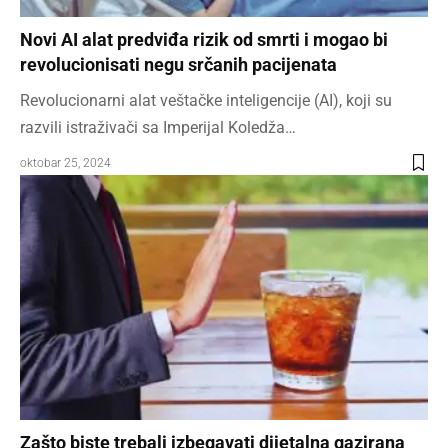
Novi AI alat predviđa rizik od smrti i mogao bi
revolucionisati negu srčanih pacijenata
Revolucionarni alat veštačke inteligencije (AI), koji su
razvili istraživači sa Imperijal Koledža…
oktobar 25, 2024
Zašto biste trebali izbegavati dijetalna gazirana