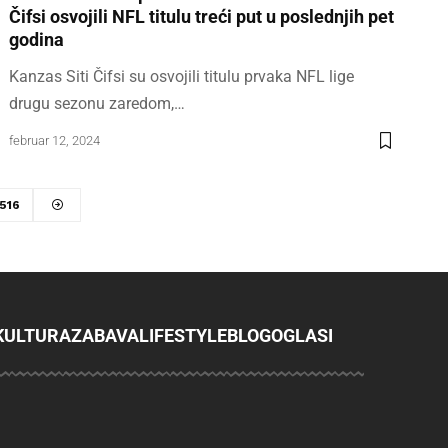
Čifsi osvojili NFL titulu treći put u poslednjih pet
godina
Kanzas Siti Čifsi su osvojili titulu prvaka NFL lige
drugu sezonu zaredom,…
februar 12, 2024
516
KULTURA
ZABAVA
LIFESTYLE
BLOG
OGLASI