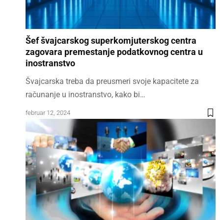
Šef švajcarskog superkomjuterskog centra
zagovara premestanje podatkovnog centra u
inostranstvo
Švajcarska treba da preusmeri svoje kapacitete za
računanje u inostranstvo, kako bi…
februar 12, 2024