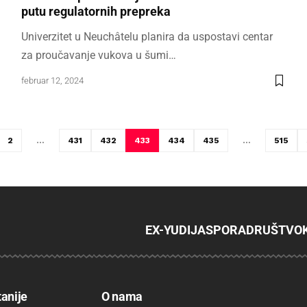
putu regulatornih prepreka
Univerzitet u Neuchâtelu planira da uspostavi centar
za proučavanje vukova u šumi…
februar 12, 2024
2
…
431
432
433
434
435
…
515
EX-YU
DIJASPORA
DRUŠTVO
tanije
O nama