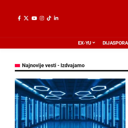
EX-YU
DIJASPORA
Najnovije vesti - Izdvajamo