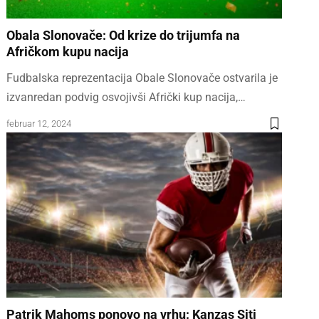
Obala Slonovače: Od krize do trijumfa na
Afričkom kupu nacija
Fudbalska reprezentacija Obale Slonovače ostvarila je
izvanredan podvig osvojivši Afrički kup nacija,…
februar 12, 2024
Patrik Mahoms ponovo na vrhu: Kanzas Siti