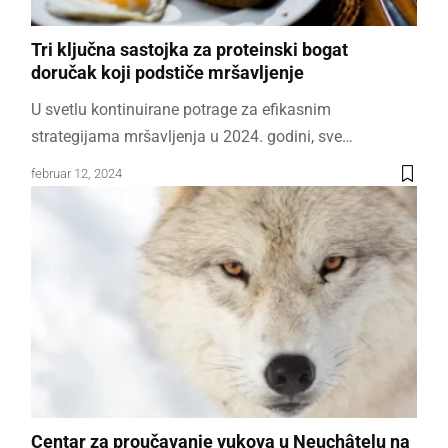
Tri ključna sastojka za proteinski bogat
doručak koji podstiče mršavljenje
U svetlu kontinuirane potrage za efikasnim
strategijama mršavljenja u 2024. godini, sve…
februar 12, 2024
Centar za proučavanje vukova u Neuchâtelu na