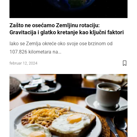
Zašto ne osećamo Zemljinu rotaciju:
Gravitacija i glatko kretanje kao ključni faktori
Iako se Zemlja okreće oko svoje ose brzinom od
107.826 kilometara na…
februar 12, 2024