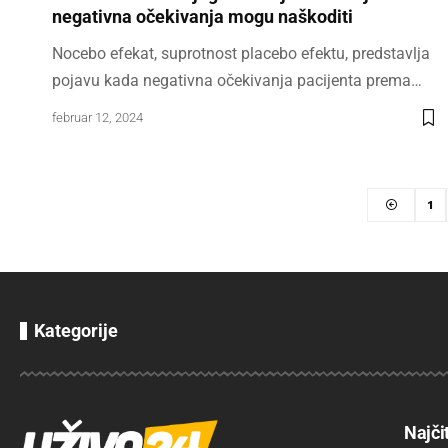
negativna očekivanja mogu naškoditi
Nocebo efekat, suprotnost placebo efektu, predstavlja
pojavu kada negativna očekivanja pacijenta prema…
februar 12, 2024
1
Kategorije
Najči