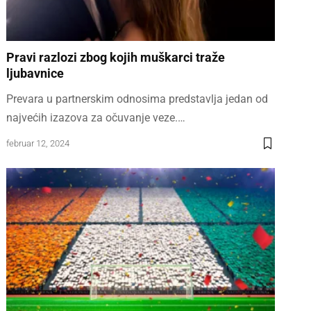
Pravi razlozi zbog kojih muškarci traže
ljubavnice
Prevara u partnerskim odnosima predstavlja jedan od
najvećih izazova za očuvanje veze.…
februar 12, 2024