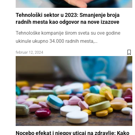
Tehnološki sektor u 2023: Smanjenje broja
radnih mesta kao odgovor na nove izazove
Tehnološke kompanije širom sveta su ove godine
ukinule ukupno 34.000 radnih mesta,…
februar 12, 2024
Nocebo efekat i njegov uticaj na zdravlje: Kako