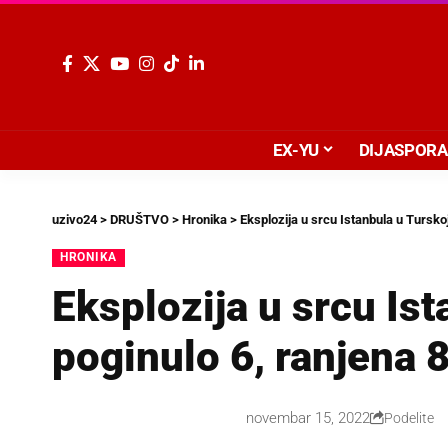
EX-YU
DIJASPORA
uzivo24
>
DRUŠTVO
>
Hronika
>
Eksplozija u srcu Istanbula u Tursko
HRONIKA
Eksplozija u srcu Is
poginulo 6, ranjena 
novembar 15, 2022
Podelite