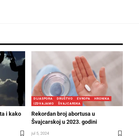
DIJASPORA
DRUŠTVO
EVROPA
HRONIKA
IZDVAJAMO
ŠVAJCARSKA
ta i kako
Rekordan broj abortusa u
Švajcarskoj u 2023. godini
jul 5, 2024