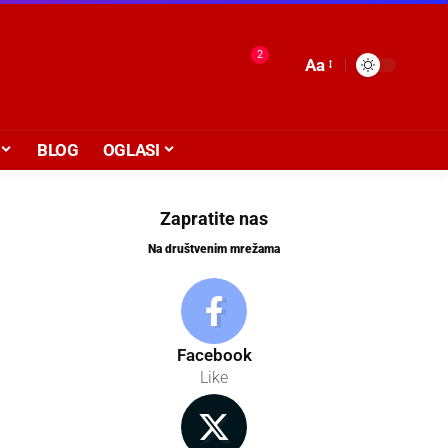
2
Aa
BLOG
OGLASI
Zapratite nas
Na društvenim mrežama
Facebook
Like