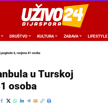
DRUŠTVO
KULTURA
ZABAVA
LIFESTYLE
j poginulo 6, ranjena 81 osoba
tanbula u Turskoj
81 osoba