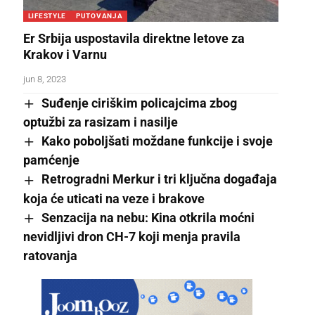
LIFESTYLE
PUTOVANJA
Er Srbija uspostavila direktne letove za
Krakov i Varnu
jun 8, 2023
Suđenje ciriškim policajcima zbog
optužbi za rasizam i nasilje
Kako poboljšati moždane funkcije i svoje
pamćenje
Retrogradni Merkur i tri ključna događaja
koja će uticati na veze i brakove
Senzacija na nebu: Kina otkrila moćni
nevidljivi dron CH-7 koji menja pravila
ratovanja