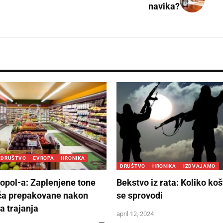
navika?
DRUŠTVO
EVROPA
HRONIKA
DRUŠTVO
HRONIKA
IZDVAJAMO
ropol-a: Zaplenjene tone
Bekstvo iz rata: Koliko koš
ića prepakovane nakon
se sprovodi
a trajanja
april 12, 2024