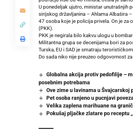
U ponedeljak ujutro, ministar unutrašnjih p
sirijskog državljanina – Ahlama Albašira 
47 osoba koje je policija privela. On je z
(PKK).
PKK je negirala bilo kakvu ulogu u bombard
Militantna grupa se decenijama bori za p
Turska, EU i SAD je smatraju terorističko
Do sada niko nije preuzeo odgovornost z
Globalna akcija protiv pedofilije – 
posebnim potrebama
Ove zime u lavinama u Švajcarskoj 
Pet osoba ranjeno u pucnjavi povez
Velika zaplena marihuane na grani
Pokušaj pljačke zlatare po receptu