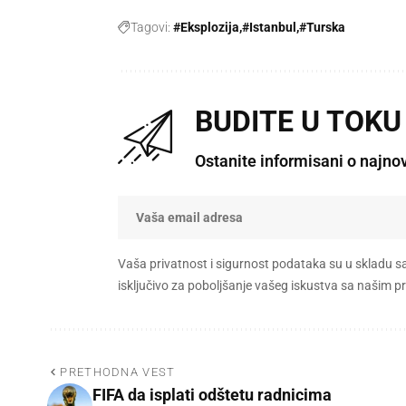
Tagovi:
#Eksplozija
#Istanbul
#Turska
BUDITE U TOKU
Ostanite informisani o najno
Vaša privatnost i sigurnost podataka su u skladu s
isključivo za poboljšanje vašeg iskustva sa našim
PRETHODNA VEST
FIFA da isplati odštetu radnicima