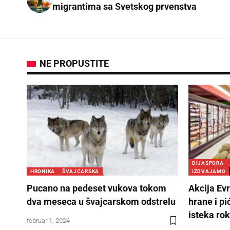
migrantima sa Svetskog prvenstva
NE PROPUSTITE
DIJASPORA
HRONIKA
ŠVAJCARSKA
IZDVAJAMO
Pucano na pedeset vukova tokom
Akcija Ev
dva meseca u švajcarskom odstrelu
hrane i p
isteka rok
februar 1, 2024