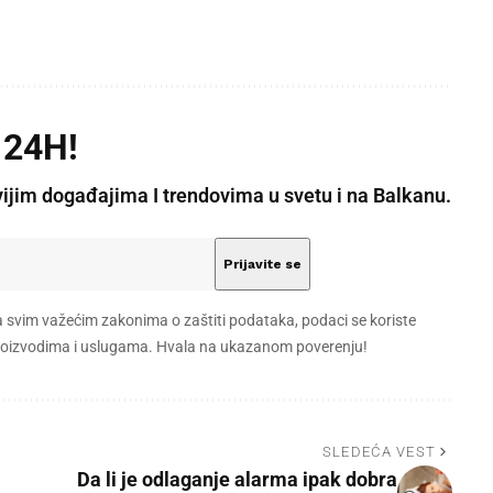
 24H!
vijim događajima I trendovima u svetu i na Balkanu.
a svim važećim zakonima o zaštiti podataka, podaci se koriste
 proizvodima i uslugama. Hvala na ukazanom poverenju!
SLEDEĆA VEST
Da li je odlaganje alarma ipak dobra