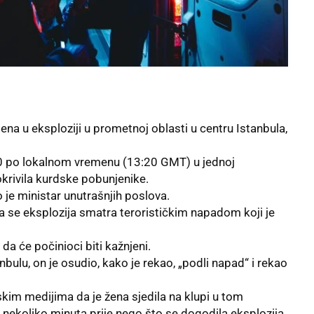
ena u eksploziji u prometnoj oblasti u centru Istanbula,
20 po lokalnom vremenu (13:20 GMT) u jednoj
okrivila kurdske pobunjenike.
 je ministar unutrašnjih poslova.
a se eksplozija smatra terorističkim napadom koji je
a će počinioci biti kažnjeni.
nbulu, on je osudio, kako je rekao, „podli napad“ i rekao
kim medijima da je žena sjedila na klupi u tom
 nekoliko minuta prije nego što se dogodila eksplozija.