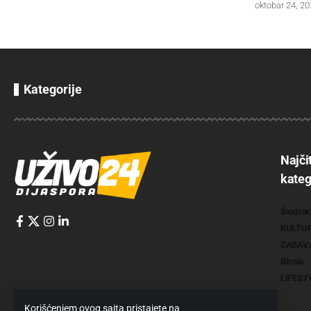
oktobar 24, 2
Kategorije
Najči
kateg
Švajcar
KULTU
ZABAV
Biznis
LIFEST
Korišćenjem ovog sajta pristajete na