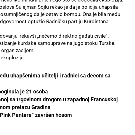
oslova Sulejman Sojlu rekao je da je policija uhapsila
– osumnjičenog da je ostavio bombu. Ona je bila među
a odgovornost optužio Radničku partiju Kurdistana
ovanju, rekavši „nećemo direktno gađati civile“.
ostizanje kurdske samouprave na jugoistoku Turske.
m organizacijom.
a
eksploziju
.
među uhapšenima učitelji i radnici sa decom sa
poginula je 21 osoba
anoj sa trgovinom drogom u zapadnoj Francuskoj
čnom prelazu Gradina
 „Pink Pantera“ završen hosom