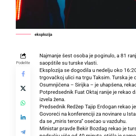
eksplozija
Najmanje šest osoba je poginulo, a 81 ranj
saopštile su turske vlasti.
Podelite
Eksplozija se dogodila u nedelju oko 16:
trgovačkoj ulici na trgu Taksim. Turska je 
Osumnjičena – Sirijka – je uhapšena, rekao
Potpredsednik Fuat Oktaj ranije je rekao d
izvela žena.
Predsednik Redžep Tajip Erdogan rekao je d
Govoreći na konferenciji za novinare u Ista
da se „miris terora“ osećao u vazduhu.
Ministar pravde Bekir Bozdag rekao je turs
području više od 40 minuta, otišla je samo