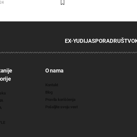
024
EX-YU
DIJASPORA
DRUŠTVO
tanije
O nama
orije
Kontakt
Blog
ska
Pravila korišćenja
RA
Pošaljite svoju vest
A
YLE