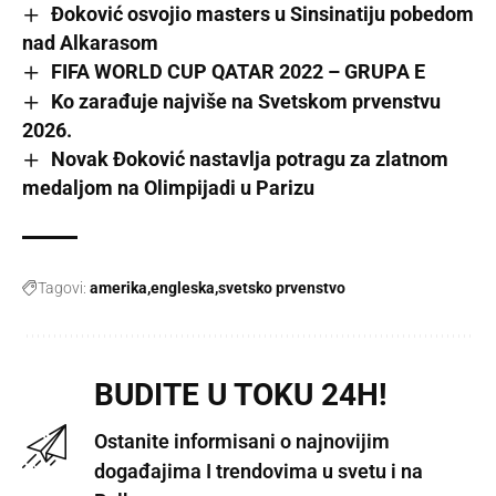
Đoković osvojio masters u Sinsinatiju pobedom
nad Alkarasom
FIFA WORLD CUP QATAR 2022 – GRUPA E
Ko zarađuje najviše na Svetskom prvenstvu
2026.
Novak Đoković nastavlja potragu za zlatnom
medaljom na Olimpijadi u Parizu
Tagovi:
amerika
engleska
svetsko prvenstvo
BUDITE U TOKU 24H!
Ostanite informisani o najnovijim
događajima I trendovima u svetu i na