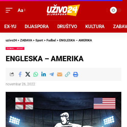
Aa
EX-YU
DIJASPORA
DRUŠTVO
KULTURA
ZABA
uzivo24
>
ZABAVA
>
Sport
>
Fudbal
>
ENGLESKA – AMERIKA
FUDBAL
SPORT
ENGLESKA – AMERIKA
novembar 26, 2022