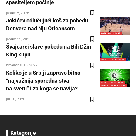
spasiteljem počinje
januar 5, 2026
Jokićev odlučujući koš za pobedu
Denvera nad Nju Orleansom
KOŠARKA
SPORT
januar 25, 2023
Švajcarci slave pobedu na Bili Džin
King kupu
SPORT
ŠVAJCARSKA
novembar 15, 2022
Koliko je u Srbiji zapravo bitna
“najvažnija sporedna stvar
FUDBAL
IZDVAJAMO
SRBIJA
TEHNOLOGIJA
na svetu” i za koga se navija?
jul 16, 2026
Kategorije