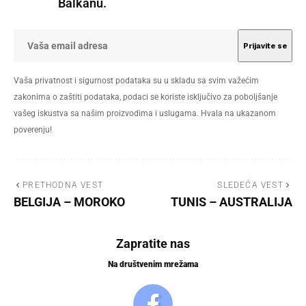
Balkanu.
Vaša privatnost i sigurnost podataka su u skladu sa svim važećim
zakonima o zaštiti podataka, podaci se koriste isključivo za poboljšanje
vašeg iskustva sa našim proizvodima i uslugama. Hvala na ukazanom
poverenju!
PRETHODNA VEST
SLEDEĆA VEST
BELGIJA – MOROKO
TUNIS – AUSTRALIJA
Zapratite nas
Na društvenim mrežama