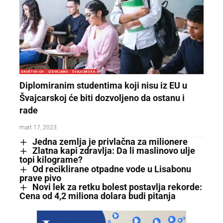
DRUŠTVO-CH
IZDVAJAMO
ŠVAJCARSKA
Diplomiranim studentima koji nisu iz EU u
Švajcarskoj će biti dozvoljeno da ostanu i
rade
mart 17, 2023
Jedna zemlja je privlačna za milionere
Zlatna kapi zdravlja: Da li maslinovo ulje
topi kilograme?
Od reciklirane otpadne vode u Lisabonu
prave pivo
Novi lek za retku bolest postavlja rekorde:
Cena od 4,2 miliona dolara budi pitanja