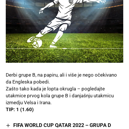
Derbi
grupe B,
na papiru, ali i više je nego očekivano
da Engleska pobedi.
Zašto tako kada je lopta okrugla – pogledajte
utakmice prvog kola grupe B i danjašnju utakmicu
izmedju Velsa i Irana.
TIP: 1 (1.60)
FIFA WORLD CUP QATAR 2022 – GRUPA D