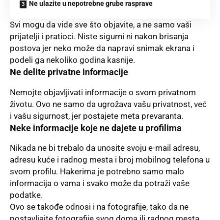
Ne ulazite u nepotrebne grube rasprave
Svi mogu da vide sve što objavite, a ne samo vaši
prijatelji i pratioci. Niste sigurni ni nakon brisanja
postova jer neko može da napravi snimak ekrana i
podeli ga nekoliko godina kasnije.
Ne delite privatne informacije
Nemojte objavljivati informacije o svom privatnom
životu. Ovo ne samo da ugrožava vašu privatnost, već
i vašu sigurnost, jer postajete meta prevaranta.
Neke
informacije
koje ne dajete u profilima
Nikada ne bi trebalo da unosite svoju e-mail adresu,
adresu kuće i radnog mesta i broj mobilnog telefona u
svom profilu. Hakerima je potrebno samo malo
informacija o vama i svako može da potraži vaše
podatke.
Ovo se takođe odnosi i na fotografije, tako da ne
postavljajte fotografije svog doma ili radnog mesta