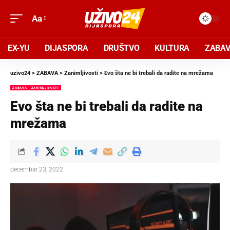
Aa
EX-YU
DIJASPORA
DRUŠTVO
KULTURA
ZABA
uzivo24
>
ZABAVA
>
Zanimljivosti
>
Evo šta ne bi trebali da radite na mrežama
ZABAVA
ZANIMLJIVOSTI
Evo šta ne bi trebali da radite na
mrežama
decembar 23, 2022