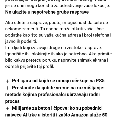
jer se one mogu koristiti za određivanje vaše lokacije.
Ne ulazite u nepotrebne grube rasprave
Ako uđete u rasprave, postoji mogućnost da ćete se
nekome zameriti. Ta osoba može otkriti vaše lične
podatke kao što su vaša kućna adresa i broj telefona i
javno ih podeliti.
Ima ljudi koji izazivaju druge na žestoke rasprave.
Ignorišite ih i blokirajte ih ako je potrebno. Ako primite
bilo kakvu
preteću poruku
, napravite snimak ekrana i
odmah prijavite taj profil.
Pet igara od kojih se mnogo očekuje na PS5
Prestanite da gubite vreme na razmišljanje:
metode kojima profesionalci ubrzavaju radni
proces
Milijarde za beton i čipove: ko su pobednici
najveće AI trke u istoriji i zašto Amazon ulaže 50