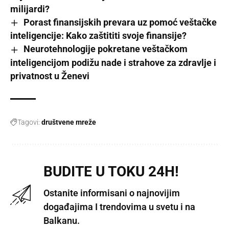
milijardi?
Porast finansijskih prevara uz pomoć veštačke
inteligencije: Kako zaštititi svoje finansije?
Neurotehnologije pokretane veštačkom
inteligencijom podižu nade i strahove za zdravlje i
privatnost u Ženevi
Tagovi:
društvene mreže
BUDITE U TOKU 24H!
Ostanite informisani o najnovijim
događajima I trendovima u svetu i na
Balkanu.