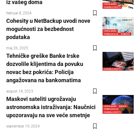
iz vašeg doma
IZDVAJAMO
ZANIMLJIVOSTI
februar 8, 2024
Cohesity u NetBackup uvodi nove
mogućnosti za bezbednost
IZDVAJAMO
TEHNOLOGIJA
ZABAVA
podataka
maj 26, 2025
Tehničke greške Banke Irske
dozvolile klijentima da povuku
ZANIMLJIVOSTI
novac bez pokrića: Policija
angažovana na bankomatima
avgust 18, 2023
Maskovi sateliti ugrožavaju
astronomska istraživanja: Naučnici
IZDVAJAMO
NAUKA
TEHNOLOGIJA
ZANIMLJIVOSTI
upozoravaju na sve veće smetnje
septembar 19, 2024