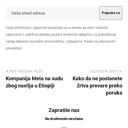
Vaša privatnost i sigurnost podataka su u skladu sa svim važećim
zakonima o zaštiti podataka, podaci se koriste isključivo za poboljšanje
vašeg iskustva sa našim proizvodima i uslugama. Hvala na ukazanom
poverenju!
PRETHODNA VEST
SLEDEĆA VEST
Kompanija Meta na sudu
Kako da ne postanete
zbog nasilja u Etiopiji
žrtva prevare preko
poruka
Zapratite nas
Na društvenim mrežama