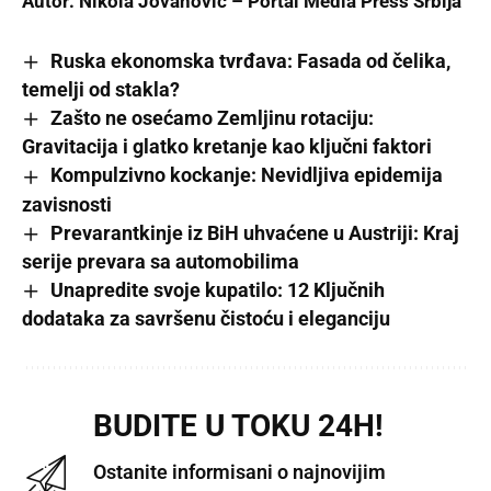
Autor: Nikola Jovanović –
Portal Media Press Srbija
Ruska ekonomska tvrđava: Fasada od čelika,
temelji od stakla?
Zašto ne osećamo Zemljinu rotaciju:
Gravitacija i glatko kretanje kao ključni faktori
Kompulzivno kockanje: Nevidljiva epidemija
zavisnosti
Prevarantkinje iz BiH uhvaćene u Austriji: Kraj
serije prevara sa automobilima
Unapredite svoje kupatilo: 12 Ključnih
dodataka za savršenu čistoću i eleganciju
BUDITE U TOKU 24H!
Ostanite informisani o najnovijim