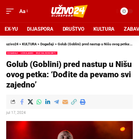
Aa
EX-YU
DIJASPORA
DRUŠTVO
KULTURA
ZABA
uzivo24
>
KULTURA
>
Događaji
>
Golub (Goblini) pred nastup u Nišu ovog petka: ‘Dođite da pevamo svi zajedno’
DOGAĐAJI
IZDVAJAMO
MUZIKA/KONCERTI
Golub (Goblini) pred nastup u Nišu
ovog petka: ‘Dođite da pevamo svi
zajedno’
jul 17, 2024