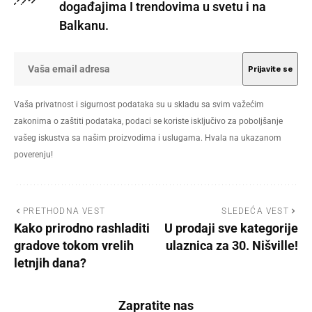
događajima I trendovima u svetu i na
Balkanu.
Vaša privatnost i sigurnost podataka su u skladu sa svim važećim
zakonima o zaštiti podataka, podaci se koriste isključivo za poboljšanje
vašeg iskustva sa našim proizvodima i uslugama. Hvala na ukazanom
poverenju!
PRETHODNA VEST
SLEDEĆA VEST
Kako prirodno rashladiti
U prodaji sve kategorije
gradove tokom vrelih
ulaznica za 30. Nišville!
letnjih dana?
Zapratite nas