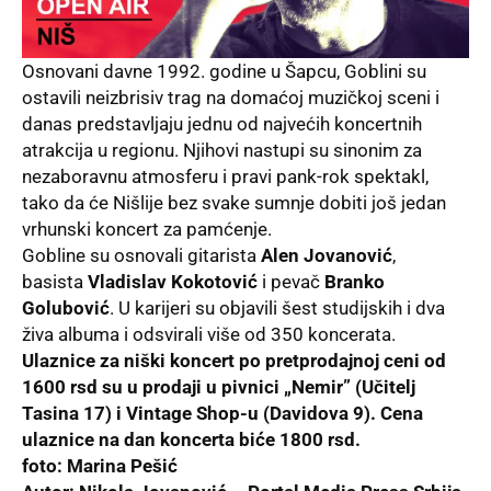
Osnovani davne 1992. godine u Šapcu, Goblini su
ostavili neizbrisiv trag na domaćoj muzičkoj sceni i
danas predstavljaju jednu od najvećih koncertnih
atrakcija u regionu. Njihovi nastupi su sinonim za
nezaboravnu atmosferu i pravi pank-rok spektakl,
tako da će Nišlije bez svake sumnje dobiti još jedan
vrhunski koncert za pamćenje.
Gobline su osnovali gitarista
Alen Jovanović
,
basista
Vladislav Kokotović
i pevač
Branko
Golubović
. U karijeri su objavili šest studijskih i dva
živa albuma i odsvirali više od 350 koncerata.
Ulaznice za niški koncert po pretprodajnoj ceni od
1600 rsd su u prodaji u pivnici „Nemir” (Učitelj
Tasina 17) i Vintage Shop-u (Davidova 9). Cena
ulaznice na dan koncerta biće 1800 rsd.
foto: Marina Pešić