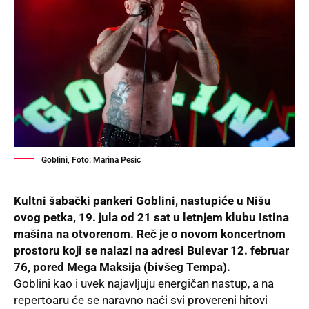
Goblini, Foto: Marina Pesic
Kultni šabački pankeri Goblini, nastupiće u Nišu
ovog petka, 19. jula od 21 sat u letnjem klubu Istina
mašina na otvorenom.
Reč je o novom koncertnom
prostoru koji se nalazi na adresi Bulevar 12. februar
76, pored Mega Maksija (bivšeg Tempa).
Goblini kao i uvek najavljuju energičan nastup, a na
repertoaru će se naravno naći svi provereni hitovi