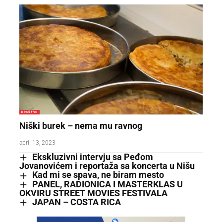
DRUŠTVO
Niški burek – nema mu ravnog
april 13, 2023
Ekskluzivni intervju sa Peđom
Jovanovićem i reportaža sa koncerta u Nišu
Kad mi se spava, ne biram mesto
PANEL, RADIONICA I MASTERKLAS U
OKVIRU STREET MOVIES FESTIVALA
JAPAN – COSTA RICA