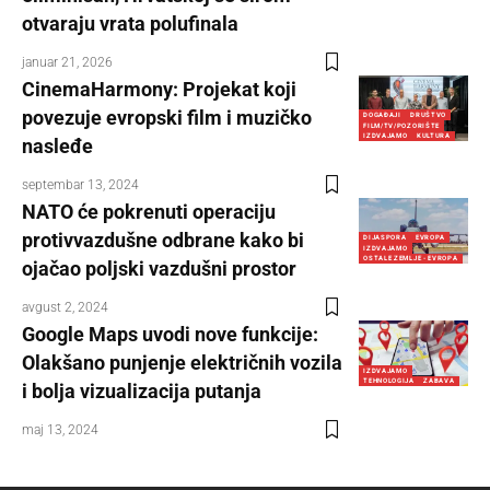
otvaraju vrata polufinala
januar 21, 2026
CinemaHarmony: Projekat koji
povezuje evropski film i muzičko
DOGAĐAJI
DRUŠTVO
FILM/TV/POZORIŠTE
IZDVAJAMO
KULTURA
nasleđe
septembar 13, 2024
NATO će pokrenuti operaciju
protivvazdušne odbrane kako bi
DIJASPORA
EVROPA
IZDVAJAMO
OSTALE ZEMLJE - EVROPA
ojačao poljski vazdušni prostor
avgust 2, 2024
Google Maps uvodi nove funkcije:
Olakšano punjenje električnih vozila
IZDVAJAMO
TEHNOLOGIJA
ZABAVA
i bolja vizualizacija putanja
maj 13, 2024