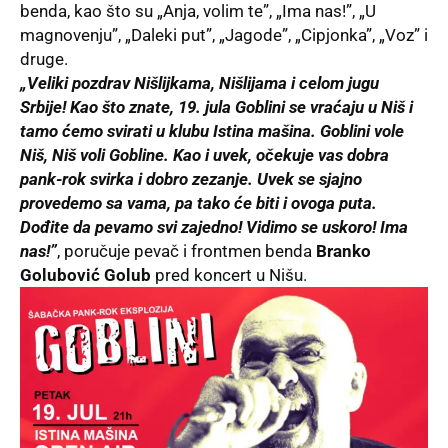
benda, kao što su „Anja, volim te”, „Ima nas!”, „U
magnovenju”, „Daleki put”, „Jagode”, „Cipjonka”, „Voz” i
druge.
„Veliki pozdrav Nišlijkama, Nišlijama i celom jugu
Srbije! Kao što znate, 19. jula Goblini se vraćaju u Niš i
tamo ćemo svirati u klubu Istina mašina. Goblini vole
Niš, Niš voli Gobline. Kao i uvek, očekuje vas dobra
pank-rok svirka i dobro zezanje. Uvek se sjajno
provedemo sa vama, pa tako će biti i ovoga puta.
Dođite da pevamo svi zajedno! Vidimo se uskoro! Ima
nas!”
, poručuje pevač i frontmen benda
Branko
Golubović Golub
pred koncert u Nišu.