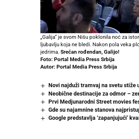
„Galija“ je svom Nišu poklonila noć za isto
ljubavlju koja ne bledi. Nakon pola veka p
jedrima.
Srećan rođendan, Galijo!
Foto:
Portal Media Press Srbija
Autor:
Portal Media Press Srbija
Novi najduži tramvaj na svetu stiž
Neobične destinacije za odmor – zem
Prvi Medjunarodni Street movies fes
Gde su najamnine stanova najpristup
Google predstavlja ‘zapanjujući’ kva