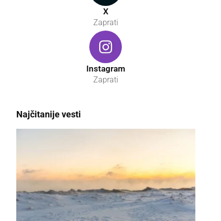
X
Zaprati
Instagram
Zaprati
Najčitanije vesti