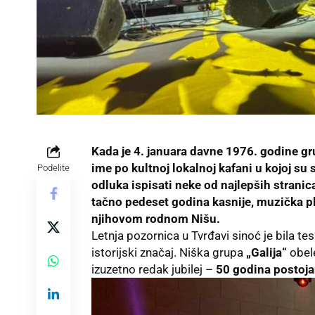
Kada je 4. januara davne 1976. godine gr
ime po kultnoj lokalnoj kafani u kojoj su 
Podelite
odluka ispisati neke od najlepših stranic
tačno pedeset godina kasnije, muzička pl
njihovom rodnom Nišu.
Letnja pozornica u Tvrđavi sinoć je bila t
istorijski značaj. Niška grupa
„Galija“
obel
izuzetno redak jubilej –
50 godina postoja