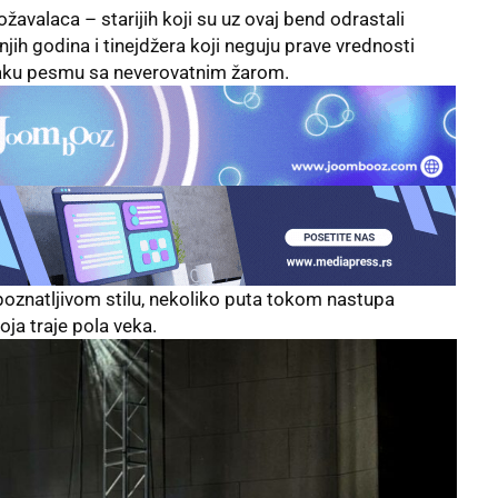
ožavalaca – starijih koji su uz ovaj bend odrastali
jih godina i tinejdžera koji neguju prave vrednosti
vaku pesmu sa neverovatnim žarom.
poznatljivom stilu, nekoliko puta tokom nastupa
ja traje pola veka.