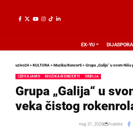
EX-YU
DIJASPORA
uzivo24
>
KULTURA
>
Muzika/Koncerti
>
Grupa „Galija“ u svom Nišu p
IZDVAJAMO
MUZIKA/KONCERTI
SRBIJA
Grupa „Galija“ u svo
veka čistog rokenrol
maj 31, 2026
Podelite