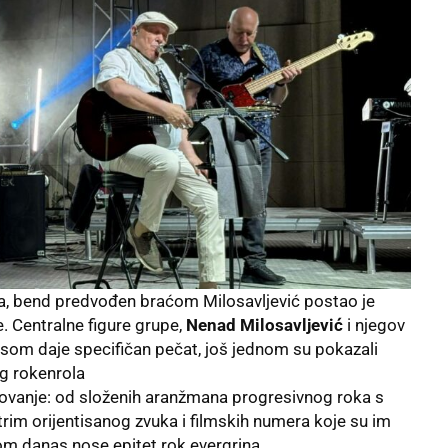
a, bend predvođen braćom Milosavljević postao je
. Centralne figure grupe,
Nenad Milosavljević
i njegov
lasom daje specifičan pečat, još jednom su pokazali
eg rokenrola
tovanje: od složenih aranžmana progresivnog roka s
trim orijentisanog zvuka i filmskih numera koje su im
om danas nose epitet rok evergrina.