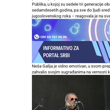
Publika, u kojoj su sedele tri generacije ob
sedamdesetih godina, pa sve do ljudi sredn
jugoslovenskog roka – reagovala je na s
Neša Galija je vidno emotivan, u svom pre
zahvalio svojim sugrađanima na vernosti ko