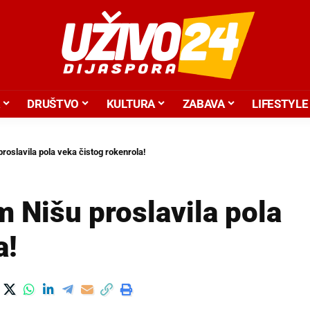
DRUŠTVO
KULTURA
ZABAVA
LIFESTYLE
roslavila pola veka čistog rokenrola!
m Nišu proslavila pola
a!