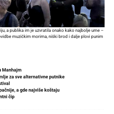
riju, a publika im je uzvratila onako kako najbolje ume –
lovidbe muzičkim morima, niški brod i dalje plovi punim
e u Manhajm
lje za sve alternativne putnike
tival
ačnije, a gde najviše koštaju
ntni čip