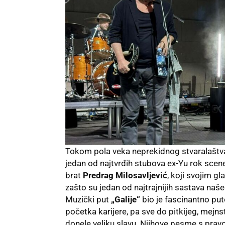
Tokom pola veka neprekidnog stvaralaštv
jedan od najtvrđih stubova ex-Yu rok scene
brat
Predrag Milosavljević
, koji svojim g
zašto su jedan od najtrajnijih sastava naš
Muzički put
„Galije“
bio je fascinantno pu
početka karijere, pa sve do pitkijeg, mejns
donele veliku slavu. Njihove pesme s prav