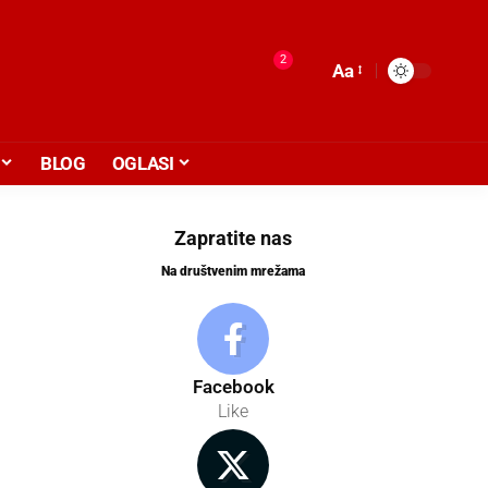
2
Aa
BLOG
OGLASI
Zapratite nas
Na društvenim mrežama
Facebook
Like