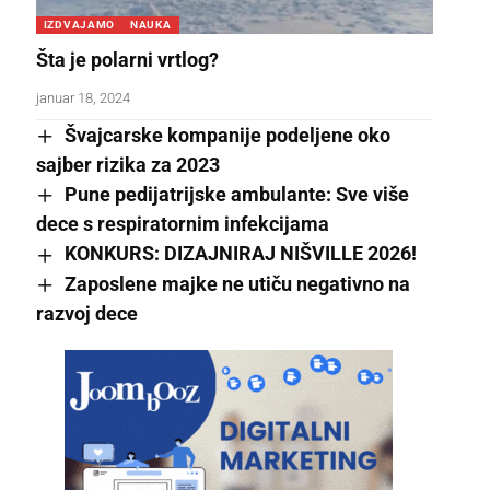
IZDVAJAMO
NAUKA
Šta je polarni vrtlog?
januar 18, 2024
Švajcarske kompanije podeljene oko
sajber rizika za 2023
Pune pedijatrijske ambulante: Sve više
dece s respiratornim infekcijama
KONKURS: DIZAJNIRAJ NIŠVILLE 2026!
Zaposlene majke ne utiču negativno na
razvoj dece