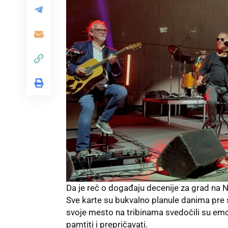
Da je reč o događaju decenije za grad na N
Sve karte su bukvalno planule danima pre 
svoje mesto na tribinama svedočili su emo
pamtiti i prepričavati.