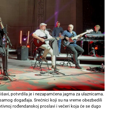
išavi, potvrdila je i nezapamćena jagma za ulaznicama.
samog događaja. Srećnici koji su na vreme obezbedili
tivnoj rođendanskoj proslavi i večeri koja će se dugo