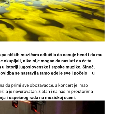
upa niških muzičara odlučila da osnuje bend i da mu
se okupljali, niko nije mogao da nasluti da će ta
a u istoriji jugoslovenske i srpske muzike. Sinoć,
ovidba se nastavila tamo gde je sve i počelo – u
esna da primi sve obožavaoce, a koncert je imao
ežila je neverovatan, zlatan i na našim prostorima
nja i uspešnog rada
na muzičkoj sceni
.