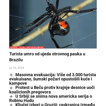
HRONIKA
JUŽNA I CENTRALNA AMERIKA
Turista umro od ujeda otrovnog pauka u
Brazilu
jul 16, 2024
Masovna evakuacija: Više od 3.000 turista
evakuisano, šumski požari opustošili kuće i
kampove
Protest u Beču protiv krajnje desnice uoči
koalicionih pregovora
U Srbiji se snima nova americka serija o
Robinu Hudu
Ključni izbori u Gruziji: raskrsnica između