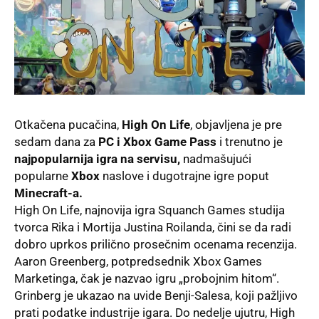
Otkačena pucačina,
High On Life
, objavljena je pre
sedam dana za
PC i Xbox Game Pass
i trenutno je
najpopularnija igra na servisu,
nadmašujući
popularne
Xbox
naslove i dugotrajne igre poput
Minecraft-a.
High On Life, najnovija igra
Squanch Games
studija
tvorca Rika i Mortija Justina Roilanda, čini se da radi
dobro uprkos prilično prosečnim ocenama recenzija.
Aaron Greenberg, potpredsednik Xbox Games
Marketinga, čak je nazvao igru „probojnim hitom“.
Grinberg je ukazao na uvide Benji-Salesa, koji pažljivo
prati podatke industrije igara. Do nedelje ujutru, High