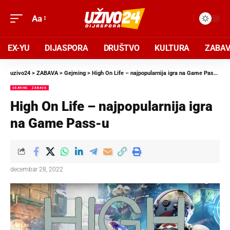
Aa
EX-YU
DIJASPORA
DRUŠTVO
KULTURA
ZABA
uzivo24
>
ZABAVA
>
Gejming
>
High On Life – najpopularnija igra na Game Pass-u
GEJMING
ZABAVA
High On Life – najpopularnija igra
na Game Pass-u
decembar 28, 2022