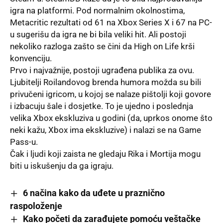
igra na platformi. Pod normalnim okolnostima,
Metacritic rezultati od 61 na Xbox Series X i 67 na PC-
u sugerišu da igra ne bi bila veliki hit. Ali postoji
nekoliko razloga zašto se čini da High on Life krši
konvenciju.
Prvo i najvažnije, postoji ugrađena publika za ovu.
Ljubitelji Roilandovog brenda humora možda su bili
privučeni igricom, u kojoj se nalaze pištolji koji govore
i izbacuju šale i dosjetke. To je ujedno i poslednja
velika Xbox ekskluziva u godini (da, uprkos onome što
neki kažu,
Xbox
ima ekskluzive) i nalazi se na Game
Pass-u.
Čak i ljudi koji zaista
ne gledaju
Rika i Mortija mogu
biti u iskušenju da ga igraju.
6 načina kako da uđete u praznično
raspoloženje
Kako početi da zarađujete pomoću veštačke