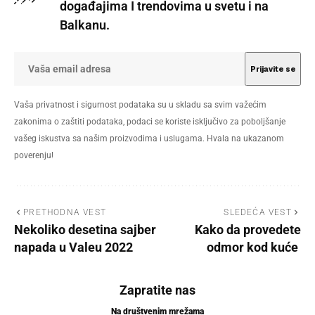
događajima I trendovima u svetu i na
Balkanu.
Vaša privatnost i sigurnost podataka su u skladu sa svim važećim
zakonima o zaštiti podataka, podaci se koriste isključivo za poboljšanje
vašeg iskustva sa našim proizvodima i uslugama. Hvala na ukazanom
poverenju!
PRETHODNA VEST
SLEDEĆA VEST
Nekoliko desetina sajber
Kako da provedete
napada u Valeu 2022
odmor kod kuće
Zapratite nas
Na društvenim mrežama