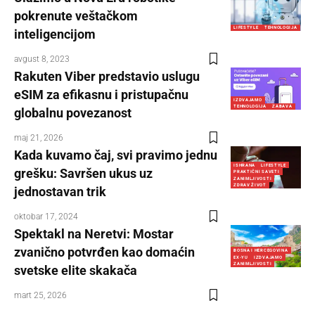
pokrenute veštačkom
LIFESTYLE
TEHNOLOGIJA
inteligencijom
avgust 8, 2023
Rakuten Viber predstavio uslugu
eSIM za efikasnu i pristupačnu
IZDVAJAMO
TEHNOLOGIJA
ZABAVA
globalnu povezanost
maj 21, 2026
Kada kuvamo čaj, svi pravimo jednu
ISHRANA
LIFESTYLE
grešku: Savršen ukus uz
PRAKTIČNI SAVETI
ZANIMLJIVOSTI
ZDRAV ŽIVOT
jednostavan trik
oktobar 17, 2024
Spektakl na Neretvi: Mostar
zvanično potvrđen kao domaćin
BOSNA I HERCEGOVINA
EX-YU
IZDVAJAMO
ZANIMLJIVOSTI
svetske elite skakača
mart 25, 2026