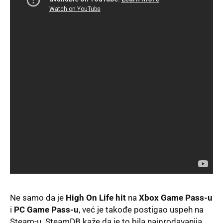
Ne samo da je
High On Life hit
na
Xbox Game Pass-u
i
PC Game Pass-u
, već je takođe postigao uspeh na
Steam-u. SteamDB kaže da je to bila najprodavanija