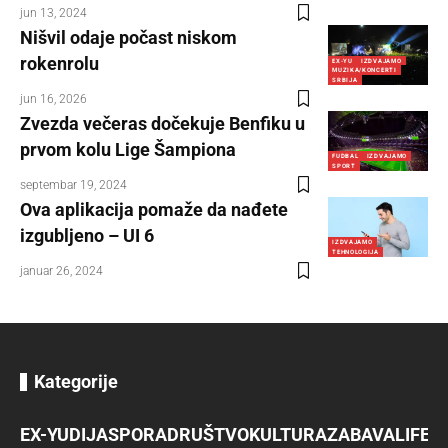
jun 13, 2024
Nišvil odaje počast niskom
rokenrolu
EX-YU
IZDVAJAMO
MUZIKA/KONCERTI
SRBIJA
jun 16, 2026
Zvezda večeras dočekuje Benfiku u
prvom kolu Lige Šampiona
FUDBAL
IZDVAJAMO
SPORT
septembar 19, 2024
Ova aplikacija pomaže da nađete
izgubljeno – UI 6
IZDVAJAMO
TEHNOLOGIJA
januar 26, 2024
Kategorije
EX-YU
DIJASPORA
DRUŠTVO
KULTURA
ZABAVA
LIFES