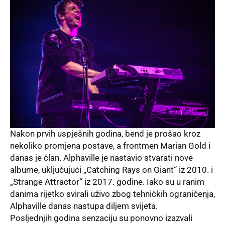
Nakon prvih uspješnih godina, bend je prošao kroz
nekoliko promjena postave, a frontmen Marian Gold i
danas je član. Alphaville je nastavio stvarati nove
albume, uključujući „Catching Rays on Giant“ iz 2010. i
„Strange Attractor“ iz 2017. godine. Iako su u ranim
danima rijetko svirali uživo zbog tehničkih ograničenja,
Alphaville danas nastupa diljem svijeta.
Posljednjih godina senzaciju su ponovno izazvali