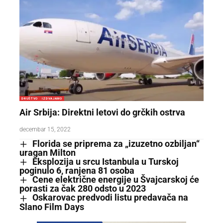
DRUŠTVO
IZDVAJAMO
Air Srbija: Direktni letovi do grčkih ostrva
decembar 15, 2022
Florida se priprema za „izuzetno ozbiljan“
uragan Milton
Eksplozija u srcu Istanbula u Turskoj
poginulo 6, ranjena 81 osoba
Cene električne energije u Švajcarskoj će
porasti za čak 280 odsto u 2023
Oskarovac predvodi listu predavača na
Slano Film Days