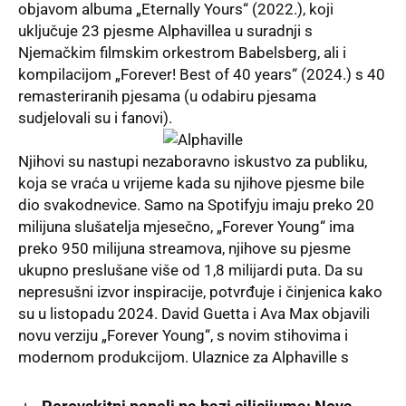
objavom albuma „Eternally Yours“ (2022.), koji
uključuje 23 pjesme Alphavillea u suradnji s
Njemačkim filmskim orkestrom Babelsberg, ali i
kompilacijom „Forever! Best of 40 years“ (2024.) s 40
remasteriranih pjesama (u odabiru pjesama
sudjelovali su i fanovi).
Njihovi su nastupi nezaboravno iskustvo za publiku,
koja se vraća u vrijeme kada su njihove pjesme bile
dio svakodnevice. Samo na Spotifyju imaju preko 20
milijuna slušatelja mjesečno, „Forever Young“ ima
preko 950 milijuna streamova, njihove su pjesme
ukupno preslušane više od 1,8 milijardi puta. Da su
nepresušni izvor inspiracije, potvrđuje i činjenica kako
su u listopadu 2024. David Guetta i Ava Max objavili
novu verziju „Forever Young“, s novim stihovima i
modernom produkcijom. Ulaznice za Alphaville s