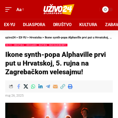
Aa
EX-YU
DIJASPORA
DRUŠTVO
KULTURA
ZABA
uzivo24
>
EX-YU
>
Hrvatska
>
Ikone synth-popa Alphaville prvi put u Hrvatskoj, 5. rujna na Zagrebačkom velesajmu!
EX-YU
HRVATSKA
IZDVAJAMO
KULTURA
MUZIKA/KONCERTI
Ikone synth-popa Alphaville prvi
put u Hrvatskoj, 5. rujna na
Zagrebačkom velesajmu!
maj 26, 2025