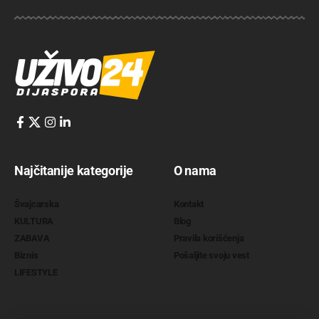
Najčitanije kategorije
O nama
Švajcarska
Kontakt
KULTURA
Blog
ZABAVA
Pravila korišćenja
Biznis
Pošaljite svoju vest
LIFESTYLE