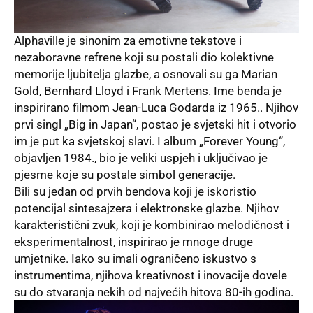
Alphaville je sinonim za emotivne tekstove i
nezaboravne refrene koji su postali dio kolektivne
memorije ljubitelja glazbe, a osnovali su ga Marian
Gold, Bernhard Lloyd i Frank Mertens. Ime benda je
inspirirano filmom Jean-Luca Godarda iz 1965.. Njihov
prvi singl „Big in Japan“, postao je svjetski hit i otvorio
im je put ka svjetskoj slavi. I album
„Forever Young“
,
objavljen 1984., bio je veliki uspjeh i uključivao je
pjesme koje su postale simbol generacije.
Bili su jedan od prvih bendova koji je iskoristio
potencijal sintesajzera i elektronske glazbe. Njihov
karakteristični zvuk, koji je kombinirao melodičnost i
eksperimentalnost, inspirirao je mnoge druge
umjetnike. Iako su imali ograničeno iskustvo s
instrumentima, njihova kreativnost i inovacije dovele
su do stvaranja nekih od najvećih hitova 80-ih godina.