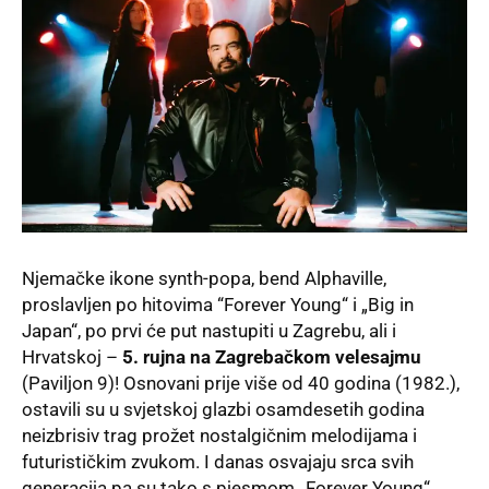
Njemačke ikone synth-popa, bend Alphaville,
proslavljen po hitovima “Forever Young“ i „Big in
Japan“, po prvi će put nastupiti u Zagrebu, ali i
Hrvatskoj –
5. rujna na Zagrebačkom velesajmu
(Paviljon 9)! Osnovani prije više od 40 godina (1982.),
ostavili su u svjetskoj glazbi osamdesetih godina
neizbrisiv trag prožet nostalgičnim melodijama i
futurističkim zvukom. I danas osvajaju srca svih
generacija pa su tako s pjesmom „Forever Young“