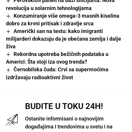
Perovskitni paneli na bazi silicijuma: Nova
revolucija u solarnim tehnologijama
Konzumiranje više omega-3 masnih kiselina
dobro za krvni pritisak i zdravlje srca
Američki san na testu: kako imigranti
milijarderi dokazuju da je obećana zemlja i dalje
živa
Rekordna upotreba bežičnih podataka u
Americi: Šta stoji iza ovog trenda?
Černobilska čuda: Crvi sa supermoćima
izdržavaju radioaktivni život
BUDITE U TOKU 24H!
Ostanite informisani o najnovijim
događajima I trendovima u svetu i na