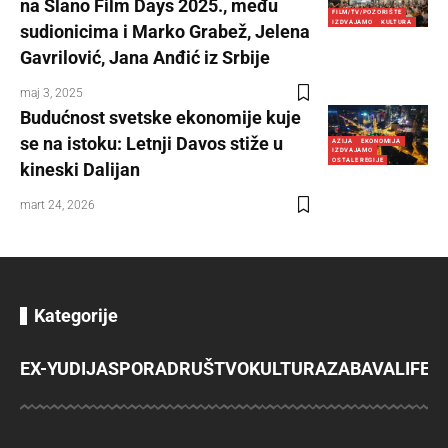
na Slano Film Days 2025., među
FILM/TV/POZORIŠTE
IZDVAJAMO
KULTURA
sudionicima i Marko Grabež, Jelena
Gavrilović, Jana Anđić iz Srbije
maj 3, 2025
Budućnost svetske ekonomije kuje
se na istoku: Letnji Davos stiže u
AZIJA
EKONOMIJA
IZDVAJAMO
OSTALE REGIJE
kineski Dalijan
mart 24, 2026
Kategorije
EX-YU
DIJASPORA
DRUŠTVO
KULTURA
ZABAVA
LIFES