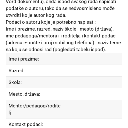
Vord dokumentu), onda ispod svakog rada napisati
podatke o autoru, tako da se nedvosmisleno može
utvrditi ko je autor kog rada.
Podaci o autoru koje je potrebno napisati:
Ime i prezime, razred, naziv škole i mesto (država),
ime pedagoga/mentora ili roditelјa i kontakt podaci
(adresa e-pošte i broj mobilnog telefona) i naziv teme
na koju se odnosi rad (pogledati tabelu ispod).
Ime i prezime:
Razred:
Škola:
Mesto, država:
Mentor/pedagog/rodite
lј:
Kontakt podaci: