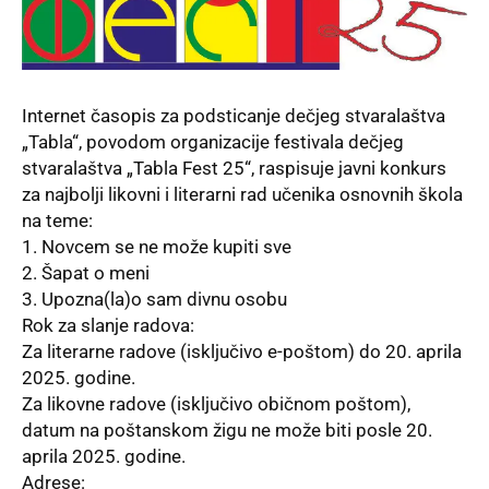
Internet časopis za podsticanje dečjeg stvaralaštva
„Tabla“, povodom organizacije festivala dečjeg
stvaralaštva „Tabla Fest 25“, raspisuje javni konkurs
za najbolјi likovni i literarni rad učenika osnovnih škola
na teme:
1. Novcem se ne može kupiti sve
2. Šapat o meni
3. Upozna(la)o sam divnu osobu
Rok za slanje radova:
Za literarne radove (isklјučivo e-poštom) do 20. aprila
2025. godine.
Za likovne radove (isklјučivo običnom poštom),
datum na poštanskom žigu ne može biti posle 20.
aprila 2025. godine.
Adrese: