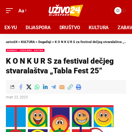
Aa
EX-YU
DIJASPORA
DRUŠTVO
KULTURA
ZABA
uzivo24
>
KULTURA
>
Događaji
>
K O N K U R S za festival dečjeg stvaralaštva „Tabla Fest 25“
DOGAĐAJI
IZDVAJAMO
KULTURA
K O N K U R S za festival dečjeg
stvaralaštva „Tabla Fest 25“
mart 22, 2025