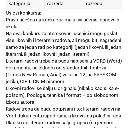
kategorija
razreda
razreda
Uslovi konkursa:
Pravo učešća na konkursu imaju svi učenici osnovnih
škola.
Na ovaj konkurs zainteresovani učenici mogu poslati
više likovnih i literarnih radova, ali mogu biti nagrađeni
samo za jedan rad po kategoriji (jedan likovni, ili jedan
literarni, ili jedan likovni i jedan literarni).
Literarni radovi treba da budu napisani u VORD (Word)
dokumentu, na jednom od standardnih fontova
(Times New Roman, Arial) veličine 12, na SRPSKOM
jeziku, ĆIRILIČNIM pismom.
Likovni radovi se šalјu u originalu (nikako kao slika e-
poštom). Podloga, tehnika i format – po slobodnom
izboru autora.
Radovi treba da budu potpisani i to: literarni radovi na
Vord dokumentu ispod rada, a likovni na poleđini rada.
Ukoliko se literarni radovi šalјu grupno (na jednom