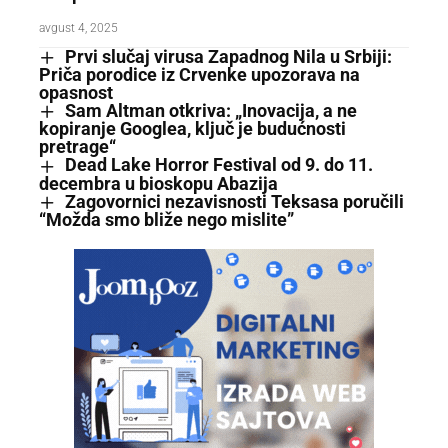
avgust 4, 2025
Prvi slučaj virusa Zapadnog Nila u Srbiji:
Priča porodice iz Crvenke upozorava na
opasnost
Sam Altman otkriva: „Inovacija, a ne
kopiranje Googlea, ključ je budućnosti
pretrage“
Dead Lake Horror Festival od 9. do 11.
decembra u bioskopu Abazija
Zagovornici nezavisnosti Teksasa poručili
“Možda smo bliže nego mislite”