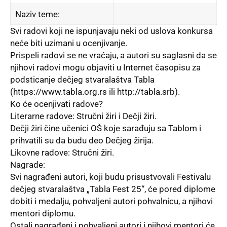
Naziv teme:
Svi radovi koji ne ispunjavaju neki od uslova konkursa
neće biti uzimani u ocenjivanje.
Prispeli radovi se ne vraćaju, a autori su saglasni da se
njihovi radovi mogu objaviti u Internet časopisu za
podsticanje dečjeg stvaralaštva Tabla
(https://www.tabla.org.rs ili http://tabla.srb).
Ko će ocenjivati radove?
Literarne radove: Stručni žiri i Dečji žiri.
Dečji žiri čine učenici OŠ koje sarađuju sa Tablom i
prihvatili su da budu deo Dečjeg žirija.
Likovne radove: Stručni žiri.
Nagrade:
Svi nagrađeni autori, koji budu prisustvovali Festivalu
dečjeg stvaralaštva „Tabla Fest 25“, će pored diplome
dobiti i medalјu, pohvalјeni autori pohvalnicu, a njihovi
mentori diplomu.
Ostali nagrađeni i pohvalјeni autori i njihovi mentori će