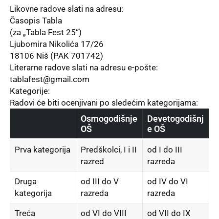
Likovne radove slati na adresu:
Časopis Tabla
(za „Tabla Fest 25“)
Ljubomira Nikolića 17/26
18106 Niš (PAK 701742)
Literarne radove slati na adresu e-pošte:
tablafest@gmail.com
Kategorije:
Radovi će biti ocenjivani po sledećim kategorijama:
Osmogodišnje
Devetogodišnj
OŠ
e OŠ
Prva kategorija
Predškolci, I i II
od I do III
razred
razreda
Druga
od III do V
od IV do VI
kategorija
razreda
razreda
Treća
od VI do VIII
od VII do IX