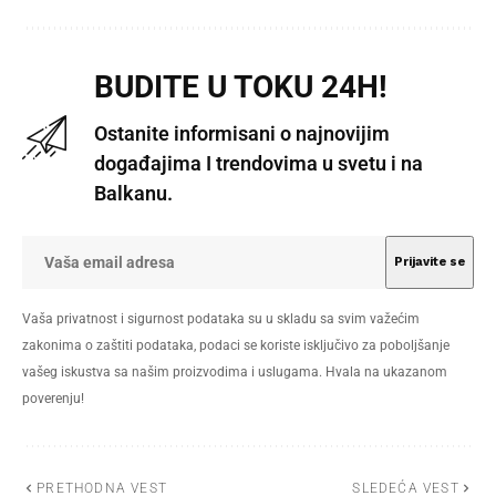
BUDITE U TOKU 24H!
Ostanite informisani o najnovijim
događajima I trendovima u svetu i na
Balkanu.
Vaša privatnost i sigurnost podataka su u skladu sa svim važećim
zakonima o zaštiti podataka, podaci se koriste isključivo za poboljšanje
vašeg iskustva sa našim proizvodima i uslugama. Hvala na ukazanom
poverenju!
PRETHODNA VEST
SLEDEĆA VEST