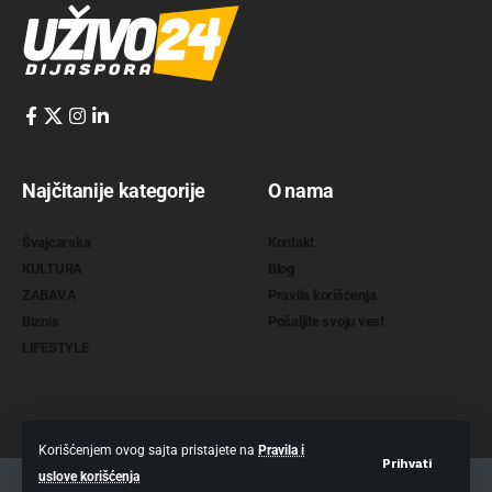
Najčitanije kategorije
O nama
Švajcarska
Kontakt
KULTURA
Blog
ZABAVA
Pravila korišćenja
Biznis
Pošaljite svoju vest
LIFESTYLE
Korišćenjem ovog sajta pristajete na
Pravila i
Prihvati
uslove korišćenja
2022 @
www.uzivo24.com