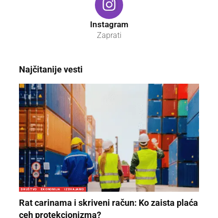
Instagram
Zaprati
Najčitanije vesti
DRUŠTVO
EKONOMIJA
IZDVAJAMO
Rat carinama i skriveni račun: Ko zaista plaća
ceh protekcionizma?