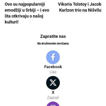
Ovo su najpopularniji
Vikoria Tolstoy i Jacob
emodžiji u Srbiji – i evo
Karlzon trio na Nišvilu
šta otkrivaju o našoj
kulturi!
Zapratite nas
Na društvenim mrežama
Facebook
Like
X
Zaprati