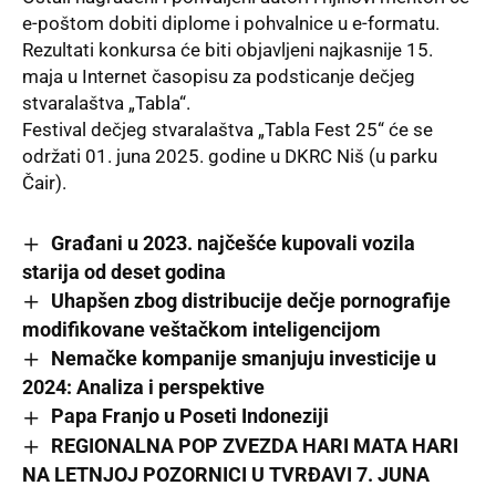
e-poštom dobiti diplome i pohvalnice u e-formatu.
Rezultati konkursa će biti objavlјeni najkasnije 15.
maja u Internet časopisu za podsticanje dečjeg
stvaralaštva „Tabla“.
Festival dečjeg stvaralaštva „Tabla Fest 25“ će se
održati 01. juna 2025. godine u DKRC Niš (u parku
Čair).
Građani u 2023. najčešće kupovali vozila
starija od deset godina
Uhapšen zbog distribucije dečje pornografije
modifikovane veštačkom inteligencijom
Nemačke kompanije smanjuju investicije u
2024: Analiza i perspektive
Papa Franjo u Poseti Indoneziji
REGIONALNA POP ZVEZDA HARI MATA HARI
NA LETNJOJ POZORNICI U TVRĐAVI 7. JUNA