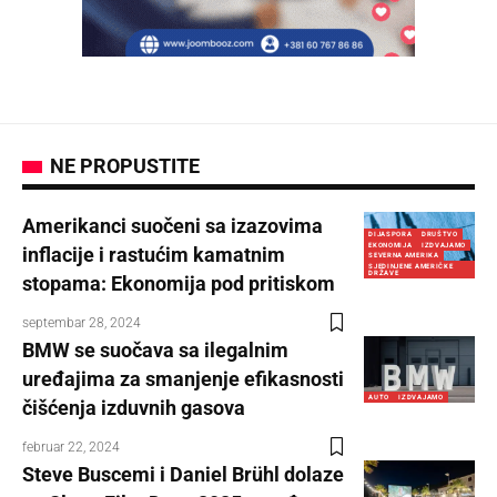
NE PROPUSTITE
Amerikanci suočeni sa izazovima
DIJASPORA
DRUŠTVO
EKONOMIJA
IZDVAJAMO
inflacije i rastućim kamatnim
SEVERNA AMERIKA
SJEDINJENE AMERIČKE
DRŽAVE
stopama: Ekonomija pod pritiskom
septembar 28, 2024
BMW se suočava sa ilegalnim
uređajima za smanjenje efikasnosti
AUTO
IZDVAJAMO
čišćenja izduvnih gasova
februar 22, 2024
Steve Buscemi i Daniel Brühl dolaze