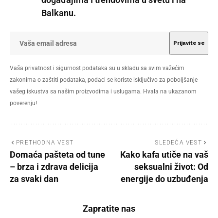
Balkanu.
Vaša privatnost i sigurnost podataka su u skladu sa svim važećim
zakonima o zaštiti podataka, podaci se koriste isključivo za poboljšanje
vašeg iskustva sa našim proizvodima i uslugama. Hvala na ukazanom
poverenju!
PRETHODNA VEST
SLEDEĆA VEST
Domaća pašteta od tune
Kako kafa utiče na vaš
– brza i zdrava delicija
seksualni život: Od
za svaki dan
energije do uzbuđenja
Zapratite nas