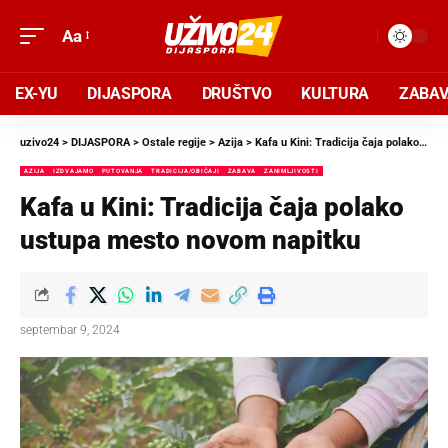
Aa
EX-YU
DIJASPORA
DRUŠTVO
KULTURA
ZABA
uzivo24
>
DIJASPORA
>
Ostale regije
>
Azija
>
Kafa u Kini: Tradicija čaja polako ustupa mesto novom napitku
AZIJA
IZDVAJAMO
PUTOVANJA
TRADICIJA/OBIČAJI
ZABAVA
ZANIMLJIVOSTI
Kafa u Kini: Tradicija čaja polako
ustupa mesto novom napitku
septembar 9, 2024