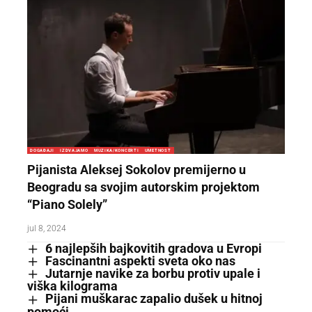
DOGAĐAJI
IZDVAJAMO
MUZIKA/KONCERTI
UMETNOST
Pijanista Aleksej Sokolov premijerno u
Beogradu sa svojim autorskim projektom
“Piano Solely”
jul 8, 2024
6 najlepših bajkovitih gradova u Evropi
Fascinantni aspekti sveta oko nas
Jutarnje navike za borbu protiv upale i
viška kilograma
Pijani muškarac zapalio dušek u hitnoj
pomoći