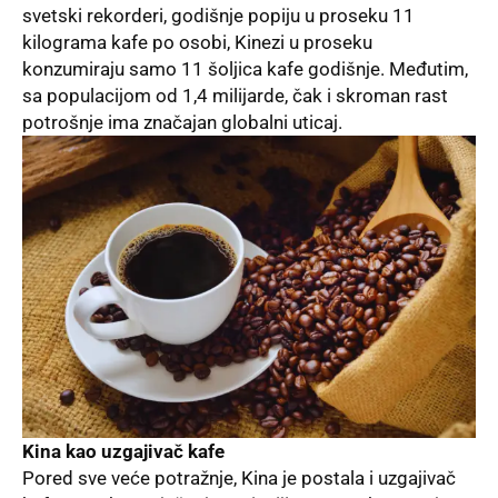
svetski rekorderi, godišnje popiju u proseku 11
kilograma kafe po osobi, Kinezi u proseku
konzumiraju samo 11 šoljica kafe godišnje. Međutim,
sa populacijom od 1,4 milijarde, čak i skroman rast
potrošnje ima značajan globalni uticaj.
Kina kao uzgajivač kafe
Pored sve veće potražnje, Kina je postala i uzgajivač