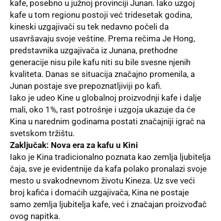
kafe, posebno u južnoj provinciji Junan. Iako uzgoj
kafe u tom regionu postoji već tridesetak godina,
kineski uzgajivači su tek nedavno počeli da
usavršavaju svoje veštine. Prema rečima Je Hong,
predstavnika uzgajivača iz Junana, prethodne
generacije nisu pile kafu niti su bile svesne njenih
kvaliteta. Danas se situacija značajno promenila, a
Junan postaje sve prepoznatljiviji po kafi.
Iako je udeo Kine u globalnoj proizvodnji kafe i dalje
mali, oko 1%, rast potrošnje i uzgoja ukazuje da će
Kina u narednim godinama postati značajniji igrač na
svetskom tržištu.
Zaključak: Nova era za kafu u Kini
Iako je Kina tradicionalno poznata kao zemlja ljubitelja
čaja, sve je evidentnije da kafa polako pronalazi svoje
mesto u svakodnevnom životu Kineza. Uz sve veći
broj kafića i domaćih uzgajivača, Kina ne postaje
samo zemlja ljubitelja kafe, već i značajan proizvođač
ovog napitka.