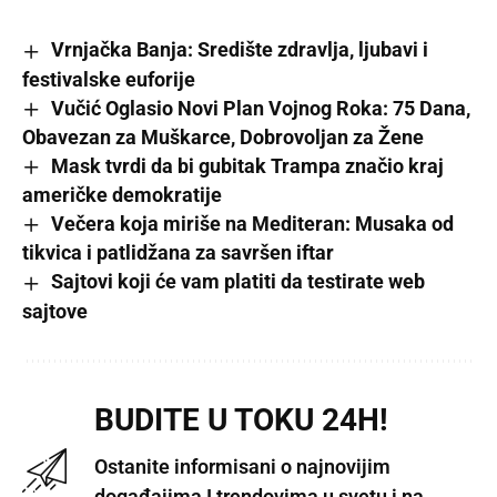
Vrnjačka Banja: Središte zdravlja, ljubavi i
festivalske euforije
Vučić Oglasio Novi Plan Vojnog Roka: 75 Dana,
Obavezan za Muškarce, Dobrovoljan za Žene
Mask tvrdi da bi gubitak Trampa značio kraj
američke demokratije
Večera koja miriše na Mediteran: Musaka od
tikvica i patlidžana za savršen iftar
Sajtovi koji će vam platiti da testirate web
sajtove
BUDITE U TOKU 24H!
Ostanite informisani o najnovijim
događajima I trendovima u svetu i na