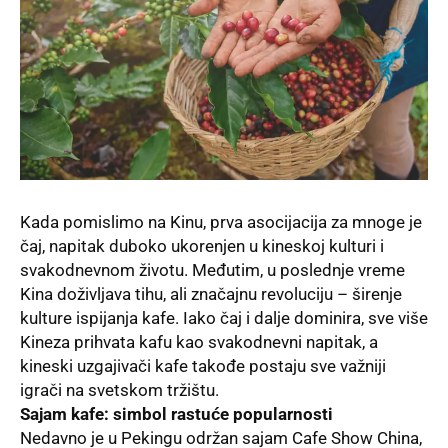
Kada pomislimo na Kinu, prva asocijacija za mnoge je
čaj, napitak duboko ukorenjen u kineskoj kulturi i
svakodnevnom životu. Međutim, u poslednje vreme
Kina doživljava tihu, ali značajnu revoluciju – širenje
kulture
ispijanja kafe
. Iako čaj i dalje dominira, sve više
Kineza prihvata kafu kao svakodnevni napitak, a
kineski uzgajivači kafe takođe postaju sve važniji
igrači na svetskom tržištu.
Sajam kafe: simbol rastuće popularnosti
Nedavno je u Pekingu održan sajam
Cafe Show China
,