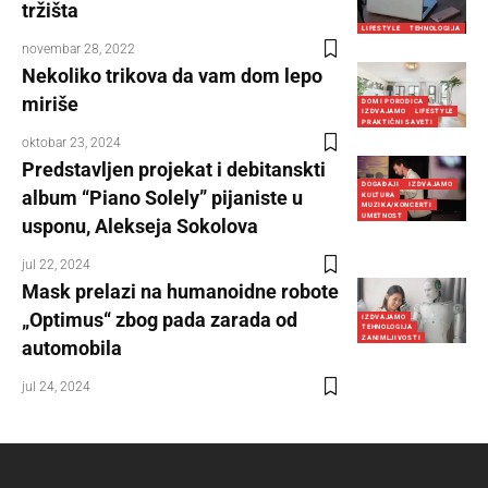
tržišta
LIFESTYLE
TEHNOLOGIJA
novembar 28, 2022
Nekoliko trikova da vam dom lepo
miriše
DOM I PORODICA
IZDVAJAMO
LIFESTYLE
PRAKTIČNI SAVETI
oktobar 23, 2024
Predstavljen projekat i debitanskti
DOGAĐAJI
IZDVAJAMO
album “Piano Solely” pijaniste u
KULTURA
MUZIKA/KONCERTI
UMETNOST
usponu, Alekseja Sokolova
jul 22, 2024
Mask prelazi na humanoidne robote
„Optimus“ zbog pada zarada od
IZDVAJAMO
TEHNOLOGIJA
ZANIMLJIVOSTI
automobila
jul 24, 2024