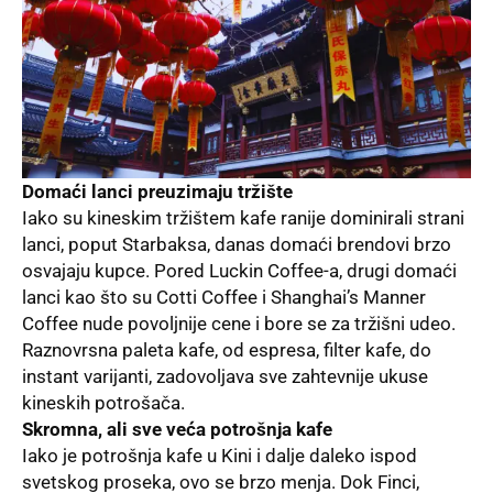
Domaći lanci preuzimaju tržište
Iako su kineskim tržištem kafe ranije dominirali strani
lanci, poput Starbaksa, danas domaći brendovi brzo
osvajaju kupce. Pored Luckin Coffee-a, drugi domaći
lanci kao što su Cotti Coffee i Shanghai’s Manner
Coffee nude povoljnije cene i bore se za tržišni udeo.
Raznovrsna paleta kafe, od espresa, filter kafe, do
instant varijanti, zadovoljava sve zahtevnije ukuse
kineskih potrošača.
Skromna, ali sve veća potrošnja kafe
Iako je potrošnja kafe u Kini i dalje daleko ispod
svetskog proseka, ovo se brzo menja. Dok Finci,