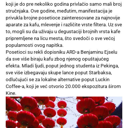
koji je do pre nekoliko godina privlačio samo mali broj
stručnjaka. Ove godine, međutim, manifestacija je
privukla brojne posetioce zainteresovane za najnovije
aparate za kafu, mlevenje i različite vrste filtera. Uz sve
to, mogli su da uživaju u degustaciji brojnih vrsta kafe
pripremljene na licu mesta, što svedoči o sve većoj
popularnosti ovog napitka.
Posetioci su rekli dopisniku ARD-a Benjaminu Ejselu
da sve više biraju kafu zbog njenog opuštajućeg
efekta. Mladi ljudi, poput jednog studenta iz Pekinga,
sve više izbegavaju skupe lance poput Starbaksa,
odlučujući se za lokalne alternative poput Luckin
Coffee-a, koji je već otvorio 20.000 ekspozitura širom
Kine.