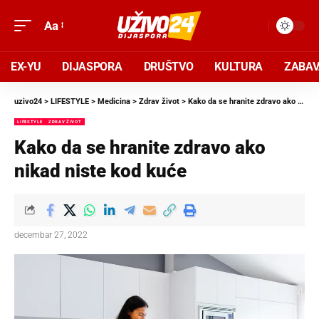
Aa
EX-YU
DIJASPORA
DRUŠTVO
KULTURA
ZABA
uzivo24
>
LIFESTYLE
>
Medicina
>
Zdrav život
>
Kako da se hranite zdravo ako nikad niste kod kuće
LIFESTYLE
ZDRAV ŽIVOT
Kako da se hranite zdravo ako
nikad niste kod kuće
decembar 27, 2022