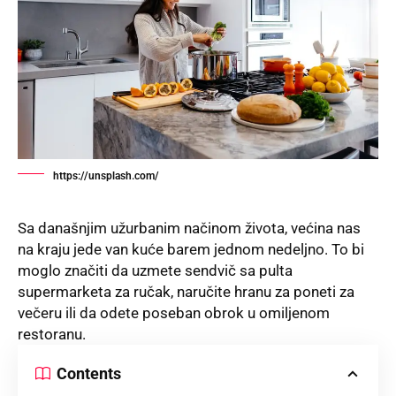
https://unsplash.com/
Sa današnjim užurbanim načinom života, većina nas
na kraju jede van kuće barem jednom nedeljno. To bi
moglo značiti da uzmete sendvič sa pulta
supermarketa za ručak, naručite hranu za poneti za
večeru ili da odete poseban obrok u omiljenom
restoranu.
Contents