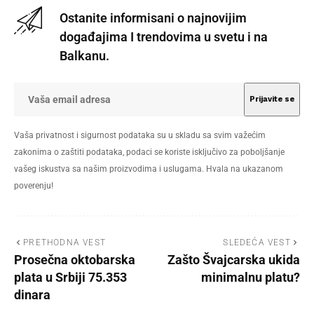
Ostanite informisani o najnovijim
događajima I trendovima u svetu i na
Balkanu.
Vaša privatnost i sigurnost podataka su u skladu sa svim važećim
zakonima o zaštiti podataka, podaci se koriste isključivo za poboljšanje
vašeg iskustva sa našim proizvodima i uslugama. Hvala na ukazanom
poverenju!
PRETHODNA VEST
SLEDEĆA VEST
Prosečna oktobarska
Zašto Švajcarska ukida
plata u Srbiji 75.353
minimalnu platu?
dinara