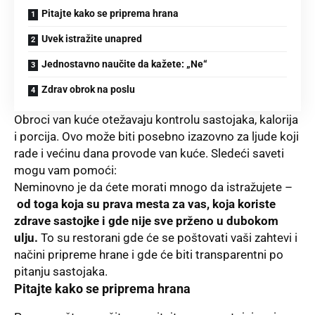
Pitajte kako se priprema hrana
Uvek istražite unapred
Jednostavno naučite da kažete: „Ne“
Zdrav obrok na poslu
Obroci van kuće otežavaju kontrolu sastojaka, kalorija
i porcija. Ovo može biti posebno izazovno za ljude koji
rade i većinu dana provode van kuće. Sledeći saveti
mogu vam pomoći:
Neminovno je da ćete morati mnogo da istražujete –
od toga koja su prava mesta za vas, koja koriste
zdrave sastojke i gde nije sve prženo u dubokom
ulju.
To su restorani gde će se poštovati vaši zahtevi i
načini pripreme hrane i gde će biti transparentni po
pitanju sastojaka.
Pitajte kako se priprema hrana