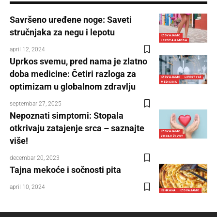
Savršeno uređene noge: Saveti
stručnjaka za negu i lepotu
IZDVAJAMO
LEPOTA & MODA
april 12, 2024
Uprkos svemu, pred nama je zlatno
doba medicine: Četiri razloga za
IZDVAJAMO
LIFESTYLE
MEDICINA
optimizam u globalnom zdravlju
septembar 27, 2025
Nepoznati simptomi: Stopala
otkrivaju zatajenje srca – saznajte
IZDVAJAMO
ZDRAV ŽIVOT
više!
decembar 20, 2023
Tajna mekoće i sočnosti pita
april 10, 2024
ISHRANA
IZDVAJAMO