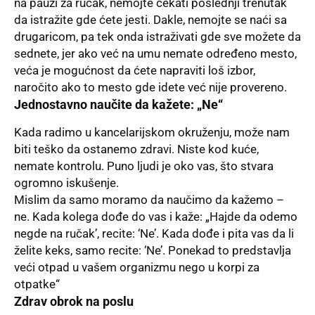
na pauzi za ručak, nemojte čekati poslednji trenutak
da istražite gde ćete jesti. Dakle, nemojte se naći sa
drugaricom, pa tek onda istraživati gde sve možete da
sednete, jer ako već na umu nemate određeno mesto,
veća je mogućnost da ćete napraviti loš izbor,
naročito ako to mesto gde idete već nije provereno.
Jednostavno naučite da kažete: „Ne“
Kada radimo u kancelarijskom okruženju, može nam
biti teško da ostanemo zdravi. Niste kod kuće,
nemate kontrolu. Puno ljudi je oko vas, što stvara
ogromno iskušenje.
Mislim da samo moramo da naučimo da
kažemo –
ne.
Kada kolega dođe do vas i kaže: „Hajde da odemo
negde na ručak’, recite: ‘Ne’. Kada dođe i pita vas da li
želite keks, samo recite: ‘Ne’. Ponekad to predstavlja
veći otpad u vašem organizmu nego u korpi za
otpatke“
Zdrav obrok na poslu