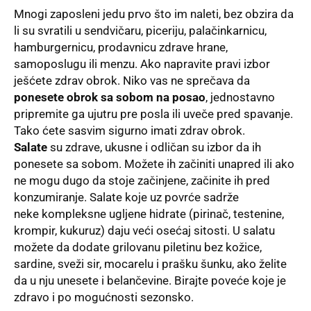
Mnogi zaposleni jedu prvo što im naleti, bez obzira da
li su svratili u sendvičaru, piceriju, palačinkarnicu,
hamburgernicu, prodavnicu zdrave hrane,
samoposlugu ili menzu. Ako napravite pravi izbor
ješćete zdrav obrok. Niko vas ne sprečava da
ponesete obrok sa sobom na posao
, jednostavno
pripremite ga ujutru pre posla ili uveče pred spavanje.
Tako ćete sasvim sigurno imati zdrav obrok.
Salate
su zdrave, ukusne i odličan su izbor da ih
ponesete sa sobom. Možete ih začiniti unapred ili ako
ne mogu dugo da stoje začinjene, začinite ih pred
konzumiranje. Salate koje uz povrće sadrže
neke kompleksne ugljene hidrate (pirinač, testenine,
krompir, kukuruz) daju veći osećaj sitosti. U salatu
možete da dodate grilovanu piletinu bez kožice,
sardine, sveži sir, mocarelu i prašku šunku, ako želite
da u nju unesete i belančevine. Birajte poveće koje je
zdravo i po mogućnosti sezonsko.