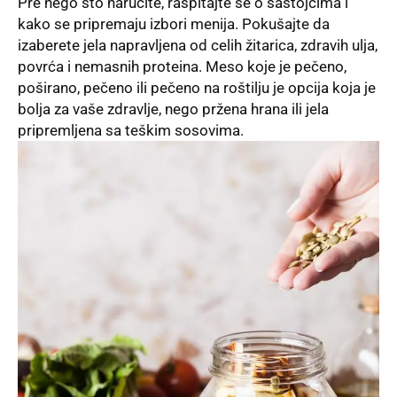
Pre nego što naručite, raspitajte se o sastojcima i
kako se pripremaju izbori menija. Pokušajte da
izaberete jela napravljena od celih žitarica, zdravih ulja,
povrća i nemasnih proteina. Meso koje je pečeno,
poširano, pečeno ili pečeno na roštilju je opcija koja je
bolja za vaše zdravlje, nego pržena hrana ili jela
pripremljena sa teškim sosovima.