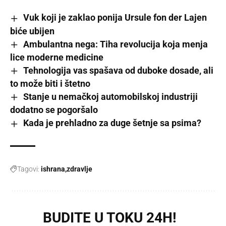
Vuk koji je zaklao ponija Ursule fon der Lajen
biće ubijen
Ambulantna nega: Tiha revolucija koja menja
lice moderne medicine
Tehnologija vas spašava od duboke dosade, ali
to može biti i štetno
Stanje u nemačkoj automobilskoj industriji
dodatno se pogoršalo
Kada je prehladno za duge šetnje sa psima?
Tagovi:
ishrana
zdravlje
BUDITE U TOKU 24H!