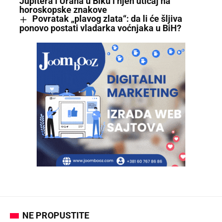
Jupitera i Urana u Biku i njen uticaj na
horoskopske znakove
Povratak „plavog zlata“: da li će šljiva
ponovo postati vladarka voćnjaka u BiH?
NE PROPUSTITE