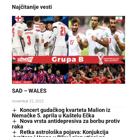
Najčitanije vesti
FUDBAL
SPORT
SAD – WALES
novembar 22, 2022
Koncert gudačkog kvarteta Malion iz
Nemačke 5. aprila u Kaštelu Ečka
Nova vrsta antidepresiva za borbu protiv
raka
Retka astrološka pojava: Konjukcija