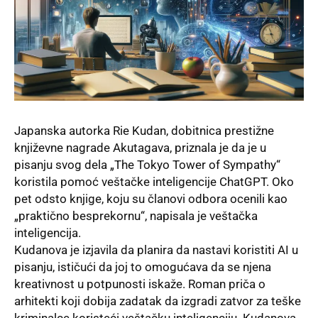
Japanska autorka Rie Kudan, dobitnica prestižne
književne nagrade Akutagava, priznala je da je u
pisanju svog dela „The Tokyo Tower of Sympathy“
koristila pomoć veštačke inteligencije ChatGPT. Oko
pet odsto knjige, koju su članovi odbora ocenili kao
„praktično besprekornu“, napisala je veštačka
inteligencija.
Kudanova je izjavila da planira da nastavi koristiti AI u
pisanju, ističući da joj to omogućava da se njena
kreativnost u potpunosti iskaže. Roman priča o
arhitekti koji dobija zadatak da izgradi zatvor za teške
kriminalce koristeći veštačku inteligenciju. Kudanova