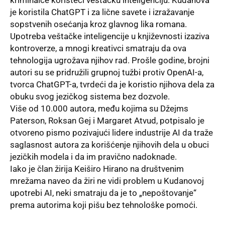
je koristila ChatGPT i za lične savete i izražavanje
sopstvenih osećanja kroz glavnog lika romana.
Upotreba veštačke inteligencije u književnosti izaziva
kontroverze, a mnogi kreativci smatraju da ova
tehnologija ugrožava njihov rad. Prošle godine, brojni
autori su se pridružili grupnoj tužbi protiv OpenAI-a,
tvorca ChatGPT-a, tvrdeći da je koristio njihova dela za
obuku svog jezičkog sistema bez dozvole.
Više od 10.000 autora, među kojima su Džejms
Paterson, Roksan Gej i Margaret Atvud, potpisalo je
otvoreno pismo pozivajući lidere industrije AI da traže
saglasnost autora za korišćenje njihovih dela u obuci
jezičkih modela i da im pravično nadoknade.
Iako je član žirija Keiširo Hirano na društvenim
mrežama naveo da žiri ne vidi problem u Kudanovoj
upotrebi AI, neki smatraju da je to „nepoštovanje“
prema autorima koji pišu bez tehnološke pomoći.