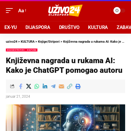
Aa
EX-YU
DIJASPORA
DRUŠTVO
KULTURA
ZABA
uzivo24
>
KULTURA
>
Knjige/Stripovi
>
Književna nagrada u rukama AI: Kako je ChatGPT pomogao autoru
KNJIGE/STRIPOVI
KULTURA
Književna nagrada u rukama AI:
Kako je ChatGPT pomogao autoru
januar 21, 2024