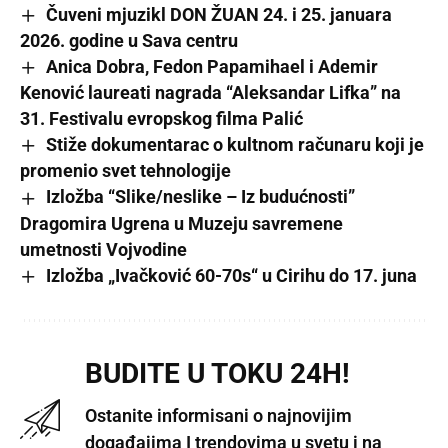
Čuveni mjuzikl DON ŽUAN 24. i 25. januara
2026. godine u Sava centru
Anica Dobra, Fedon Papamihael i Ademir
Kenović laureati nagrada “Aleksandar Lifka” na
31. Festivalu evropskog filma Palić
Stiže dokumentarac o kultnom računaru koji je
promenio svet tehnologije
Izložba “Slike/neslike – Iz budućnosti”
Dragomira Ugrena u Muzeju savremene
umetnosti Vojvodine
Izložba „Ivačković 60-70s“ u Cirihu do 17. juna
BUDITE U TOKU 24H!
Ostanite informisani o najnovijim
događajima I trendovima u svetu i na