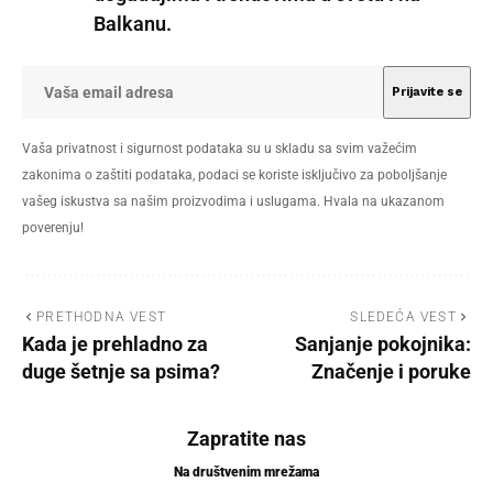
Balkanu.
Vaša privatnost i sigurnost podataka su u skladu sa svim važećim
zakonima o zaštiti podataka, podaci se koriste isključivo za poboljšanje
vašeg iskustva sa našim proizvodima i uslugama. Hvala na ukazanom
poverenju!
PRETHODNA VEST
SLEDEĆA VEST
Kada je prehladno za
Sanjanje pokojnika:
duge šetnje sa psima?
Značenje i poruke
Zapratite nas
Na društvenim mrežama