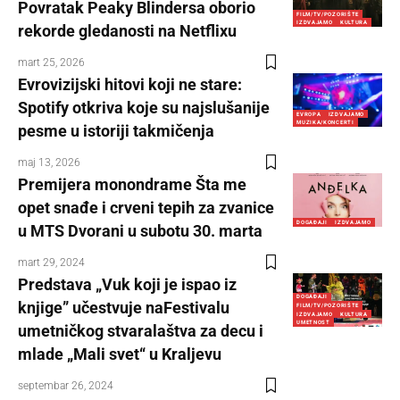
Povratak Peaky Blindersa oborio
FILM/TV/POZORIŠTE
IZDVAJAMO
KULTURA
rekorde gledanosti na Netflixu
mart 25, 2026
Evrovizijski hitovi koji ne stare:
Spotify otkriva koje su najslušanije
EVROPA
IZDVAJAMO
MUZIKA/KONCERTI
pesme u istoriji takmičenja
maj 13, 2026
Premijera monondrame Šta me
opet snađe i crveni tepih za zvanice
DOGAĐAJI
IZDVAJAMO
u MTS Dvorani u subotu 30. marta
mart 29, 2024
Predstava „Vuk koji je ispao iz
DOGAĐAJI
knjige” učestvuje naFestivalu
FILM/TV/POZORIŠTE
IZDVAJAMO
KULTURA
UMETNOST
umetničkog stvaralaštva za decu i
mlade „Mali svet“ u Kraljevu
septembar 26, 2024