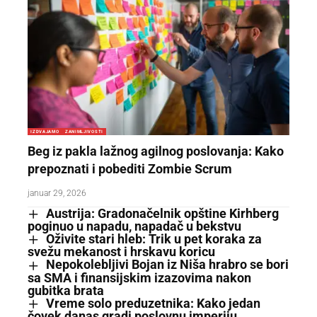
IZDVAJAMO
ZANIMLJIVOSTI
Beg iz pakla lažnog agilnog poslovanja: Kako
prepoznati i pobediti Zombie Scrum
januar 29, 2026
Austrija: Gradonačelnik opštine Kirhberg
poginuo u napadu, napadač u bekstvu
Oživite stari hleb: Trik u pet koraka za
svežu mekanost i hrskavu koricu
Nepokolebljivi Bojan iz Niša hrabro se bori
sa SMA i finansijskim izazovima nakon
gubitka brata
Vreme solo preduzetnika: Kako jedan
čovek danas gradi poslovnu imperiju