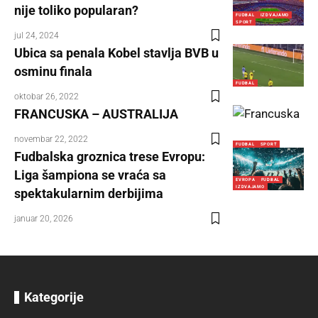
nije toliko popularan?
FUDBAL
IZDVAJAMO
SPORT
jul 24, 2024
Ubica sa penala Kobel stavlja BVB u
osminu finala
FUDBAL
oktobar 26, 2022
FRANCUSKA – AUSTRALIJA
novembar 22, 2022
FUDBAL
SPORT
Fudbalska groznica trese Evropu:
Liga šampiona se vraća sa
EVROPA
FUDBAL
IZDVAJAMO
spektakularnim derbijima
januar 20, 2026
Kategorije