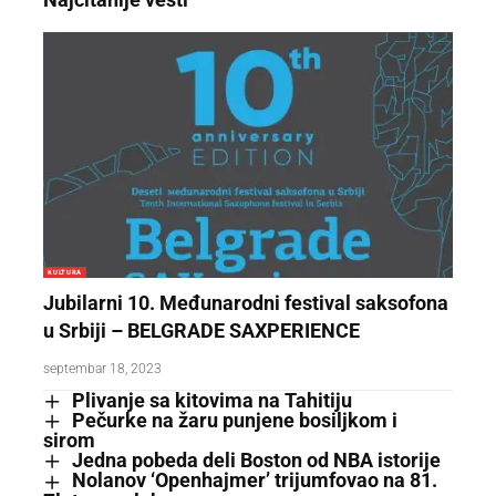
KULTURA
Jubilarni 10. Međunarodni festival saksofona
u Srbiji – BELGRADE SAXPERIENCE
septembar 18, 2023
Plivanje sa kitovima na Tahitiju
Pečurke na žaru punjene bosiljkom i
sirom
Jedna pobeda deli Boston od NBA istorije
Nolanov ‘Openhajmer’ trijumfovao na 81.