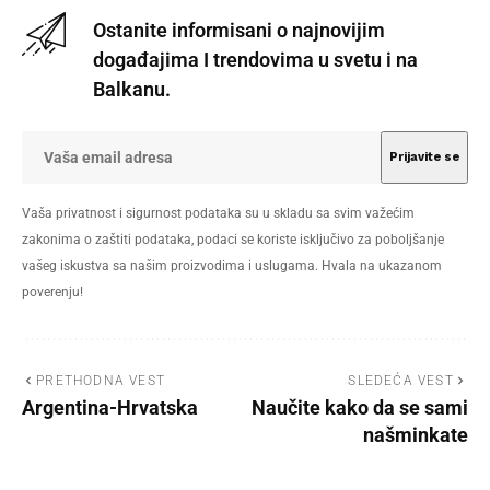
Ostanite informisani o najnovijim
događajima I trendovima u svetu i na
Balkanu.
Vaša privatnost i sigurnost podataka su u skladu sa svim važećim
zakonima o zaštiti podataka, podaci se koriste isključivo za poboljšanje
vašeg iskustva sa našim proizvodima i uslugama. Hvala na ukazanom
poverenju!
PRETHODNA VEST
SLEDEĆA VEST
Argentina-Hrvatska
Naučite kako da se sami
našminkate