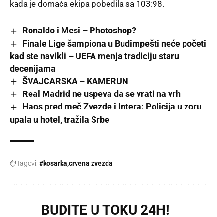
kada je domaća ekipa pobedila sa 103:98.
Ronaldo i Mesi – Photoshop?
Finale Lige šampiona u Budimpešti neće početi
kad ste navikli – UEFA menja tradiciju staru
decenijama
ŠVAJCARSKA – KAMERUN
Real Madrid ne uspeva da se vrati na vrh
Haos pred meč Zvezde i Intera: Policija u zoru
upala u hotel, tražila Srbe
Tagovi:
#kosarka
crvena zvezda
BUDITE U TOKU 24H!