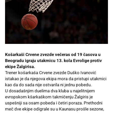
Košarkaši Crvene zvezde večeras od 19 časova u
Beogradu
igraju utakmicu 13. kola Evrolige protiv
ekipe Žalgirisa.
Trener košarkaša Crvene zvezde
Duško Ivanović
istakao je da njegova ekipa mora da pristupi utakmici
kao da do sada nije ostvarila ni jednu pobedu.
U dosadašnjim duelima dva kluba u najelitnijem
evropskom kšarkaškom takmičenju Žalgiris je
uspešniji sa osam pobeda i četiri poraza. Prethodni
meč dve ekipe odigrale su u Kaunasu prošle sezone,