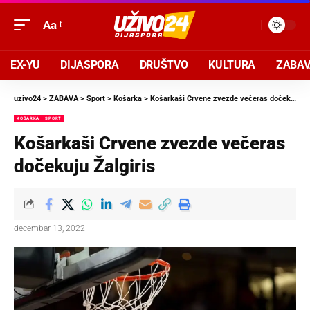
Aa
EX-YU
DIJASPORA
DRUŠTVO
KULTURA
ZABA
uzivo24
>
ZABAVA
>
Sport
>
Košarka
>
Košarkaši Crvene zvezde večeras dočekuju Žalgiris
KOŠARKA
SPORT
Košarkaši Crvene zvezde večeras
dočekuju Žalgiris
decembar 13, 2022