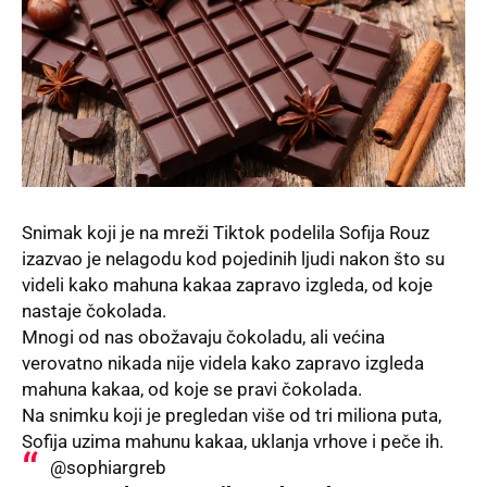
Snimak koji je na mreži
Tiktok
podelila Sofija Rouz
izazvao je nelagodu kod pojedinih ljudi nakon što su
videli kako mahuna kakaa zapravo izgleda, od koje
nastaje čokolada.
Mnogi od nas obožavaju čokoladu, ali većina
verovatno nikada nije videla kako zapravo izgleda
mahuna kakaa, od koje se pravi čokolada.
Na snimku
koji je pregledan više od tri miliona puta,
Sofija uzima mahunu kakaa, uklanja vrhove i peče ih.
@sophiargreb