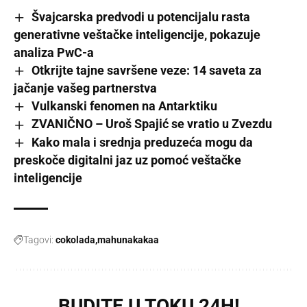
Švajcarska predvodi u potencijalu rasta
generativne veštačke inteligencije, pokazuje
analiza PwC-a
Otkrijte tajne savršene veze: 14 saveta za
jačanje vašeg partnerstva
Vulkanski fenomen na Antarktiku
ZVANIČNO – Uroš Spajić se vratio u Zvezdu
Kako mala i srednja preduzeća mogu da
preskoče digitalni jaz uz pomoć veštačke
inteligencije
Tagovi:
cokolada
mahunakakaa
BUDITE U TOKU 24H!