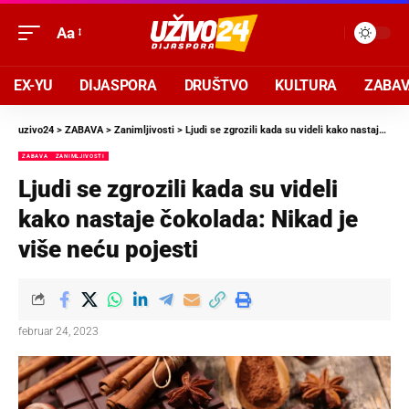
Aa
EX-YU
DIJASPORA
DRUŠTVO
KULTURA
ZABA
uzivo24
>
ZABAVA
>
Zanimljivosti
>
Ljudi se zgrozili kada su videli kako nastaje čokolada: Nikad je više neću pojesti
ZABAVA
ZANIMLJIVOSTI
Ljudi se zgrozili kada su videli
kako nastaje čokolada: Nikad je
više neću pojesti
februar 24, 2023