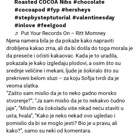
Roasted COCOA Nibs
#chocolate
#cocoapod
#fyp
#hersheys
#stepbysteptutorial
#valentinesday
#inlove
#feelgood
♬ Put Your Records On – Ritt Momney
Njena namera bila je da pokaže kako napraviti
drobljena kakao zrna, ali da bi došla do toga morala je
da preseče i očisti kakaovac. Kada je to uradila,
pokazala je kako izgledaju plodovi, a osim što su
srednje veličine i mekani, ljude je šokiralo što su
prekriveni belom sluzi – za koju Sofija tvrdi da je
veoma slatka.
“Zašto sam mislio da je to neko gadno morsko
stvorenje?”, “Ja sam mislio da je to nekakvo čudno
jaje”, “Mislim da čokoladu više nikad neću staviti u
usta, hvala”, “Kako je neko nekad ovo ugledao i
pomislio da bi se moglo jesti? Bio je u pravu, ali
kako?”, samo su neki od komentara.