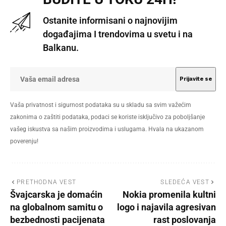
Ostanite informisani o najnovijim
događajima I trendovima u svetu i na
Balkanu.
Vaša privatnost i sigurnost podataka su u skladu sa svim važećim
zakonima o zaštiti podataka, podaci se koriste isključivo za poboljšanje
vašeg iskustva sa našim proizvodima i uslugama. Hvala na ukazanom
poverenju!
PRETHODNA VEST
SLEDEĆA VEST
Švajcarska je domaćin
Nokia promenila kultni
na globalnom samitu o
logo i najavila agresivan
bezbednosti pacijenata
rast poslovanja