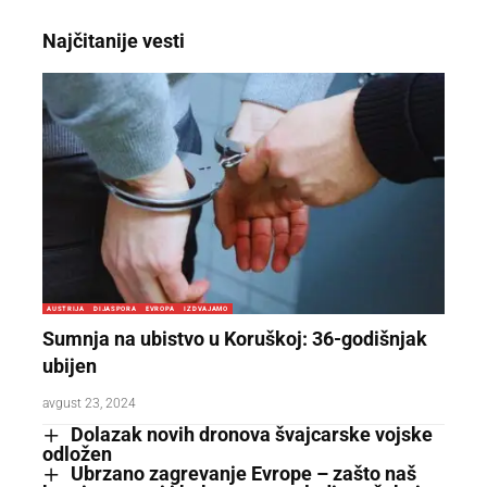
Najčitanije vesti
AUSTRIJA
DIJASPORA
EVROPA
IZDVAJAMO
Sumnja na ubistvo u Koruškoj: 36-godišnjak
ubijen
avgust 23, 2024
Dolazak novih dronova švajcarske vojske
odložen
Ubrzano zagrevanje Evrope – zašto naš