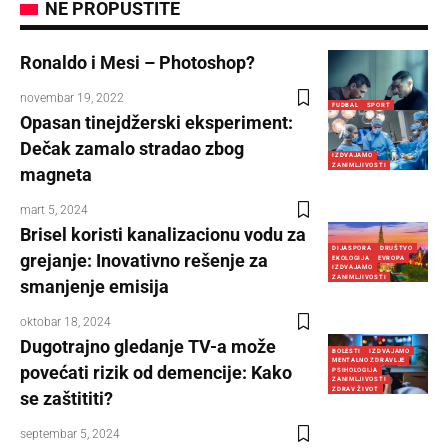
NE PROPUSTITE
Ronaldo i Mesi – Photoshop?
novembar 19, 2022
FUDBAL
SPORT
Opasan tinejdžerski eksperiment:
Dečak zamalo stradao zbog
IZDVAJAMO
ZANIMLJIVOSTI
magneta
mart 5, 2024
Brisel koristi kanalizacionu vodu za
DIJASPORA
DRUŠTVO
grejanje: Inovativno rešenje za
EKOLOGIJA
EVROPA
IZDVAJAMO
ZANIMLJIVOSTI
smanjenje emisija
oktobar 18, 2024
Dugotrajno gledanje TV-a može
BOLESTI
IZDVAJAMO
MENTALNO ZDRAVLJE
povećati rizik od demencije: Kako
PSIHOLOGIJA
ZANIMLJIVOSTI
ZDRAV ŽIVOT
se zaštititi?
septembar 5, 2024