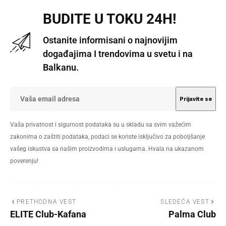
BUDITE U TOKU 24H!
Ostanite informisani o najnovijim
događajima I trendovima u svetu i na
Balkanu.
Vaša privatnost i sigurnost podataka su u skladu sa svim važećim
zakonima o zaštiti podataka, podaci se koriste isključivo za poboljšanje
vašeg iskustva sa našim proizvodima i uslugama. Hvala na ukazanom
poverenju!
PRETHODNA VEST
SLEDEĆA VEST
ELITE Club-Kafana
Palma Club