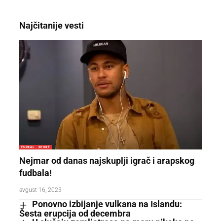
Najčitanije vesti
FUDBAL
SPORT
Nejmar od danas najskuplji igrač i arapskog
fudbala!
avgust 16, 2023
Ponovno izbijanje vulkana na Islandu:
Šesta erupcija od decembra