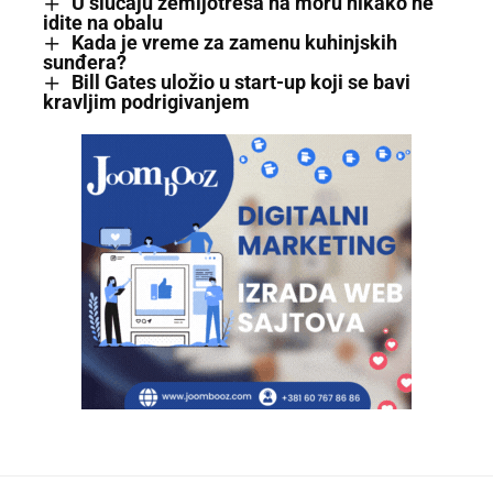
U slučaju zemljotresa na moru nikako ne
idite na obalu
Kada je vreme za zamenu kuhinjskih
sunđera?
Bill Gates uložio u start-up koji se bavi
kravljim podrigivanjem