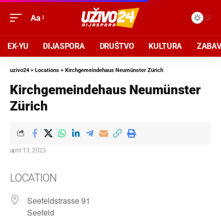
Aa
EX-YU
DIJASPORA
DRUŠTVO
KULTURA
ZABA
uzivo24
>
Locations
>
Kirchgemeindehaus Neumünster Zürich
Kirchgemeindehaus Neumünster
Zürich
april 13, 2023
LOCATION
Seefeldstrasse 91
Seefeld