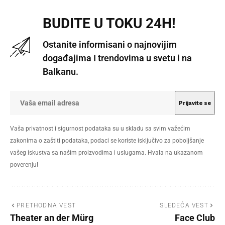
BUDITE U TOKU 24H!
Ostanite informisani o najnovijim
događajima I trendovima u svetu i na
Balkanu.
Vaša privatnost i sigurnost podataka su u skladu sa svim važećim
zakonima o zaštiti podataka, podaci se koriste isključivo za poboljšanje
vašeg iskustva sa našim proizvodima i uslugama. Hvala na ukazanom
poverenju!
PRETHODNA VEST
SLEDEĆA VEST
Theater an der Mürg
Face Club