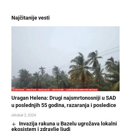
Najčitanije vesti
DIJASPORA
DRUŠTVO
EKOLOGIJA
IZDVAJAMO
SJEDINJENE AMERIČKE DRŽAVE
Uragan Helena: Drugi najsmrtonosniji u SAD
u poslednjih 55 godina, razaranja i posledice
oktobar 2, 2024
Invazija rakuna u Bazelu ugrožava lokalni
ekosistem i zdravlje ljudi