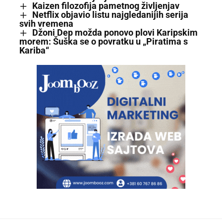
Kaizen filozofija pametnog življenjav
Netflix objavio listu najgledanijih serija
svih vremena
Džoni Dep možda ponovo plovi Karipskim
morem: Šuška se o povratku u „Piratima s
Kariba“