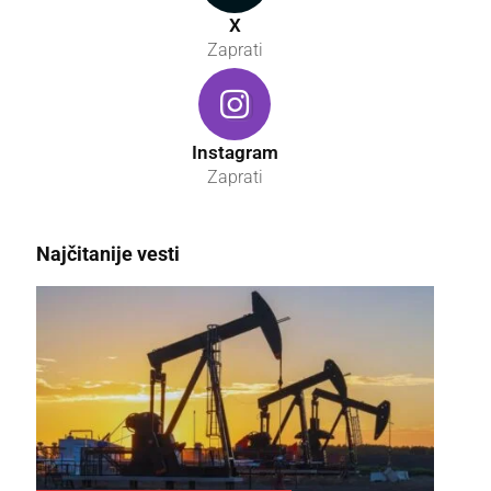
X
Zaprati
Instagram
Zaprati
Najčitanije vesti