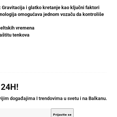
Gravitacija i glatko kretanje kao ključni faktori
ehnologija omogućava jednom vozaču da kontroliše
 keltskih vremena
aštitu tenkova
 24H!
vijim događajima I trendovima u svetu i na Balkanu.