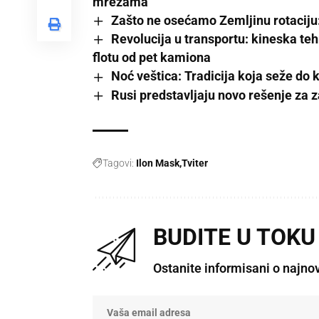
mrežama
Zašto ne osećamo Zemljinu rotaciju: 
Revolucija u transportu: kineska t
flotu od pet kamiona
Noć veštica: Tradicija koja seže do
Rusi predstavljaju novo rešenje za z
Tagovi:
Ilon Mask
Tviter
BUDITE U TOKU
Ostanite informisani o najno