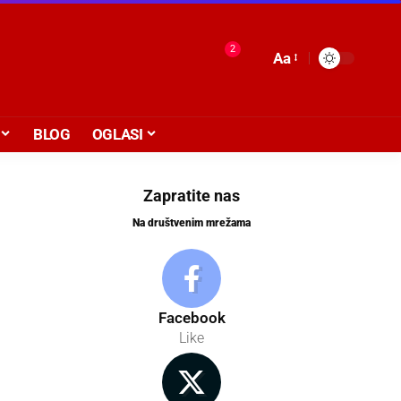
2
Aa
BLOG
OGLASI
Zapratite nas
Na društvenim mrežama
Facebook
Like