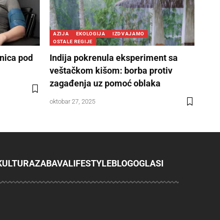
AZIJA
EKOLOGIJA
IZDVAJAMO
OSTALE REGIJE
dnica pod
Indija pokrenula eksperiment sa
veštačkom kišom: borba protiv
zagađenja uz pomoć oblaka
oktobar 27, 2025
KULTURA
ZABAVA
LIFESTYLE
BLOG
OGLASI