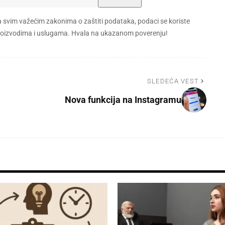
a svim važećim zakonima o zaštiti podataka, podaci se koriste
 proizvodima i uslugama. Hvala na ukazanom poverenju!
SLEDEĆA VEST
Nova funkcija na Instagramu