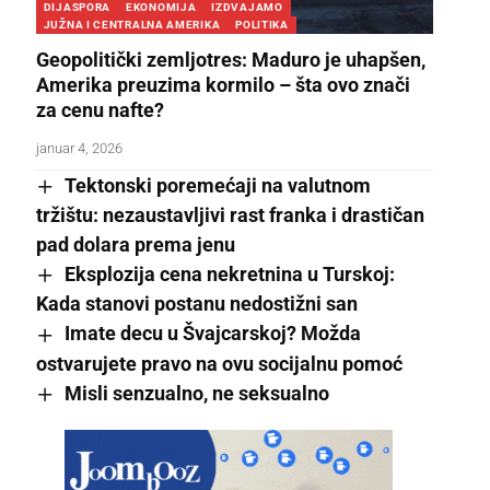
DIJASPORA
EKONOMIJA
IZDVAJAMO
JUŽNA I CENTRALNA AMERIKA
POLITIKA
Geopolitički zemljotres: Maduro je uhapšen,
Amerika preuzima kormilo – šta ovo znači
za cenu nafte?
januar 4, 2026
Tektonski poremećaji na valutnom
tržištu: nezaustavljivi rast franka i drastičan
pad dolara prema jenu
Eksplozija cena nekretnina u Turskoj:
Kada stanovi postanu nedostižni san
Imate decu u Švajcarskoj? Možda
ostvarujete pravo na ovu socijalnu pomoć
Misli senzualno, ne seksualno