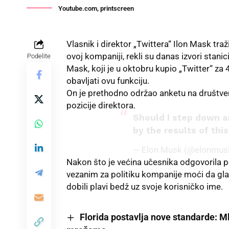
Youtube.com, printscreen
Vlasnik i direktor „Twittera“ Ilon Mask tra
ovoj kompaniji, rekli su danas izvori stanici
Podelite
Mask, koji je u oktobru kupio „Twitter“ za 
obavljati ovu funkciju.
On je prethodno održao anketu na društven
pozicije direktora.
Should I step down as
by the results of this
— Elon Musk (@elonmus
Nakon što je većina učesnika
odgovorila
p
vezanim za politiku kompanije moći da glas
dobili plavi bedž uz svoje
korisničko ime.
Florida postavlja nove standarde: M