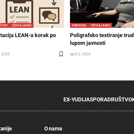
ŠTVO
IZDVAJAMO
HRONIKA
IZDVAJAMO
acija LEAN-a korak po
Poligrafsko testiranje tru
lupom javnosti
, 2025
april 2, 2024
EX-YU
DIJASPORA
DRUŠTVO
tanije
O nama