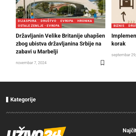
DIJASPORA
DRUŠTVO
EVROPA
HRONIKA
OSTALE ZEMLJE - EVROPA
BIZNIS
DRU
Državljanin Velike Britanije uhapšen
Implement
zbog ubistva državljanina Srbije na
korak
zabavi u Marbelji
septembar 29
novembar 7, 2024
Kategorije
Najči