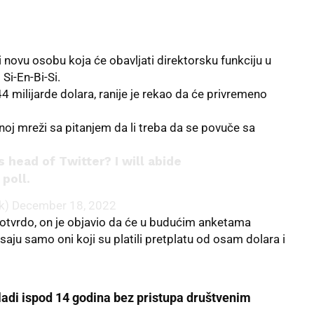
ži novu osobu koja će obavljati direktorsku funkciju u
 Si-En-Bi-Si.
44 milijarde dolara, ranije je rekao da će privremeno
oj mreži sa pitanjem da li treba da se povuče sa
 head of Twitter? I will abide
 poll.
k)
December 18, 2022
otvrdo, on je objavio da će u budućim anketama
aju samo oni koji su platili pretplatu od osam dolara i
ladi ispod 14 godina bez pristupa društvenim