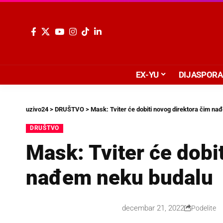
EX-YU
DIJASPORA
uzivo24
>
DRUŠTVO
>
Mask: Tviter će dobiti novog direktora čim n
DRUŠTVO
Mask: Tviter će dobi
nađem neku budalu
decembar 21, 2022
Podelite