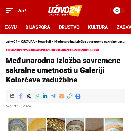
Aa
EX-YU
DIJASPORA
DRUŠTVO
KULTURA
ZABA
uzivo24
>
KULTURA
>
Događaji
>
Međunarodna izložba savremene sakralne umetnosti u Galeriji Kolarčeve zadužbine
DOGAĐAJI
IZDVAJAMO
KULTURA
RAZNO
SRBIJA
TRADICIJA/OBIČAJI
UMETNOST
Međunarodna izložba savremene
sakralne umetnosti u Galeriji
Kolarčeve zadužbine
avgust 26, 2024