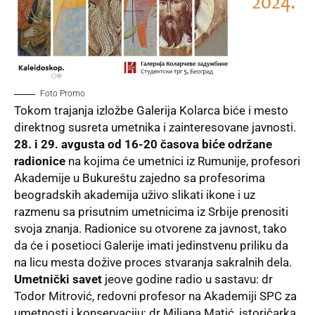
Foto Promo
Tokom trajanja izložbe Galerija Kolarca biće i mesto
direktnog susreta umetnika i zainteresovane javnosti.
28. i 29. avgusta od 16-20 časova biće održane
radionice
na kojima će umetnici iz Rumunije, profesori
Akademije u Bukureštu zajedno sa profesorima
beogradskih akademija uživo slikati ikone i uz
razmenu sa prisutnim umetnicima iz Srbije prenositi
svoja znanja. Radionice su otvorene za javnost, tako
da će i posetioci Galerije imati jedinstvenu priliku da
na licu mesta dožive proces stvaranja sakralnih dela.
Umetnički savet
jeove godine radio u sastavu: dr
Todor Mitrović, redovni profesor na Akademiji SPC za
umetnosti i konservaciju; dr Miljana Matić, istoričarka