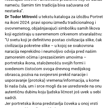
nameću. Samim tim tradicija biva sačuvana od
nestanka”.
Dr Todor Mitrović
u tekstu kataloga za izložbu Portret
na ikoni 2024. pravi sponu između tradicionalnog i
ovovremenog, objašnjavajući simboliku samih likova
koji egzistiraju u savremenom crkvenom stvaralaštvu:
“U svetu koji je definitivno postao civilizacija slike, čak
civilizacija pokretne slike – u kojoj se svakovrsna
naracija neprekidno i neumoljivo odvija pred našim
zamorenim očima i prezasićenim umovima –
portretska ikona, staloženošću svojih formi i
svedenom čistoćom svoga drevnog medijskog
obrasca, poziva na svojevrsni prekid naracije i
usporavanje (protoka) vremena/informacija, u kome
bi naša čula, um i srce mogli da se usredsrede na onu
autentičnu dubinu koju ljudska ličnost još uvek u sebi
sadrži.
Jer portretska ikona predstavlja čoveka u onoj vrsti