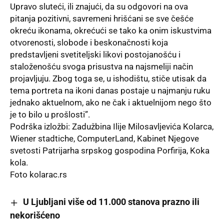
Upravo sluteći, ili znajući, da su odgovori na ova
pitanja pozitivni, savremeni hrišćani se sve češće
okreću ikonama, okrećući se tako ka onim iskustvima
otvorenosti, slobode i beskonačnosti koja
predstavljeni svetiteljski likovi postojanošću i
staloženošću svoga prisustva na najsmeliji način
projavljuju. Zbog toga se, u ishodištu, stiče utisak da
tema portreta na ikoni danas postaje u najmanju ruku
jednako aktuelnom, ako ne čak i aktuelnijom nego što
je to bilo u prošlosti”.
Podrška izložbi: Zadužbina Ilije Milosavljevića Kolarca,
Wiener stadtiche, ComputerLand, Kabinet Njegove
svetosti Patrijarha srpskog gospodina Porfirija, Koka
kola.
Foto
kolarac.rs
U Ljubljani više od 11.000 stanova prazno ili
nekorišćeno