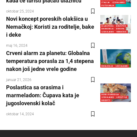
kada će turisti plaćati ulaznicu
ITALIJA
IZDVAJAMO
PUTOVANJA
oktobar 25, 2024
Novi koncept poreskih olakšica u
Nemačkoj: Koristi za roditelje, bake
DIJASPORA
DRUŠTVO
EKONOMIJA
EVROPA
IZDVAJAMO
NEMAČKA
i deke
maj 16, 2024
Crveni alarm za planetu: Globalna
temperatura porasla za 1,4 stepena
EKOLOGIJA
IZDVAJAMO
nakon još jedne vrele godine
januar 21, 2026
Poslastica sa orasima i
marmeladom: Čupava kata je
DOM I PORODICA
IZDVAJAMO
LIFESTYLE
RECEPTI
jugoslovenski kolač
oktobar 14, 2024