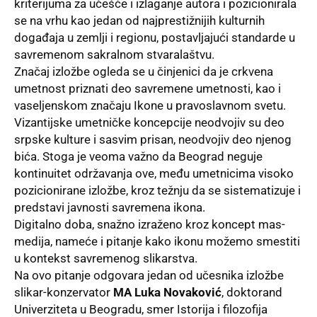
kriterijuma za učešće i izlaganje autora i pozicionirala
se na vrhu kao jedan od najprestižnijih kulturnih
događaja u zemlji i regionu, postavljajući standarde u
savremenom sakralnom stvaralaštvu.
Značaj izložbe ogleda se u činjenici da je crkvena
umetnost priznati deo savremene umetnosti, kao i
vaseljenskom značaju Ikone u pravoslavnom svetu.
Vizantijske umetničke koncepcije neodvojiv su deo
srpske kulture i sasvim prisan, neodvojiv deo njenog
bića. Stoga je veoma važno da Beograd neguje
kontinuitet održavanja ove, među umetnicima visoko
pozicionirane izložbe, kroz težnju da se sistematizuje i
predstavi javnosti savremena ikona.
Digitalno doba, snažno izraženo kroz koncept mas-
medija, nameće i pitanje kako ikonu možemo smestiti
u kontekst savremenog slikarstva.
Na ovo pitanje odgovara jedan od učesnika izložbe
slikar-konzervator
MA Luka Novaković
, doktorand
Univerziteta u Beogradu, smer Istorija i filozofija