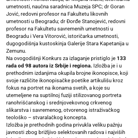
umetnosti, naučna saradnica Muzeja SPC; dr Goran
Jović, redovni profesor na Fakultetu likovnih
umetnosti u Beogradu; dr Đorđe Stanojević, redovni
profesor na Fakultetu savremenih umetnosti u
Beogradu i Vera Vitorović, istoričarka umetnosti,
dugogodišnja kustoskinja Galerije Stara Kapetanija u
Zemunu.
Na ovogodišnji Konkurs za izlaganje pristiglo je
133
rada od 98 autora iz Srbije i regiona.
Izložba je i u
prethodnim izdanjima okupila brojne ikonopisce, koji
svoje različite ikonopisačke poetike artikulišu kroz
fokus na portret na ikonama svetih, a koje su
utemeljene na suptilnoj fuziji stilizovanog portreta
ranohrišćanskog i srednjovekovnog crkvenog
slikarstva i savremenog, otvorenog istraživačkog
teološko – stvaralačkog koncepta.
Izložba je prethodnih godina privukla veliku pažnju
javnosti zbog brižljivo selektovanih radova i najviših