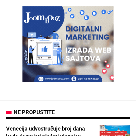
NE PROPUSTITE
Venecija udvostručuje broj dana
DIJASPORA
DRUŠTVO
EKONOMIJA
EVROPA