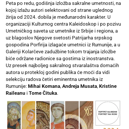
Peta po redu, godišnja
izložba
sakralne umetnosti, na
kojoj izlažu autori selektovani od strane uglednog
žirija od 2024. dobila je međunarodni karakter. U
organizaciji Kulturnog centra Kaleidoskop i po pozivu
Umetničkog saveta uz umetnike iz Srbije i regiona, a
uz blagoslov Njegove svetosti Patrijarha srpskog
gospodina Porfirija izlagaće umetnici iz Rumunije, a u
Galeriji Kolarčeve zadužbine tokom trajanja izložbe
biće održane radionice sa gostima iz inostranstva.
Uz presek najboljeg sakralnog stvaralaštva domaćih
autora u protekloj godini publika će moći da vidi
selekciju radova četiri eminentna umetnika iz
Rumunije:
Mihai Komana
,
Andreja Musata
,
Kristine
Raileanu
i
Tome Čituka
.