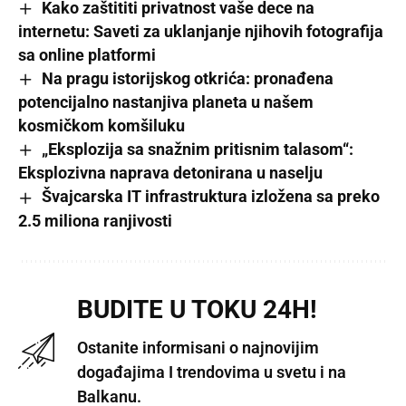
Kako zaštititi privatnost vaše dece na
internetu: Saveti za uklanjanje njihovih fotografija
sa online platformi
Na pragu istorijskog otkrića: pronađena
potencijalno nastanjiva planeta u našem
kosmičkom komšiluku
„Eksplozija sa snažnim pritisnim talasom“:
Eksplozivna naprava detonirana u naselju
Švajcarska IT infrastruktura izložena sa preko
2.5 miliona ranjivosti
BUDITE U TOKU 24H!
Ostanite informisani o najnovijim
događajima I trendovima u svetu i na
Balkanu.