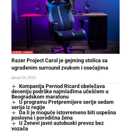
GEJMING
ZABAVA
Razer Project Carol je gejming stolica sa
ugrađenim surround zvukom i osećajima
januar 24, 2023
Kompanija Pernod Ricard obeležava
deceniju podrške najmlađima učešćem u
Beogradskom maratonu
U programu Pretpremijere serije sedam
serija iz regije
Da li je moguće istovremeno biti uspešna
poslovna i porodična žena
U Ženevi javni autobuski prevoz bez
vozača