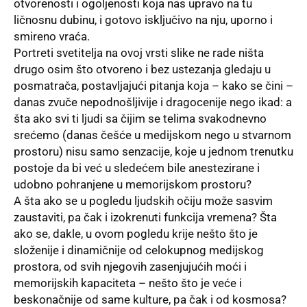
otvorenosti i ogoljenosti koja nas upravo na tu
ličnosnu dubinu, i gotovo isključivo na nju, uporno i
smireno vraća.
Portreti svetitelja na ovoj vrsti slike ne rade ništa
drugo osim što otvoreno i bez ustezanja gledaju u
posmatrača, postavljajući pitanja koja – kako se čini –
danas zvuče nepodnošljivije i dragocenije nego ikad: a
šta ako svi ti ljudi sa čijim se telima svakodnevno
srećemo (danas češće u medijskom nego u stvarnom
prostoru) nisu samo senzacije, koje u jednom trenutku
postoje da bi već u sledećem bile anestezirane i
udobno pohranjene u memorijskom prostoru?
A šta ako se u pogledu ljudskih očiju može sasvim
zaustaviti, pa čak i izokrenuti funkcija vremena? Šta
ako se, dakle, u ovom pogledu krije nešto što je
složenije i dinamičnije od celokupnog medijskog
prostora, od svih njegovih zasenjujućih moći i
memorijskih kapaciteta – nešto što je veće i
beskonačnije od same kulture, pa čak i od kosmosa?