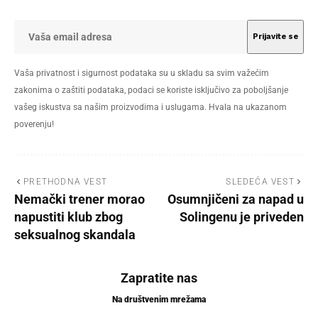
Vaša privatnost i sigurnost podataka su u skladu sa svim važećim
zakonima o zaštiti podataka, podaci se koriste isključivo za poboljšanje
vašeg iskustva sa našim proizvodima i uslugama. Hvala na ukazanom
poverenju!
PRETHODNA VEST
SLEDEĆA VEST
Nemački trener morao
Osumnjičeni za napad u
napustiti klub zbog
Solingenu je priveden
seksualnog skandala
Zapratite nas
Na društvenim mrežama