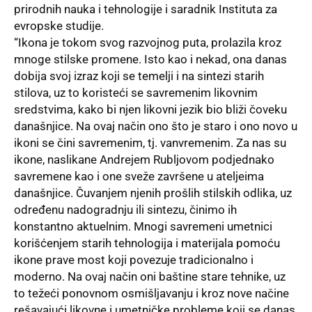
prirodnih nauka i tehnologije i saradnik Instituta za
evropske studije.
“Ikona je tokom svog razvojnog puta, prolazila kroz
mnoge stilske promene. Isto kao i nekad, ona danas
dobija svoj izraz koji se temelji i na sintezi starih
stilova, uz to koristeći se savremenim likovnim
sredstvima, kako bi njen likovni jezik bio bliži čoveku
današnjice. Na ovaj način ono što je staro i ono novo u
ikoni se čini savremenim, tj. vanvremenim. Za nas su
ikone, naslikane Andrejem Rubljovom podjednako
savremene kao i one sveže završene u ateljeima
današnjice. Čuvanjem njenih prošlih stilskih odlika, uz
određenu nadogradnju ili sintezu, činimo ih
konstantno aktuelnim. Mnogi savremeni umetnici
korišćenjem starih tehnologija i materijala pomoću
ikone prave most koji povezuje tradicionalno i
moderno. Na ovaj način oni baštine stare tehnike, uz
to težeći ponovnom osmišljavanju i kroz nove načine
rešavajući likovne i umetničke probleme koji se danas