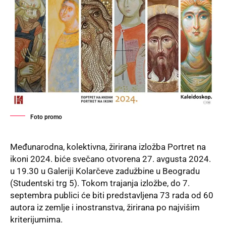
Foto promo
Međunarodna, kolektivna, žirirana izložba Portret na
ikoni 2024. biće svečano otvorena 27. avgusta 2024.
u 19.30 u
Galeriji Kolarčeve zadužbine
u Beogradu
(Studentski trg 5). Tokom trajanja izložbe, do 7.
septembra publici će biti predstavljena 73 rada od 60
autora iz zemlje i inostranstva, žirirana po najvišim
kriterijumima.