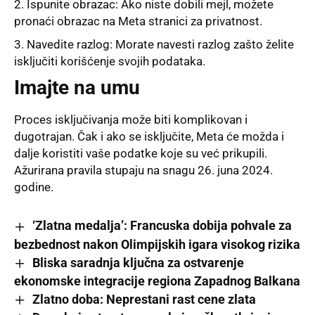
Ispunite obrazac: Ako niste dobili mejl, možete
pronaći obrazac na Meta stranici za privatnost.
Navedite razlog: Morate navesti razlog zašto želite
isključiti korišćenje svojih podataka.
Imajte na umu
Proces isključivanja može biti komplikovan i
dugotrajan. Čak i ako se isključite, Meta će možda i
dalje koristiti vaše podatke koje su već prikupili.
Ažurirana pravila stupaju na snagu 26. juna 2024.
godine.
‘Zlatna medalja’: Francuska dobija pohvale za
bezbednost nakon Olimpijskih igara visokog rizika
Bliska saradnja ključna za ostvarenje
ekonomske integracije regiona Zapadnog Balkana
Zlatno doba: Neprestani rast cene zlata