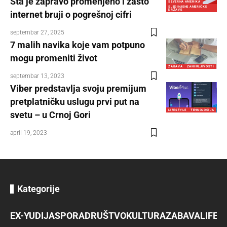
Šta je zapravo promenjeno i zašto
SEVERNA AMERIKA
SJEDINJENE AMERIČKE
DRŽAVE
internet bruji o pogrešnoj cifri
septembar 27, 2025
7 malih navika koje vam potpuno
mogu promeniti život
ZABAVA
ZANIMLJIVOSTI
septembar 13, 2023
Viber predstavlja svoju premijum
pretplatničku uslugu prvi put na
LIFESTYLE
TEHNOLOGIJA
svetu – u Crnoj Gori
april 19, 2023
Kategorije
EX-YU
DIJASPORA
DRUŠTVO
KULTURA
ZABAVA
LIFES