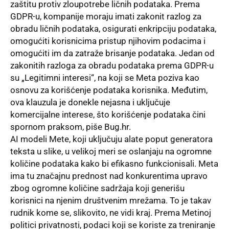
zaštitu protiv zloupotrebe ličnih podataka. Prema
GDPR-u, kompanije moraju imati zakonit razlog za
obradu ličnih podataka, osigurati enkripciju podataka,
omogućiti korisnicima pristup njihovim podacima i
omogućiti im da zatraže brisanje podataka. Jedan od
zakonitih razloga za obradu podataka prema GDPR-u
su „Legitimni interesi“, na koji se Meta poziva kao
osnovu za korišćenje podataka korisnika. Međutim,
ova klauzula je donekle nejasna i uključuje
komercijalne interese, što korišćenje podataka čini
spornom praksom, piše Bug.hr.
AI modeli Mete, koji uključuju alate poput generatora
teksta u slike, u velikoj meri se oslanjaju na ogromne
količine podataka kako bi efikasno funkcionisali. Meta
ima tu značajnu prednost nad konkurentima upravo
zbog ogromne količine sadržaja koji generišu
korisnici na njenim društvenim mrežama. To je takav
rudnik kome se, slikovito, ne vidi kraj. Prema Metinoj
politici privatnosti, podaci koji se koriste za treniranje