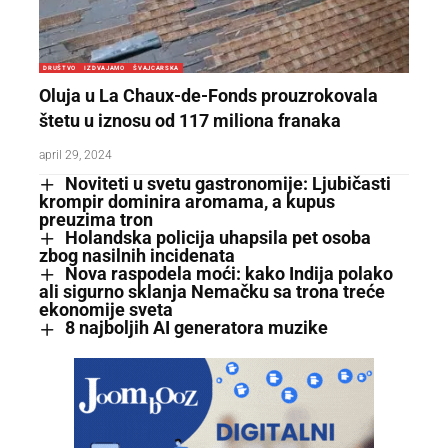
DRUŠTVO
IZDVAJAMO
ŠVAJCARSKA
Oluja u La Chaux-de-Fonds prouzrokovala
štetu u iznosu od 117 miliona franaka
april 29, 2024
Noviteti u svetu gastronomije: Ljubičasti
krompir dominira aromama, a kupus
preuzima tron
Holandska policija uhapsila pet osoba
zbog nasilnih incidenata
Nova raspodela moći: kako Indija polako
ali sigurno sklanja Nemačku sa trona treće
ekonomije sveta
8 najbolјih AI generatora muzike