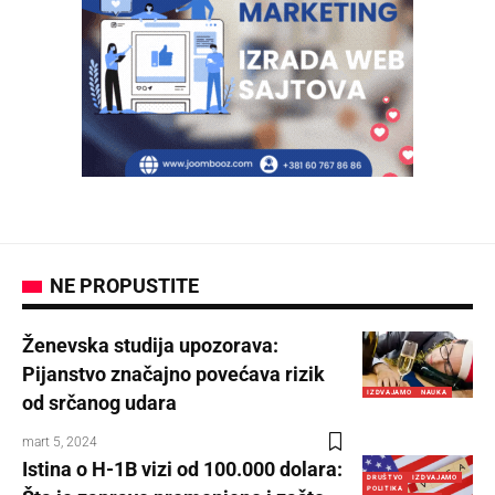
NE PROPUSTITE
Ženevska studija upozorava:
Pijanstvo značajno povećava rizik
IZDVAJAMO
NAUKA
od srčanog udara
mart 5, 2024
Istina o H-1B vizi od 100.000 dolara:
DRUŠTVO
IZDVAJAMO
POLITIKA