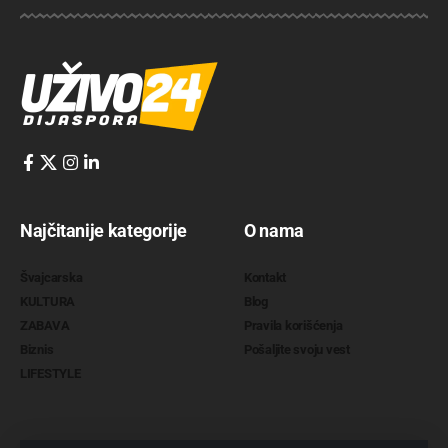
Najčitanije kategorije
O nama
Švajcarska
Kontakt
KULTURA
Blog
ZABAVA
Pravila korišćenja
Biznis
Pošaljite svoju vest
LIFESTYLE