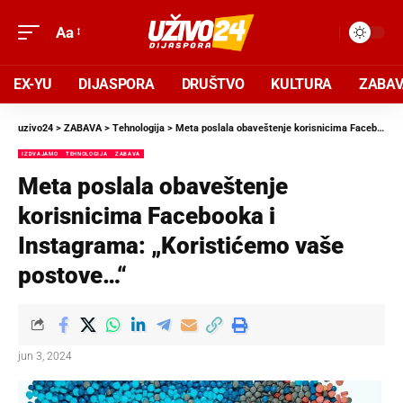
Aa
EX-YU
DIJASPORA
DRUŠTVO
KULTURA
ZABA
uzivo24
>
ZABAVA
>
Tehnologija
>
Meta poslala obaveštenje korisnicima Facebooka i Instagrama: „Koristićemo vaše postove…“
IZDVAJAMO
TEHNOLOGIJA
ZABAVA
Meta poslala obaveštenje
korisnicima Facebooka i
Instagrama: „Koristićemo vaše
postove…“
jun 3, 2024