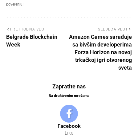
poverenju!
PRETHODNA VEST
SLEDEĆA VEST
Belgrade Blockchain
Amazon Games sarađuje
Week
sa bivšim developerima
Forza Horizon na novoj
trkačkoj igri otvorenog
sveta
Zapratite nas
Na društvenim mrežama
Facebook
Like