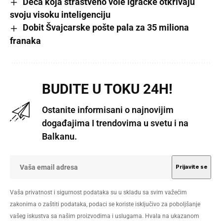
Deca koja strastveno vole igračke otkrivaju
svoju visoku inteligenciju
Dobit Švajcarske pošte pala za 35 miliona
franaka
BUDITE U TOKU 24H!
Ostanite informisani o najnovijim
događajima I trendovima u svetu i na
Balkanu.
Vaša privatnost i sigurnost podataka su u skladu sa svim važećim
zakonima o zaštiti podataka, podaci se koriste isključivo za poboljšanje
vašeg iskustva sa našim proizvodima i uslugama. Hvala na ukazanom