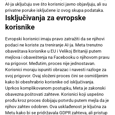
AI-ja uključuju sve što korisnici javno objavljuju, ali su
privatne poruke isključene iz ovog skupa podataka.
Isključivanja za evropske
korisnike
Evropski korisnici imaju pravo zatražiti da se njihovi
podaci ne koriste za treniranje AI-ja. Meta trenutno
obaveštava korisnike u EU i Velikoj Britaniji putem
mejlova i obaveštenja na Facebooku o njihovom pravu
na prigovor. Međutim, proces nije jednostavan.
Korisnici moraju ispuniti obrazac i navesti razloge za
svoj prigovor. Ovaj složeni proces čini se osmišljenim
kako bi obeshrabrio korisnike od isključivanja.
Uprkos komplikovanom postupku, Meta je zakonski
obavezna poštovati zahteve. Korisnici koji uspešno
prođu kroz proces dobijaju potvrdu putem mejla da je
njihov zahtev odobren. Ova usklađenost je ključna za
Metu kako bi se pridržavala GDPR zahteva, ali pristup