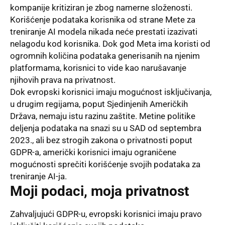
kompanije kritiziran je zbog namerne složenosti.
Korišćenje podataka korisnika od strane Mete za
treniranje AI modela nikada neće prestati izazivati
nelagodu kod korisnika. Dok god Meta ima koristi od
ogromnih količina podataka generisanih na njenim
platformama, korisnici to vide kao narušavanje
njihovih prava na privatnost.
Dok evropski korisnici imaju mogućnost isključivanja,
u drugim regijama, poput Sjedinjenih Američkih
Država, nemaju istu razinu zaštite. Metine politike
deljenja podataka na snazi su u SAD od septembra
2023., ali bez strogih zakona o privatnosti poput
GDPR-a, američki korisnici imaju ograničene
mogućnosti sprečiti korišćenje svojih podataka za
treniranje AI-ja.
Moji podaci, moja privatnost
Zahvaljujući GDPR-u, evropski korisnici imaju pravo