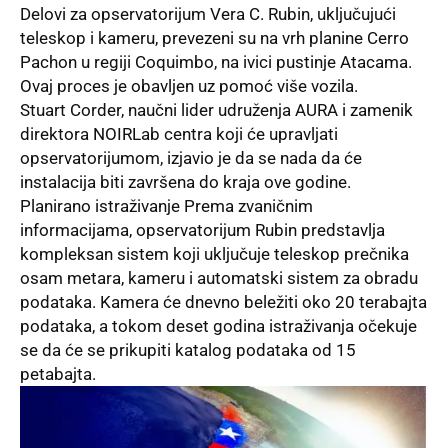
Delovi za opservatorijum Vera C. Rubin, uključujući
teleskop
i kameru, prevezeni su na vrh planine Cerro
Pachon u regiji Coquimbo, na ivici pustinje Atacama.
Ovaj proces je obavljen uz pomoć više vozila.
Stuart Corder, naučni lider udruženja
AURA
i zamenik
direktora NOIRLab centra koji će upravljati
opservatorijumom, izjavio je da se nada da će
instalacija biti završena do kraja ove godine.
Planirano istraživanje Prema zvaničnim
informacijama, opservatorijum Rubin predstavlja
kompleksan sistem koji uključuje teleskop prečnika
osam metara, kameru i automatski sistem za obradu
podataka. Kamera će dnevno beležiti oko 20 terabajta
podataka, a tokom deset godina istraživanja očekuje
se da će se prikupiti katalog podataka od 15
petabajta.