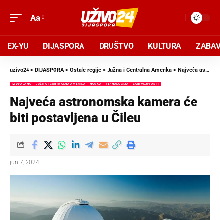
Aa
EX-YU
DIJASPORA
DRUŠTVO
KULTURA
ZABA
uzivo24
>
DIJASPORA
>
Ostale regije
>
Južna i Centralna Amerika
>
Najveća astronomska kamera će biti postavljena u Čileu
IZDVAJAMO
JUŽNA I CENTRALNA AMERIKA
NAUKA
TEHNOLOGIJA
ZANIMLJIVOSTI
Najveća astronomska kamera će
biti postavljena u Čileu
jun 7, 2024