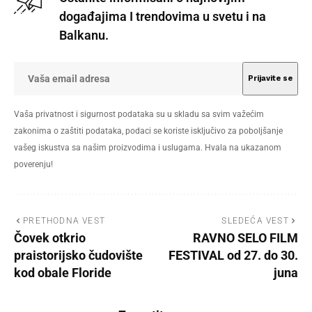
događajima I trendovima u svetu i na
Balkanu.
Vaša privatnost i sigurnost podataka su u skladu sa svim važećim
zakonima o zaštiti podataka, podaci se koriste isključivo za poboljšanje
vašeg iskustva sa našim proizvodima i uslugama. Hvala na ukazanom
poverenju!
PRETHODNA VEST
SLEDEĆA VEST
Čovek otkrio
RAVNO SELO FILM
praistorijsko čudovište
FESTIVAL od 27. do 30.
kod obale Floride
juna