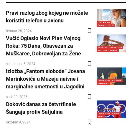
Pravi razlog zbog kojeg ne možete
koristiti telefon u avionu
IZDVAJAMO
ZANIMLJIVOSTI
februar 28, 2024
Vučić Oglasio Novi Plan Vojnog
Roka: 75 Dana, Obavezan za
DRUŠTVO
IZDVAJAMO
POLITIKA
SRBIJA
Muškarce, Dobrovoljan za Žene
septembar 5, 2024
Izložba „Fantom slobode“ Jovana
Marinkovića u Muzeju naivne i
IZDVAJAMO
KULTURA
UMETNOST
marginalne umetnosti u Jagodini
april 30, 2025
Đoković danas za četvrtfinale
Šangaja protiv Safjulina
IZDVAJAMO
SPORT
TENIS
oktobar 9, 2024