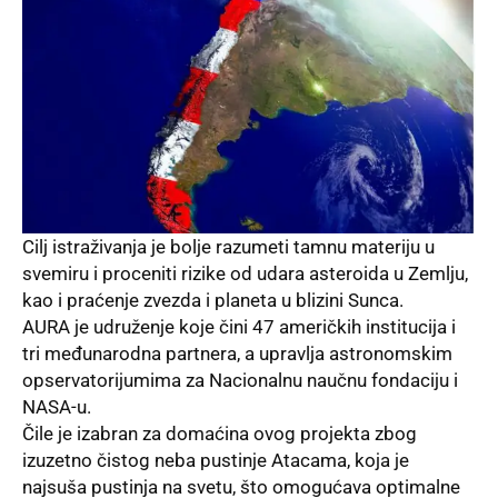
Cilj istraživanja je bolje razumeti tamnu materiju u
svemiru i proceniti rizike od udara asteroida u Zemlju,
kao i praćenje zvezda i planeta u blizini Sunca.
AURA
je udruženje koje čini 47 američkih institucija i
tri međunarodna partnera, a upravlja astronomskim
opservatorijumima za Nacionalnu naučnu fondaciju i
NASA
-u.
Čile je izabran za domaćina ovog projekta zbog
izuzetno čistog neba pustinje Atacama, koja je
najsuša pustinja na svetu, što omogućava optimalne