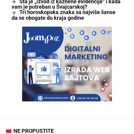
Šta je „izvod iz kaznene evidencije“ i kada
vam je potreban u Švajcarskoj?
Tri horoskopska znaka sa najviše šanse
da se obogate do kraja godine
NE PROPUSTITE