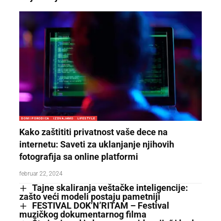
DOM I PORODICA
IZDVAJAMO
LIFESTYLE
Kako zaštititi privatnost vaše dece na
internetu: Saveti za uklanjanje njihovih
fotografija sa online platformi
februar 22, 2024
Tajne skaliranja veštačke inteligencije:
zašto veći modeli postaju pametniji
FESTIVAL DOK’N’RITAM – Festival
muzičkog dokumentarnog filma