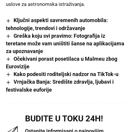
uslove za astronomska istraživanja.
Ključni aspekti savremenih automobila:
tehnologije, trendovi i održavanje
Greška koju svi pravimo: Fotografija iz
teretane može vam uništiti šanse na aplikacijama
za upoznavanje
Očekivani porast posetilaca u Malmeu zbog
Eurovizije
Kako podesiti roditeljski nadzor na TikTok-u
Vrnjačka Banja: Središte zdravlja, ljubavi i
festivalske euforije
BUDITE U TOKU 24H!
Ostanite informisani o najnovijim