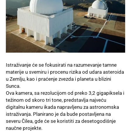
Istraživanje će se fokusirati na razumevanje tamne
materije u svemiru i procenu rizika od udara asteroida
u Zemlju, kao i praćenje zvezda i planeta u blizini
Sunca.
Ova kamera, sa rezolucijom od preko 3,2 gigapiksela i
težinom od skoro tri tone, predstavlja najveću
digitalnu kameru ikada napravljenu za astronomska
istraživanja. Planirano je da bude postavljena na
severu Čilea, gde će se koristiti za desetogodišnje
naučne projekte.