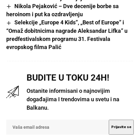
Nikola Pejaković – Dve decenije borbe sa
heroinom i put ka ozdravljenju
Selekcije „Europe 4 Kids”, „Best of Europe” i
“Omaž dobitnicima nagrade Aleksandar Lifka” u
predfestivalskom programu 31. Festivala
evropskog filma Palić
BUDITE U TOKU 24H!
Ostanite informisani o najnovijim
događajima I trendovima u svetu i na
Balkanu.