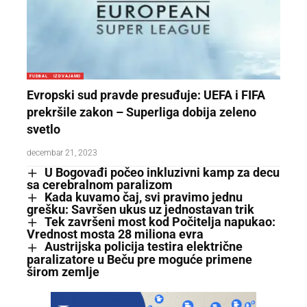
FUDBAL
IZDVAJAMO
Evropski sud pravde presuđuje: UEFA i FIFA
prekršile zakon – Superliga dobija zeleno
svetlo
decembar 21, 2023
U Bogovađi počeo inkluzivni kamp za decu
sa cerebralnom paralizom
Kada kuvamo čaj, svi pravimo jednu
grešku: Savršen ukus uz jednostavan trik
Tek završeni most kod Počitelja napukao:
Vrednost mosta 28 miliona evra
Austrijska policija testira električne
paralizatore u Beču pre moguće primene
širom zemlje