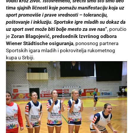
voditi kroz život. Istovremeno, srećni smo što smo deo
tima sjajnih ličnosti koje pomažu manifestaciju koja uz
sport promoviše i prave vrednosti – toleranciju,
poštovanje i inkluziju. Sportske igre mladih su dokaz da
uz sport svet može biti bolje mesto za sve nas
“
, poručio
je
Zoran Blagojević, predsednik Izvršnog odbora
Wiener Städtische osiguranja
, ponosnog partnera
Sportskih igara mladih i pokrovitelja rukometnog
kupa u Srbiji.