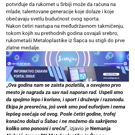
potvrđuje da rukomet u Srbiji može da računa na
mlade, talentovane generacije koje dolaze i koje
obećavaju svetlu budućnost ovog sporta.
Nakon četiri nastupa na međudržavnom takmičenju,
tokom kojih su prethodnih godina osvajali srebro,
rukometaši Metaloplastike iz Šapca su stigli do prve
zlatne medalje.
„
Ova godina nam se zaista pozlatila, a osvojeno prvo
mesto je nagrada za sav naš naporan rad. Uspeli smo
da spojimo lepo i korisno, i sport i druženje i razonodu.
Ekipa je presrećna, još uvek smo pod euforijom i nema
lepšeg osećaja od ovog. Posle četiri godine, trofej
konačno dolazi u Šabac i ne možemo da sakrijemo
koliko smo ponosni i srećni
”
, izjavio je
Nemanja