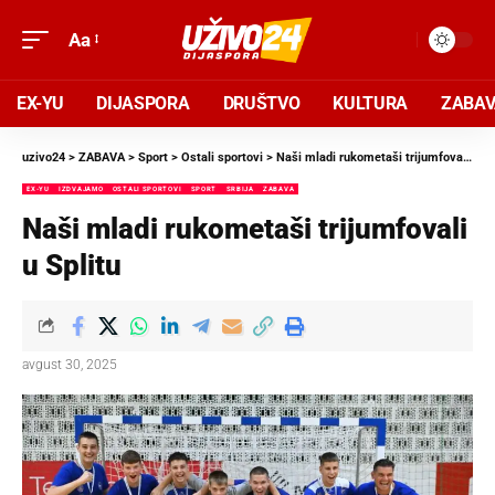
Aa
EX-YU
DIJASPORA
DRUŠTVO
KULTURA
ZABA
uzivo24
>
ZABAVA
>
Sport
>
Ostali sportovi
>
Naši mladi rukometaši trijumfovali u Splitu
EX-YU
IZDVAJAMO
OSTALI SPORTOVI
SPORT
SRBIJA
ZABAVA
Naši mladi rukometaši trijumfovali
u Splitu
avgust 30, 2025