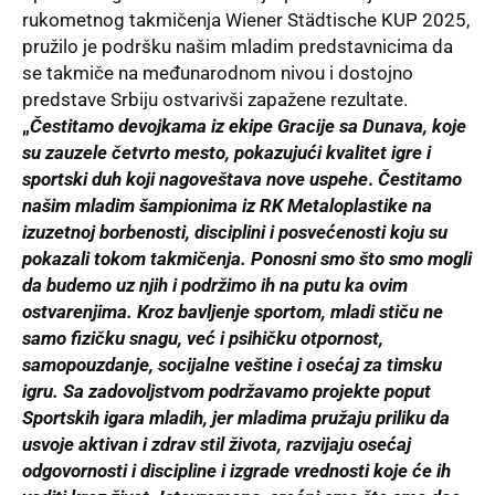
rukometnog takmičenja Wiener Städtische KUP 2025,
pružilo je podršku našim mladim predstavnicima da
se takmiče na međunarodnom nivou i dostojno
predstave Srbiju ostvarivši zapažene rezultate.
„
Čestitamo devojkama iz ekipe Gracije sa Dunava, koje
su zauzele četvrto mesto, pokazujući kvalitet igre i
sportski duh koji nagoveštava nove uspehe
.
Čestitamo
našim mladim šampionima iz RK Metaloplastike na
izuzetnoj borbenosti, disciplini i posvećenosti koju su
pokazali tokom takmičenja. Ponosni smo što smo mogli
da budemo uz njih i podržimo ih na putu ka ovim
ostvarenjima. Kroz bavljenje sportom, mladi stiču ne
samo fizičku snagu, već i psihičku otpornost,
samopouzdanje, socijalne veštine i osećaj za timsku
igru. Sa zadovoljstvom podržavamo projekte poput
Sportskih igara mladih, jer mladima pružaju priliku da
usvoje aktivan i zdrav stil života, razvijaju osećaj
odgovornosti i discipline i izgrade vrednosti koje će ih