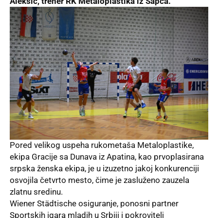
Aleksić, trener RK Metaloplastika iz Šapca.
Pored velikog uspeha rukometaša Metaloplastike,
ekipa Gracije sa Dunava iz Apatina, kao prvoplasirana
srpska ženska ekipa, je u izuzetno jakoj konkurenciji
osvojila četvrto mesto, čime je zasluženo zauzela
zlatnu sredinu.
Wiener Städtische osiguranje, ponosni partner
Sportskih igara mladih u Srbiji i pokrovitelj