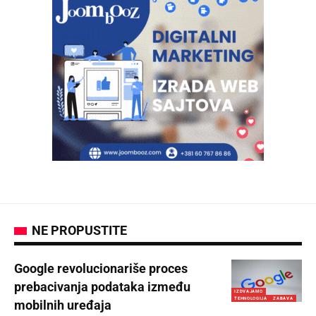
NE PROPUSTITE
Google revolucionariše proces
prebacivanja podataka između
IZDVAJAMO
TEHNOLOGIJA
ZABAVA
mobilnih uređaja