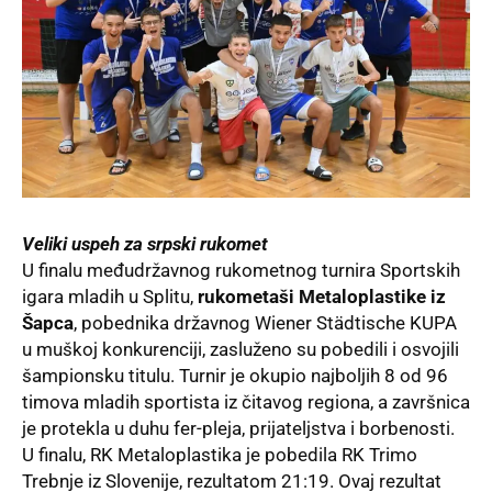
Veliki uspeh za srpski rukomet
U finalu međudržavnog rukometnog turnira Sportskih
igara mladih u Splitu,
rukometaši
Metaloplastike iz
Šapca
, pobednika državnog Wiener Städtische KUPA
u muškoj konkurenciji, zasluženo su pobedili i osvojili
šampionsku titulu. Turnir je okupio najboljih 8 od 96
timova mladih sportista iz čitavog regiona, a završnica
je protekla u duhu fer-pleja, prijateljstva i borbenosti.
U finalu, RK Metaloplastika je pobedila RK Trimo
Trebnje iz Slovenije, rezultatom 21:19. Ovaj rezultat