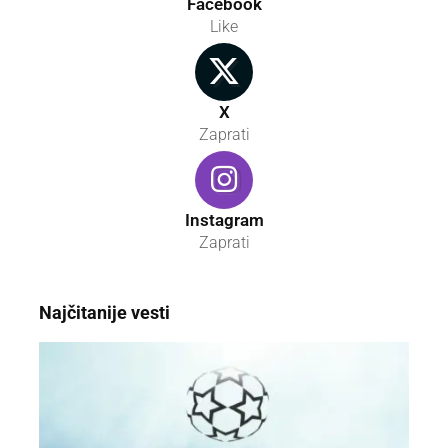
Facebook
Like
X
Zaprati
Instagram
Zaprati
Najčitanije vesti