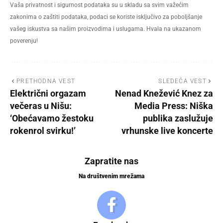
Vaša privatnost i sigurnost podataka su u skladu sa svim važećim
zakonima o zaštiti podataka, podaci se koriste isključivo za poboljšanje
vašeg iskustva sa našim proizvodima i uslugama. Hvala na ukazanom
poverenju!
PRETHODNA VEST
SLEDEĆA VEST
Električni orgazam
Nenad Knežević Knez za
večeras u Nišu:
Media Press: Niška
‘Obećavamo žestoku
publika zaslužuje
rokenrol svirku!’
vrhunske live koncerte
Zapratite nas
Na društvenim mrežama