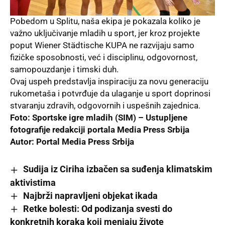
Pobedom u Splitu, naša ekipa je pokazala koliko je
važno uključivanje mladih u sport, jer kroz projekte
poput Wiener Städtische KUPA ne razvijaju samo
fizičke sposobnosti, već i disciplinu, odgovornost,
samopouzdanje i timski duh.
Ovaj uspeh predstavlja inspiraciju za novu generaciju
rukometaša i potvrđuje da ulaganje u sport doprinosi
stvaranju zdravih, odgovornih i uspešnih zajednica.
Foto: Sportske igre mladih (SIM)
– Ustupljene
fotografije redakciji portala
Media Press Srbija
Autor:
Portal Media Press Srbija
Sudija iz Ciriha izbačen sa suđenja klimatskim
aktivistima
Najbrži napravljeni objekat ikada
Retke bolesti: Od podizanja svesti do
konkretnih koraka koji menjaju živote