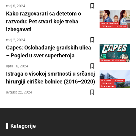
maj 8, 2024
Kako razgovarati sa detetom o
razvodu: Pet stvari koje treba
DOM I PORODICA
IZDVAJAMO
LIFESTYLE
izbegavati
maj 2, 2024
Capes: Oslobađanje gradskih ulica
– Pogled u svet superheroja
GEJMING
IZDVAJAMO
april 18, 2024
Istraga o visokoj smrtnosti u srčanoj
hirurgiji ciriške bolnice (2016–2020)
DIJASPORA
EVROPA
IZDVAJAMO
ŠVAJCARSKA
avgust 22, 2024
Kategorije