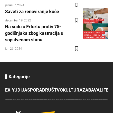
januar 7, 2024
Saveti za renoviranje kuće
decembar 19, 2022
IZDVAJAMO
ZABAVA
ZANIMLJIVOSTI
Na sudu u Erfurtu protiv 75-
godišnjaka zbog kastracija u
DIJASPORA
DRUŠTVO
EVROPA
HRONIKA
IZDVAJAMO
NEMAČKA
sopstvenom stanu
jun 26, 2024
Kategorije
EX-YU
DIJASPORA
DRUŠTVO
KULTURA
ZABAVA
LIFES