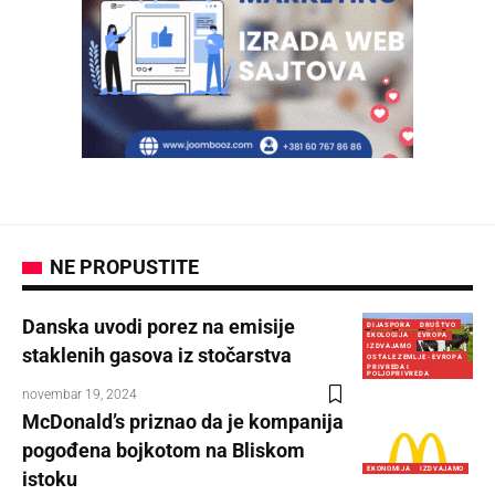
NE PROPUSTITE
Danska uvodi porez na emisije
DIJASPORA
DRUŠTVO
EKOLOGIJA
EVROPA
IZDVAJAMO
staklenih gasova iz stočarstva
OSTALE ZEMLJE - EVROPA
PRIVREDA I
POLJOPRIVREDA
novembar 19, 2024
McDonald’s priznao da je kompanija
pogođena bojkotom na Bliskom
EKONOMIJA
IZDVAJAMO
istoku