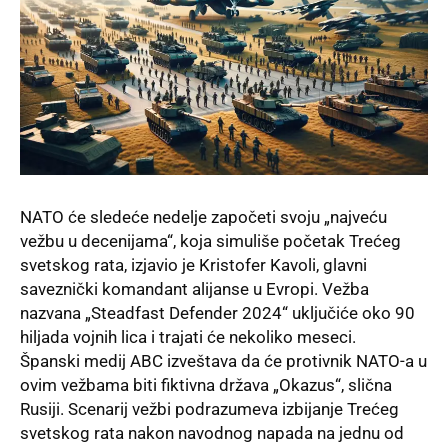
NATO će sledeće nedelje započeti svoju „najveću
vežbu u decenijama“, koja simuliše početak Trećeg
svetskog rata, izjavio je Kristofer Kavoli, glavni
saveznički komandant alijanse u Evropi. Vežba
nazvana „Steadfast Defender 2024“ uključiće oko 90
hiljada vojnih lica i trajati će nekoliko meseci.
Španski medij ABC izveštava da će protivnik NATO-a u
ovim vežbama biti fiktivna država „Okazus“, slična
Rusiji. Scenarij vežbi podrazumeva izbijanje Trećeg
svetskog rata nakon navodnog napada na jednu od