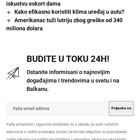
iskustvu eskort dama
Kako efikasno koristiti klima uređaj u autu?
Amerikanac tuži lutriju zbog greške od 340
miliona dolara
BUDITE U TOKU 24H!
Ostanite informisani o najnovijim
događajima I trendovima u svetu i na
Balkanu.
Vaša privatnost i sigurnost podataka su u skladu sa svim važećim
zakonima o zaštiti podataka, podaci se koriste isključivo za poboljšanje
vašeg iskustva sa našim proizvodima i uslugama. Hvala na ukazanom