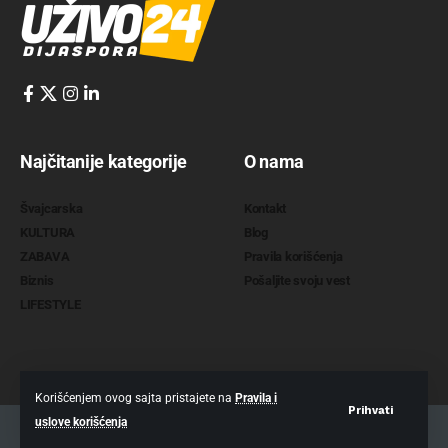
Najčitanije kategorije
O nama
Švajcarska
Kontakt
KULTURA
Blog
ZABAVA
Pravila korišćenja
Biznis
Pošaljite svoju vest
LIFESTYLE
Korišćenjem ovog sajta pristajete na
Pravila i
Prihvati
uslove korišćenja
2022 @
www.uzivo24.com