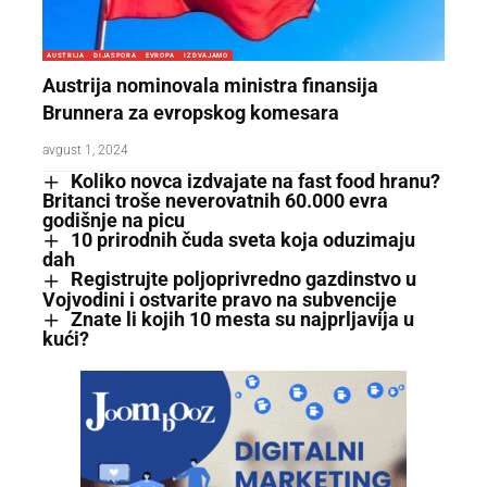
AUSTRIJA
DIJASPORA
EVROPA
IZDVAJAMO
Austrija nominovala ministra finansija
Brunnera za evropskog komesara
avgust 1, 2024
Koliko novca izdvajate na fast food hranu?
Britanci troše neverovatnih 60.000 evra
godišnje na picu
10 prirodnih čuda sveta koja oduzimaju
dah
Registrujte poljoprivredno gazdinstvo u
Vojvodini i ostvarite pravo na subvencije
Znate li kojih 10 mesta su najprljavija u
kući?