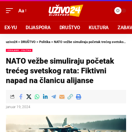
Aa
EX-YU
DIJASPORA
DRUŠTVO
KULTURA
ZABA
uzivo24
>
DRUŠTVO
>
Politika
>
NATO vežbe simuliraju početak trećeg svetskog rata: Fiktivni napad na članicu alijanse
IZDVAJAMO
POLITIKA
NATO vežbe simuliraju početak
trećeg svetskog rata: Fiktivni
napad na članicu alijanse
januar 19, 2024