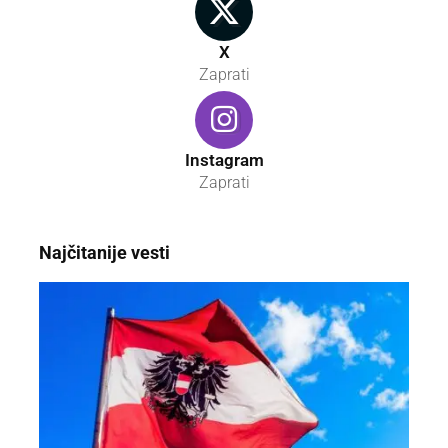
X
Zaprati
Instagram
Zaprati
Najčitanije vesti