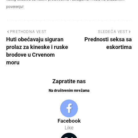
poverenju!
PRETHODNA VEST
SLEDEĆA VEST
Huti obećavaju siguran
Prednosti seksa sa
prolaz za kineske i ruske
eskortima
brodove u Crvenom
moru
Zapratite nas
Na društvenim mrežama
Facebook
Like