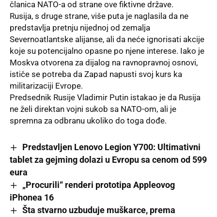
članica NATO-a od strane ove fiktivne države.
Rusija, s druge strane, više puta je naglasila da ne
predstavlja pretnju nijednoj od zemalja
Severnoatlantske alijanse, ali da neće ignorisati akcije
koje su potencijalno opasne po njene interese. Iako je
Moskva otvorena za dijalog na ravnopravnoj osnovi,
ističe se potreba da Zapad napusti svoj kurs ka
militarizaciji Evrope.
Predsednik Rusije Vladimir Putin istakao je da Rusija
ne želi direktan vojni sukob sa NATO-om, ali je
spremna za odbranu ukoliko do toga dođe.
Predstavljen Lenovo Legion Y700: Ultimativni
tablet za gejming dolazi u Evropu sa cenom od 599
eura
„Procurili“ renderi prototipa Appleovog
iPhonea 16
Šta stvarno uzbuduje muškarce, prema