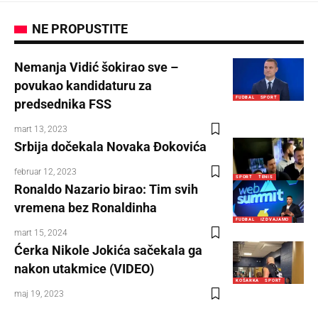
NE PROPUSTITE
Nemanja Vidić šokirao sve –
povukao kandidaturu za
FUDBAL
SPORT
predsednika FSS
mart 13, 2023
Srbija dočekala Novaka Đokovića
februar 12, 2023
SPORT
TENIS
Ronaldo Nazario birao: Tim svih
vremena bez Ronaldinha
FUDBAL
IZDVAJAMO
mart 15, 2024
Ćerka Nikole Jokića sačekala ga
nakon utakmice (VIDEO)
KOŠARKA
SPORT
maj 19, 2023