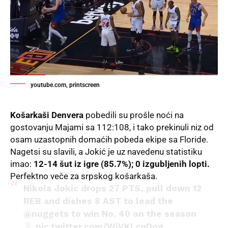
youtube.com, printscreen
Košarkaši
Denvera
pobedili su prošle noći na
gostovanju Majami sa 112:108, i tako prekinuli niz od
osam uzastopnih domaćih pobeda ekipe sa Floride.
Nagetsi su slavili, a Jokić je uz navedenu statistiku
imao:
12-14 šut iz igre (85.7%); 0 izgubljenih lopti.
Perfektno veče za srpskog košarkaša.
Nikola Jokic drops 27 PTS, pull down 12
REB and dishes 8 AST to lead the
@nuggets
to win No. 40 on the season
pic.twitter.com/WjVKLcqDog