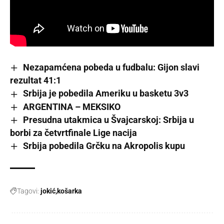
Nezapamćena pobeda u fudbalu: Gijon slavi
rezultat 41:1
Srbija je pobedila Ameriku u basketu 3v3
ARGENTINA – MEKSIKO
Presudna utakmica u Švajcarskoj: Srbija u
borbi za četvrtfinale Lige nacija
Srbija pobedila Grčku na Akropolis kupu
Tagovi:
jokić
košarka