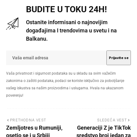
BUDITE U TOKU 24H!
Ostanite informisani o najnovijim
događajima I trendovima u svetu i na
Balkanu.
Vaša privatnost i sigurnost podataka su u skladu sa svim važećim
zakonima o zaštiti podataka, podaci se koriste isključivo za poboljšanje
vašeg iskustva sa našim proizvodima i uslugama. Hvala na ukazanom
poverenju!
PRETHODNA VEST
SLEDEĆA VEST
Zemljotres u Rumuniji,
Generaciji Z je TikTok
osetio se i u Srbiji
sredstvo broj jedan za