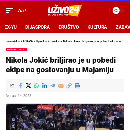
Aa
EX-YU
DIJASPORA
DRUŠTVO
KULTURA
ZABA
uzivo24
>
ZABAVA
>
Sport
>
Košarka
>
Nikola Jokić briljirao je u pobedi ekipe na gostovanju u Majamiju
KOŠARKA
SPORT
Nikola Jokić briljirao je u pobedi
ekipe na gostovanju u Majamiju
februar 14, 2023