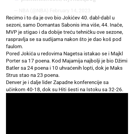
— NBA (@NBA)
February 14, 2023
Recimo i to da je ovo bio Jokićev 40. dabl-dabl u
sezoni, samo Domantas Sabonis ima više, 44. Inače,
MVP je stigao i da dobije treću tehničku ove sezone,
raspravlja se sa sudijama nakon što je dao koš pod
faulom.
Pored Jokića u redovima Nagetsa istakao se i Majkl
Porter sa 17 poena. Kod Majamija najbolji je bio Džimi
Batler sa 24 poena i 10 uhvaćenih lopti, dok je Maks
Strus stao na 23 poena.
Denver
je i dalje lider Zapadne konferencije sa
učinkom 40-18, dok su Hiti šesti na Istoku sa 32-26.