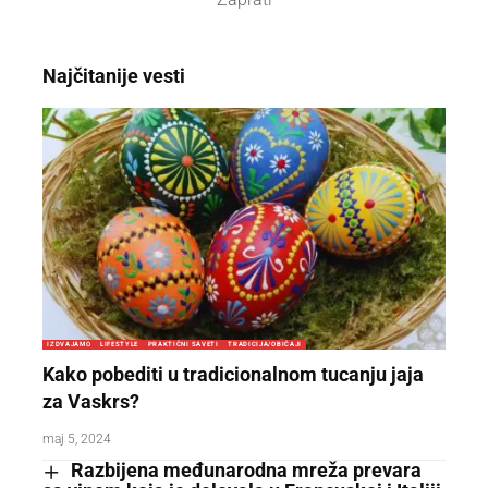
Najčitanije vesti
IZDVAJAMO
LIFESTYLE
PRAKTIČNI SAVETI
TRADICIJA/OBIČAJI
Kako pobediti u tradicionalnom tucanju jaja
za Vaskrs?
maj 5, 2024
Razbijena međunarodna mreža prevara