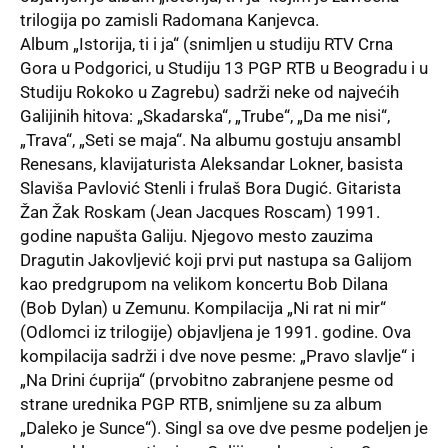
trilogija po zamisli Radomana Kanjevca.
Album „Istorija, ti i ja“ (snimljen u studiju RTV Crna
Gora u Podgorici, u Studiju 13 PGP RTB u Beogradu i u
Studiju Rokoko u Zagrebu) sadrži neke od najvećih
Galijinih hitova: „Skadarska“, „Trube“, „Da me nisi“,
„Trava“, „Seti se maja“. Na albumu gostuju ansambl
Renesans, klavijaturista Aleksandar Lokner, basista
Slaviša Pavlović Stenli i frulaš Bora Dugić. Gitarista
Žan Žak Roskam (Jean Jacques Roscam) 1991.
godine napušta Galiju. Njegovo mesto zauzima
Dragutin Jakovljević koji prvi put nastupa sa Galijom
kao predgrupom na velikom koncertu Bob Dilana
(Bob Dylan) u Zemunu. Kompilacija „Ni rat ni mir“
(Odlomci iz trilogije) objavljena je 1991. godine. Ova
kompilacija sadrži i dve nove pesme: „Pravo slavlje“ i
„Na Drini ćuprija“ (prvobitno zabranjene pesme od
strane urednika PGP RTB, snimljene su za album
„Daleko je Sunce“). Singl sa ove dve pesme podeljen je