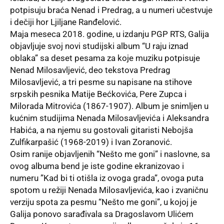
potpisuju braća Nenad i Predrag, a u numeri učestvuje
i dečiji hor Ljiljane Ranđelović.
Maja meseca 2018. godine, u izdanju PGP RTS, Galija
objavljuje svoj novi studijski album “U raju iznad
oblaka” sa deset pesama za koje muziku potpisuje
Nenad Milosavljević, deo tekstova Predrag
Milosavljević, a tri pesme su napisane na stihove
srpskih pesnika Matije Bećkovića, Pere Zupca i
Milorada Mitrovića (1867-1907). Album je snimljen u
kućnim studijima Nenada Milosavljevića i Aleksandra
Habića, a na njemu su gostovali gitaristi Nebojša
Zulfikarpašić (1968-2019) i Ivan Zoranović.
Osim ranije objavljenih “Nešto me goni” i naslovne, sa
ovog albuma bend je iste godine ekranizovao i
numeru ”Kad bi ti otišla iz ovoga grada”, ovoga puta
spotom u režiji Nenada Milosavljevića, kao i zvaničnu
verziju spota za pesmu “Nešto me goni”, u kojoj je
Galija ponovo sarađivala sa Dragoslavom Ulićem