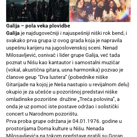
Galija – pola veka plovidbe
Galija
je najdugovečniji i najuspešniji niški rok bend, i
svakako prva grupa iz ovog grada koja je napravila
uspešnu karijeru na jugoslovenskoj sceni. Nenad
Milosavljević, osnivač i lider grupe Galija, već tada
poznat u Nišu kao kantautor i samostalni muzičar
(vokal, akustična gitara, usna harmonika) pozvao je
članove geup “Dva lustera” (pobednike niške
Gitarijade na kojoj je Neša nastupio u revijalnom delu)
okupio je za učešće u pozorišnoj predstavi niške
omladinske pozorišne družine „Treća polovina”, a
onda je uz pomoć iste postave održao i solistički
concert u Narodnom pozorištu.
Prva proba grupe održana je 04.01.1976. godine u
prostorijama Doma kulture u Nišu. Nenada
Milosavljevića na tokom predstave pratili su Goran