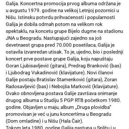
Galija. Koncertna promocija prvog albuma održana je
u avgustu 1979. godine na velikoj Letnjoj pozornici u
Nišu. Istinsku potvrdu prihvaćenosti i popularnosti
Galija je dobila odmah potom na velikom rok
spektaklu, na koncetu grupe Bijelo dugme na stadionu
JNA u Beogradu. Nastupajući zajedno sa još
devetnaest grupa pred 70.000 posetilaca, Galija je
ostavila izvanredan utisak. To je, ujedno, bio i poslednji
koncert prve postave grupe Galija, koju napuštaju
Goran Ljubisavljević (gitara), Predrag Branković (bas)
i Ljubodrag Vukadinović (klavijature). Novi članovi
Galije postaju Bratislav Stamenković (gitara), Zoran
Radosavljević (bas) i Nebojša Marković (klavijature).
Ovako obnovljena postava Galije završava snimanje
drugog albuma u Studiju 5 PGP RTB početkom 1980.
godine. Objavljen u maju, album „Druga plovidba“
promovisan je već u junu koncertima u Beogradu
(Dom omladine) i u Nišu (Hala Čair).
Tokom leta 1980. godine Galija nastupa u Splitu i u