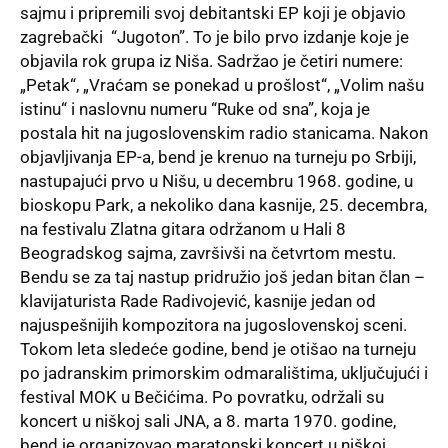
sajmu i pripremili svoj debitantski EP koji je objavio
zagrebački “Jugoton”. To je bilo prvo izdanje koje je
objavila rok grupa iz Niša. Sadržao je četiri numere:
„Petak“, „Vraćam se ponekad u prošlost“, „Volim našu
istinu“ i naslovnu numeru “Ruke od sna”, koja je
postala hit na jugoslovenskim radio stanicama. Nakon
objavljivanja EP-a, bend je krenuo na turneju po Srbiji,
nastupajući prvo u Nišu, u decembru 1968. godine, u
bioskopu Park, a nekoliko dana kasnije, 25. decembra,
na festivalu Zlatna gitara održanom u Hali 8
Beogradskog sajma, završivši na četvrtom mestu.
Bendu se za taj nastup pridružio još jedan bitan član –
klavijaturista Rade Radivojević, kasnije jedan od
najuspešnijih kompozitora na jugoslovenskoj sceni.
Tokom leta sledeće godine, bend je otišao na turneju
po jadranskim primorskim odmaralištima, uključujući i
festival MOK u Bečićima. Po povratku, održali su
koncert u niškoj sali JNA, a 8. marta 1970. godine,
bend je organizovao maratonski koncert u niškoj