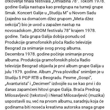
otkovenje finala festivala „Omladina 78“. Tokom 1978.
godine Galija nastupa kao predgrupa na turneji grupe
Smak. Koncert Galije u „Studiju M“ u Novom Sadu
(zajedno sa domaćom džez grupom „Meta džez
sekcija“) bio je uvod u zapažen nastup na
novosadskom „BOOM festivalu 78“ krajem 1978.
godine. Tada grupa Galija dobija ponudu od
Produkcije gramofonskih ploča Radio televizije
Beograd za snimanje svog prvog albuma.
Decembra 1978. godine počinje snimanje prvog
albuma. Produkcija gramofonskih ploča Radio
televizije Beograd objavila je prvi album grupe Galija u
julu 1979. godine. Album „Prva plovidba“ snimljen je u
Studiju 5 PGP RTB u Beogradu. Pesme „Gospi“,
„Avanturista“ i „Decimen“ izdvojile su se kao prvi i do
danas zapamćeni hitovi grupe Galija. Braća Predrag
Milosavljević (tekstovi) i Nenad Milosavljević (muzika)
uspostavili su, već na prvom albumu, saradnju koja će
godinama biti noseća kreativna autorska snaga grupe