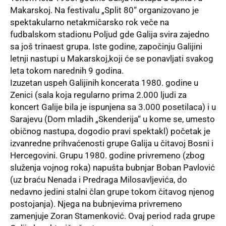
Makarskoj. Na festivalu „Split 80“ organizovano je
spektakularno netakmičarsko rok veče na
fudbalskom stadionu Poljud gde Galija svira zajedno
sa još trinaest grupa. Iste godine, započinju Galijini
letnji nastupi u Makarskoj,koji će se ponavljati svakog
leta tokom narednih 9 godina.
Izuzetan uspeh Galijinih koncerata 1980. godine u
Zenici (sala koja regularno prima 2.000 ljudi za
koncert Galije bila je ispunjena sa 3.000 posetilaca) i u
Sarajevu (Dom mladih „Skenderija“ u kome se, umesto
običnog nastupa, dogodio pravi spektakl) početak je
izvanredne prihvaćenosti grupe Galija u čitavoj Bosni i
Hercegovini. Grupu 1980. godine privremeno (zbog
služenja vojnog roka) napušta bubnjar Boban Pavlović
(uz braću Nenada i Predraga Milosavljevića, do
nedavno jedini stalni član grupe tokom čitavog njenog
postojanja). Njega na bubnjevima privremeno
zamenjuje Zoran Stamenković. Ovaj period rada grupe