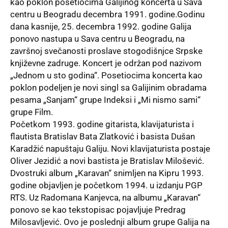
kao poklon posetiocima Galijinog koncerta u Sava
centru u Beogradu decembra 1991. godine.Godinu
dana kasnije, 25. decembra 1992. godine Galija
ponovo nastupa u Sava centru u Beogradu, na
završnoj svečanosti proslave stogodišnjce Srpske
književne zadruge. Koncert je održan pod nazivom
„Jednom u sto godina“. Posetiocima koncerta kao
poklon podeljen je novi singl sa Galijinim obradama
pesama „Sanjam“ grupe Indeksi i „Mi nismo sami“
grupe Film.
Početkom 1993. godine gitarista, klavijaturista i
flautista Bratislav Bata Zlatković i basista Dušan
Karadžić napuštaju Galiju. Novi klavijaturista postaje
Oliver Jezidić a novi bastista je Bratislav Milošević.
Dvostruki album „Karavan“ snimljen na Kipru 1993.
godine objavljen je početkom 1994. u izdanju PGP
RTS. Uz Radomana Kanjevca, na albumu „Karavan“
ponovo se kao tekstopisac pojavljuje Predrag
Milosavljević. Ovo je poslednji album grupe Galija na