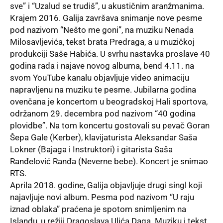
sve” i “Uzalud se trudiš”, u akustičnim aranžmanima.
Krajem 2016. Galija završava snimanje nove pesme
pod nazivom “Nešto me goni”, na muziku Nenada
Milosavljevića, tekst brata Predraga, a u muzičkoj
produkciji Saše Habića. U svrhu nastavka proslave 40
godina rada i najave novog albuma, bend 4.11. na
svom YouTube kanalu objavljuje video animaciju
napravljenu na muziku te pesme. Jubilarna godina
ovenčana je koncertom u beogradskoj Hali sportova,
održanom 29. decembra pod nazivom “40 godina
plovidbe”. Na tom koncertu gostovali su pevač Goran
Šepa Gale (Kerber), klavijaturista Aleksandar Saša
Lokner (Bajaga i Instruktori) i gitarista Saša
Ranđelović Ranđa (Neverne bebe). Koncert je snimao
RTS.
Aprila 2018. godine, Galija objavljuje drugi singl koji
najavljuje novi album. Pesma pod nazivom “U raju
iznad oblaka” praćena je spotom snimljenim na
Islandu, u režiji Dragoslava Ulića Daga. Muziku i tekst