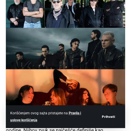
Korišćenjem ovog sajta pristajete na
Pravila i
Bohemija – nove rok tendencije
Prihvati
uslove korišćenja
Bohemija
je muzička grupa iz Niša, osnovana 2014.
godine. Njihov zvuk se najčešće definiše kao