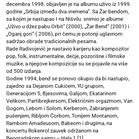
decembra 1998. objavljen je na albumu uživo iz 1999.
godine „Srbija između dva vremena“. Sa Žar bendom,
sa kojim je nastupao I na Nišvilu snimio je albume
„Uživo u džez pabu Orbit“ (2000), „Žar Bend“ (2001) i
„Oganj gori“ ( 2006), pri čemu je potonji uglavnom
sadržao obrade tradicionalnih pesama.
Rade Radivojević je nastavio karijeru kao kompozitor
pop, folk, instrumentalne, dečje, pozorišne i filmske
muzike, a njegove kompozicije su se pojavile na više
od 500 izdanja.
Godine 1994, bend se ponovo okupio da bi nastupio,
zajedno sa Dejanom Cukićem, YU grupom,
Generacijom 5, Bjesovima, Galijom, Ekatarinom
Velikom, Partibrejkersom, Električnim orgazmom, Van
Gogom, Lebom i Solom, Kerberom, Zabranjenim
pušenjem, Ribljom Čorbom, Tonijem Montanom,
Rambom Amadeusom, Babeom i drugima, na
koncertu Rokenrol zauvek održanom na
Beogradskom sajmu – Hala 1.[1]