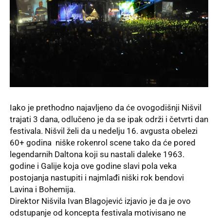
Iako je prethodno najavljeno da će ovogodišnji Nišvil
trajati 3 dana, odlučeno je da se ipak održi i četvrti dan
festivala. Nišvil želi da u nedelju 16. avgusta obelezi
60+ godina niške rokenrol scene tako da će pored
legendarnih Daltona koji su nastali daleke 1963.
godine i Galije koja ove godine slavi pola veka
postojanja nastupiti i najmlađi niški rok bendovi
Lavina i Bohemija.
Direktor Nišvila Ivan Blagojević izjavio je da je ovo
odstupanje od koncepta festivala motivisano ne