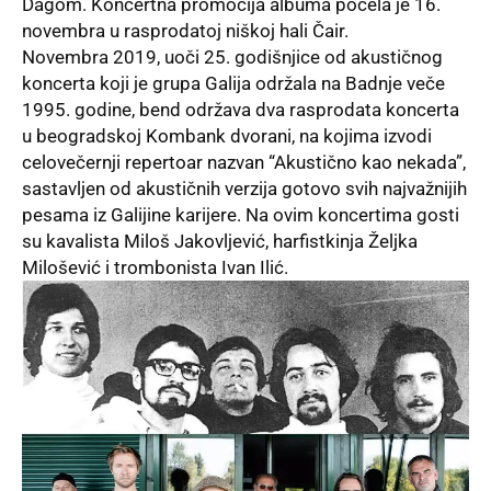
Dagom. Koncertna promocija albuma počela je 16.
novembra u rasprodatoj niškoj hali Čair.
Novembra 2019, uoči 25. godišnjice od akustičnog
koncerta koji je grupa Galija održala na Badnje veče
1995. godine, bend održava dva rasprodata koncerta
u beogradskoj Kombank dvorani, na kojima izvodi
celovečernji repertoar nazvan “Akustično kao nekada”,
sastavljen od akustičnih verzija gotovo svih najvažnijih
pesama iz Galijine karijere. Na ovim koncertima gosti
su kavalista Miloš Jakovljević, harfistkinja Željka
Milošević i trombonista Ivan Ilić.