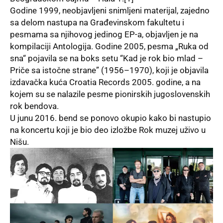
Godine 1999, neobjavljeni snimljeni materijal, zajedno
sa delom nastupa na Građevinskom fakultetu i
pesmama sa njihovog jedinog EP-a, objavljen je na
kompilaciji Antologija. Godine 2005, pesma „Ruka od
sna“ pojavila se na boks setu “Kad je rok bio mlad –
Priče sa istočne strane” (1956–1970), koji je objavila
izdavačka kuća Croatia Records 2005. godine, a na
kojem su se nalazile pesme pionirskih jugoslovenskih
rok bendova.
U junu 2016. bend se ponovo okupio kako bi nastupio
na koncertu koji je bio deo izložbe Rok muzej uživo u
Nišu.