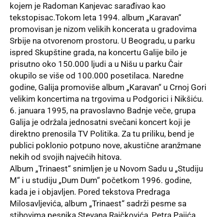
kojem je Radoman Kanjevac sarađivao kao
tekstopisac.Tokom leta 1994. album „Karavan“
promovisan je nizom velikih koncerata u gradovima
Srbije na otvorenom prostoru. U Beogradu, u parku
ispred Skupštine grada, na koncertu Galije bilo je
prisutno oko 150.000 ljudi a u Nišu u parku Čair
okupilo se više od 100.000 posetilaca. Naredne
godine, Galija promoviše album „Karavan“ u Crnoj Gori
velikim koncertima na trgovima u Podgorici i Nikšiću.
6. januara 1995, na pravoslavno Badnje veče, grupa
Galija je održala jednosatni svečani koncert koji je
direktno prenosila TV Politika. Za tu priliku, bend je
publici poklonio potpuno nove, akustične aranžmane
nekih od svojih najvećih hitova.
Album „Trinaest“ snimljen je u Novom Sadu u „Studiju
M“ i u studiju „Dum Dum“ početkom 1996. godine,
kada je i objavljen. Pored tekstova Predraga
Milosavljevića, album „Trinaest“ sadrži pesme sa
stihovima pesnika Stevana Raičkovića, Petra Pajića,