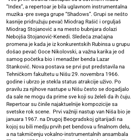
“Index”, a repertoar je bila uglavnom instrumentalna
muzika -pre svega grupe “Shadows”. Grupi se nešto
kasnije pridružuju pevač Miodrag Rašić i orguljaš
Miodrag Stojanović a na mesto bubnjara dolazi
Nebojša Stojanović-Kenedi. Sledeća značajna
promena je kada je iz konkurentskih Rubinsa u grupu
došao pevač Goce Nikolovski, a važna karika je od
samog početka bio i menadžer benda Lazar
Stanković. Nova postava se prvi put predstavila na
Tehničkom fakultetu u Nišu 29. novembra 1966.
godine i ubrzo je stekla status atrakcije uživo. Po
pravilu za njihove nastupe u Nišu često se dogadjalo
da sale ne mogu da prime sve koji su želeli da ih čuju.
Repertoar su činile najaktuelnije kompozicije sa
svetske rok scene. Prvi važniji nastup van Niša bio je
januara 1967. na Drugoj Beogradskoj gitarijadi na
kojoj su bili medju prvih pet bendova u finalnom delu,
a na takmičenju vokalno-instrumentalnih ansambala