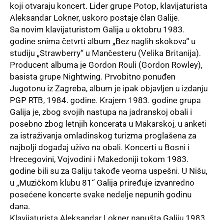
koji otvaraju koncert. Lider grupe Potop, klavijaturista
Aleksandar Lokner, uskoro postaje član Galije.
Sa novim klavijaturistom Galija u oktobru 1983.
godine snima četvrti album „Bez naglih skokova“ u
studiju „Strawberry“ u Mančesteru (Velika Britanija).
Producent albuma je Gordon Rouli (Gordon Rowley),
basista grupe Nightwing. Prvobitno ponuđen
Jugotonu iz Zagreba, album je ipak objavljen u izdanju
PGP RTB, 1984. godine. Krajem 1983. godine grupa
Galija je, zbog svojih nastupa na jadranskoj obali i
posebno zbog letnjih koncerata u Makarskoj, u anketi
za istraživanja omladinskog turizma proglašena za
najbolji događaj uživo na obali. Koncerti u Bosni i
Hrecegovini, Vojvodini i Makedoniji tokom 1983.
godine bili su za Galiju takođe veoma uspešni. U Nišu,
u „Muzičkom klubu 81“ Galija priređuje izvanredno
posećene koncerte svake nedelje nepunih godinu
dana.
Klavijaturista Aleksandar Lokner napušta Galiju 1983.