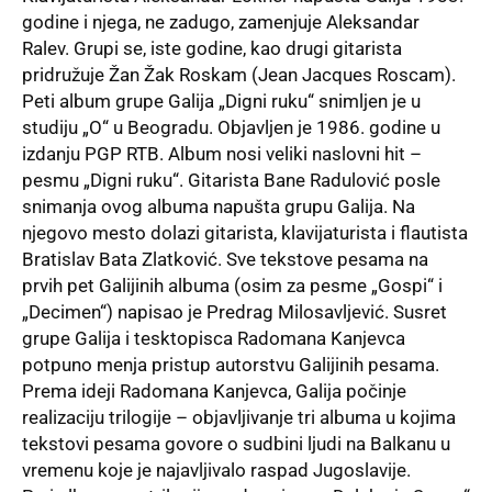
godine i njega, ne zadugo, zamenjuje Aleksandar
Ralev. Grupi se, iste godine, kao drugi gitarista
pridružuje Žan Žak Roskam (Jean Jacques Roscam).
Peti album grupe Galija „Digni ruku“ snimljen je u
studiju „O“ u Beogradu. Objavljen je 1986. godine u
izdanju PGP RTB. Album nosi veliki naslovni hit –
pesmu „Digni ruku“. Gitarista Bane Radulović posle
snimanja ovog albuma napušta grupu Galija. Na
njegovo mesto dolazi gitarista, klavijaturista i flautista
Bratislav Bata Zlatković. Sve tekstove pesama na
prvih pet Galijinih albuma (osim za pesme „Gospi“ i
„Decimen“) napisao je Predrag Milosavljević. Susret
grupe Galija i tesktopisca Radomana Kanjevca
potpuno menja pristup autorstvu Galijinih pesama.
Prema ideji Radomana Kanjevca, Galija počinje
realizaciju trilogije – objavljivanje tri albuma u kojima
tekstovi pesama govore o sudbini ljudi na Balkanu u
vremenu koje je najavljivalo raspad Jugoslavije.