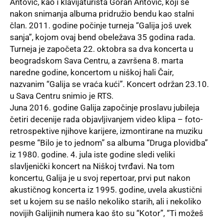
Antović, kao i klavijaturista Goran Antović, koji se
nakon snimanja albuma pridružio bendu kao stalni
član. 2011. godine počinje turneja “Galija još uvek
sanja”, kojom ovaj bend obeležava 35 godina rada.
Turneja je započeta 22. oktobra sa dva koncerta u
beogradskom Sava Centru, a završena 8. marta
naredne godine, koncertom u niškoj hali Čair,
nazvanim “Galija se vraća kući”. Koncert održan 23.10.
u Sava Centru snimio je RTS.
Juna 2016. godine Galija započinje proslavu jubileja
četiri decenije rada objavljivanjem video klipa – foto-
retrospektive njihove karijere, izmontirane na muziku
pesme “Bilo je to jednom” sa albuma “Druga plovidba”
iz 1980. godine. 4. jula iste godine sledi veliki
slavljenički koncert na Niškoj tvrđavi. Na tom
koncertu, Galija je u svoj repertoar, prvi put nakon
akustičnog koncerta iz 1995. godine, uvela akustični
set u kojem su se našlo nekoliko starih, ali i nekoliko
novijih Galijinih numera kao što su “Kotor”, “Ti možeš