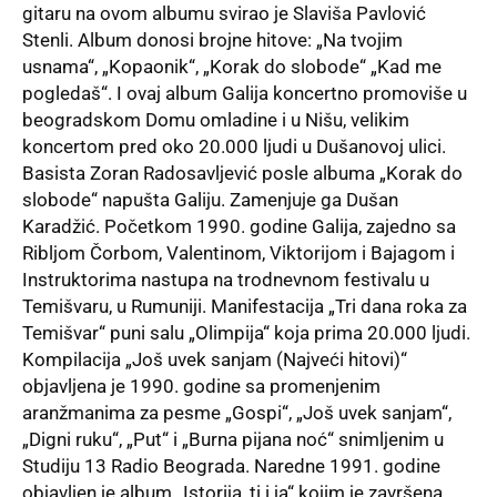
gitaru na ovom albumu svirao je Slaviša Pavlović
Stenli. Album donosi brojne hitove: „Na tvojim
usnama“, „Kopaonik“, „Korak do slobode“ „Kad me
pogledaš“. I ovaj album Galija koncertno promoviše u
beogradskom Domu omladine i u Nišu, velikim
koncertom pred oko 20.000 ljudi u Dušanovoj ulici.
Basista Zoran Radosavljević posle albuma „Korak do
slobode“ napušta Galiju. Zamenjuje ga Dušan
Karadžić. Početkom 1990. godine Galija, zajedno sa
Ribljom Čorbom, Valentinom, Viktorijom i Bajagom i
Instruktorima nastupa na trodnevnom festivalu u
Temišvaru, u Rumuniji. Manifestacija „Tri dana roka za
Temišvar“ puni salu „Olimpija“ koja prima 20.000 ljudi.
Kompilacija „Još uvek sanjam (Najveći hitovi)“
objavljena je 1990. godine sa promenjenim
aranžmanima za pesme „Gospi“, „Još uvek sanjam“,
„Digni ruku“, „Put“ i „Burna pijana noć“ snimljenim u
Studiju 13 Radio Beograda. Naredne 1991. godine
objavljen je album „Istorija, ti i ja“ kojim je završena