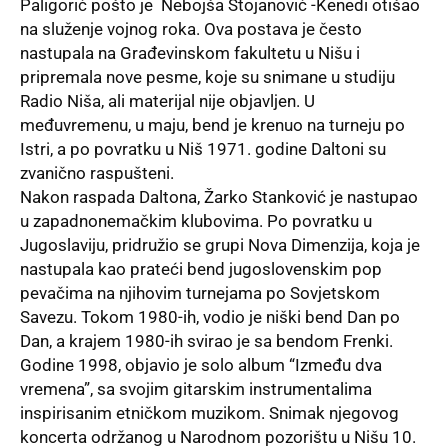
Paligorić pošto je Nebojša Stojanović -Kenedi otišao
na služenje vojnog roka. Ova postava je često
nastupala na Građevinskom fakultetu u Nišu i
pripremala nove pesme, koje su snimane u studiju
Radio Niša, ali materijal nije objavljen. U
međuvremenu, u maju, bend je krenuo na turneju po
Istri, a po povratku u Niš 1971. godine Daltoni su
zvanično raspušteni.
Nakon raspada Daltona, Žarko Stanković je nastupao
u zapadnonemačkim klubovima. Po povratku u
Jugoslaviju, pridružio se grupi Nova Dimenzija, koja je
nastupala kao prateći bend jugoslovenskim pop
pevačima na njihovim turnejama po Sovjetskom
Savezu. Tokom 1980-ih, vodio je niški bend Dan po
Dan, a krajem 1980-ih svirao je sa bendom Frenki.
Godine 1998, objavio je solo album “Između dva
vremena”, sa svojim gitarskim instrumentalima
inspirisanim etničkom muzikom. Snimak njegovog
koncerta održanog u Narodnom pozorištu u Nišu 10.