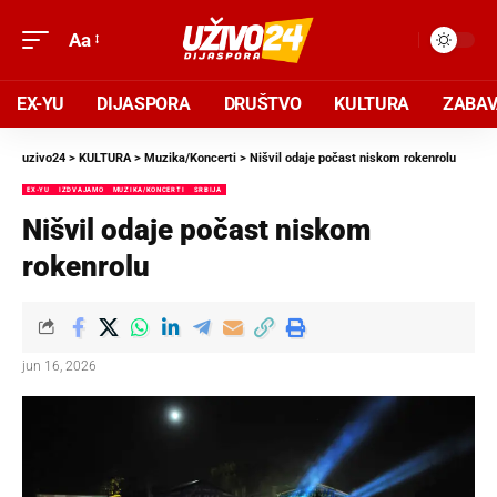
Aa
EX-YU
DIJASPORA
DRUŠTVO
KULTURA
ZABA
uzivo24
>
KULTURA
>
Muzika/Koncerti
>
Nišvil odaje počast niskom rokenrolu
EX-YU
IZDVAJAMO
MUZIKA/KONCERTI
SRBIJA
Nišvil odaje počast niskom
rokenrolu
jun 16, 2026