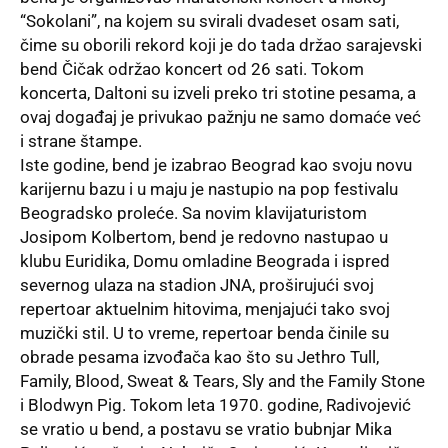
“Sokolani”, na kojem su svirali dvadeset osam sati,
čime su oborili rekord koji je do tada držao sarajevski
bend Čičak održao koncert od 26 sati. Tokom
koncerta, Daltoni su izveli preko tri stotine pesama, a
ovaj događaj je privukao pažnju ne samo domaće već
i strane štampe.
Iste godine, bend je izabrao Beograd kao svoju novu
karijernu bazu i u maju je nastupio na pop festivalu
Beogradsko proleće. Sa novim klavijaturistom
Josipom Kolbertom, bend je redovno nastupao u
klubu Euridika, Domu omladine Beograda i ispred
severnog ulaza na stadion JNA, proširujući svoj
repertoar aktuelnim hitovima, menjajući tako svoj
muzički stil. U to vreme, repertoar benda činile su
obrade pesama izvođača kao što su Jethro Tull,
Family, Blood, Sweat & Tears, Sly and the Family Stone
i Blodwyn Pig. Tokom leta 1970. godine, Radivojević
se vratio u bend, a postavu se vratio bubnjar Mika