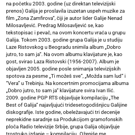
na početku 2003. godine (uz direktan televizijski
prenos) Galija je proslavila izuzetan uspeh muzike za
film „Zona Zamfirova“, čiji je autor lider Galije Nenad
Milosavljević. Predrag Milosavljević se, kao
tekstopisac i pevač, na ovom koncertu vraća u grupu
Galija. Tokom 2003. godine grupa Galija je u studiju
Laze Ristovskog u Beogradu snimila album „Dobro
jutro, to sam ja“. Na ovom albumu klavijature je, kao
gost, svirao Laza Ristovski (1956-2007). Album je
objavljen 2005. godine posle snimanja televizijskih
spotova za pesme „Ti možeš sve“, „Možda sam lud“ i
“Vera” u Trebinju. Na koncertnim promocijama albuma
„Dobro jutro, to sam ja“ klavijature svira Ivan Ilić.
2009. godine PGP RTS objavljuje kompilaciju „The
Best of Galija“ najavljujući tridesetogodišnjicu Galijine
diskografije. Iste godine, obeležavajući tri decenije
neprekidne saradnje sa Produkcijom gramofonskih
ploča Radio televizije Srbije, grupa Galija objavljuje
trostruko izdanje – kompilaciju „Oženiše me