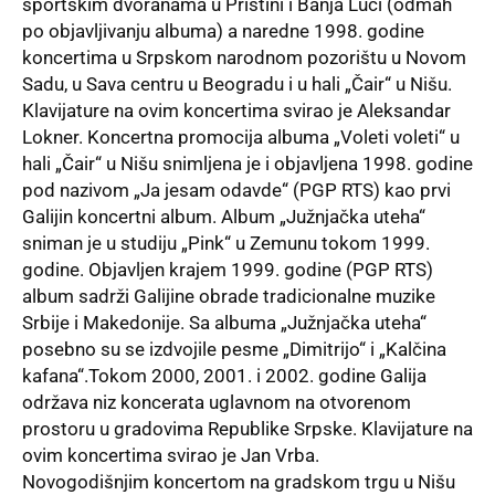
sportskim dvoranama u Prištini i Banja Luci (odmah
po objavljivanju albuma) a naredne 1998. godine
koncertima u Srpskom narodnom pozorištu u Novom
Sadu, u Sava centru u Beogradu i u hali „Čair“ u Nišu.
Klavijature na ovim koncertima svirao je Aleksandar
Lokner. Koncertna promocija albuma „Voleti voleti“ u
hali „Čair“ u Nišu snimljena je i objavljena 1998. godine
pod nazivom „Ja jesam odavde“ (PGP RTS) kao prvi
Galijin koncertni album. Album „Južnjačka uteha“
sniman je u studiju „Pink“ u Zemunu tokom 1999.
godine. Objavljen krajem 1999. godine (PGP RTS)
album sadrži Galijine obrade tradicionalne muzike
Srbije i Makedonije. Sa albuma „Južnjačka uteha“
posebno su se izdvojile pesme „Dimitrijo“ i „Kalčina
kafana“.Tokom 2000, 2001. i 2002. godine Galija
održava niz koncerata uglavnom na otvorenom
prostoru u gradovima Republike Srpske. Klavijature na
ovim koncertima svirao je Jan Vrba.
Novogodišnjim koncertom na gradskom trgu u Nišu