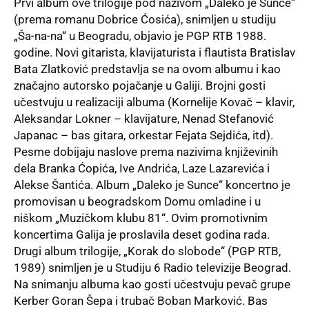
Prvi album ove trilogije pod nazivom „Daleko je Sunce“
(prema romanu Dobrice Ćosića), snimljen u studiju
„Ša-na-na“ u Beogradu, objavio je PGP RTB 1988.
godine. Novi gitarista, klavijaturista i flautista Bratislav
Bata Zlatković predstavlja se na ovom albumu i kao
značajno autorsko pojačanje u Galiji. Brojni gosti
učestvuju u realizaciji albuma (Kornelije Kovač – klavir,
Aleksandar Lokner – klavijature, Nenad Stefanović
Japanac – bas gitara, orkestar Fejata Sejdića, itd).
Pesme dobijaju naslove prema nazivima književinih
dela Branka Ćopića, Ive Andrića, Laze Lazarevića i
Alekse Šantića. Album „Daleko je Sunce“ koncertno je
promovisan u beogradskom Domu omladine i u
niškom „Muzičkom klubu 81“. Ovim promotivnim
koncertima Galija je proslavila deset godina rada.
Drugi album trilogije, „Korak do slobode“ (PGP RTB,
1989) snimljen je u Studiju 6 Radio televizije Beograd.
Na snimanju albuma kao gosti učestvuju pevač grupe
Kerber Goran Šepa i trubač Boban Marković. Bas