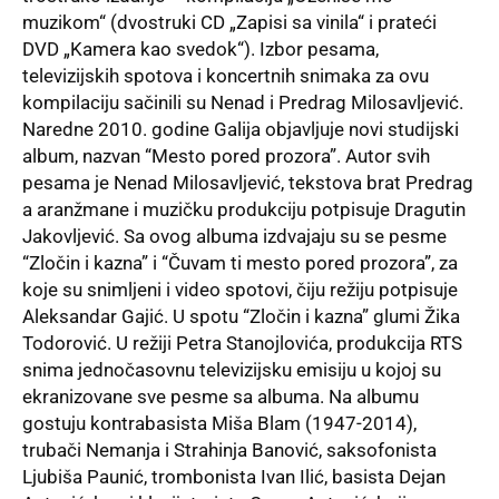
muzikom“ (dvostruki CD „Zapisi sa vinila“ i prateći
DVD „Kamera kao svedok“). Izbor pesama,
televizijskih spotova i koncertnih snimaka za ovu
kompilaciju sačinili su Nenad i Predrag Milosavljević.
Naredne 2010. godine Galija objavljuje novi studijski
album, nazvan “Mesto pored prozora”. Autor svih
pesama je Nenad Milosavljević, tekstova brat Predrag
a aranžmane i muzičku produkciju potpisuje Dragutin
Jakovljević. Sa ovog albuma izdvajaju su se pesme
“Zločin i kazna” i “Čuvam ti mesto pored prozora”, za
koje su snimljeni i video spotovi, čiju režiju potpisuje
Aleksandar Gajić. U spotu “Zločin i kazna” glumi Žika
Todorović. U režiji Petra Stanojlovića, produkcija RTS
snima jednočasovnu televizijsku emisiju u kojoj su
ekranizovane sve pesme sa albuma. Na albumu
gostuju kontrabasista Miša Blam (1947-2014),
trubači Nemanja i Strahinja Banović, saksofonista
Ljubiša Paunić, trombonista Ivan Ilić, basista Dejan