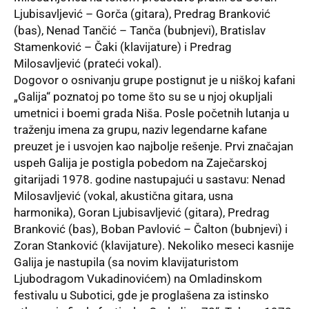
Ljubisavljević – Gorča (gitara), Predrag Branković
(bas), Nenad Tančić – Tanča (bubnjevi), Bratislav
Stamenković – Čaki (klavijature) i Predrag
Milosavljević (prateći vokal).
Dogovor o osnivanju grupe postignut je u niškoj kafani
„Galija“ poznatoj po tome što su se u njoj okupljali
umetnici i boemi grada Niša. Posle početnih lutanja u
traženju imena za grupu, naziv legendarne kafane
preuzet je i usvojen kao najbolje rešenje. Prvi značajan
uspeh Galija je postigla pobedom na Zaječarskoj
gitarijadi 1978. godine nastupajući u sastavu: Nenad
Milosavljević (vokal, akustična gitara, usna
harmonika), Goran Ljubisavljević (gitara), Predrag
Branković (bas), Boban Pavlović – Čalton (bubnjevi) i
Zoran Stanković (klavijature). Nekoliko meseci kasnije
Galija je nastupila (sa novim klavijaturistom
Ljubodragom Vukadinovićem) na Omladinskom
festivalu u Subotici, gde je proglašena za istinsko