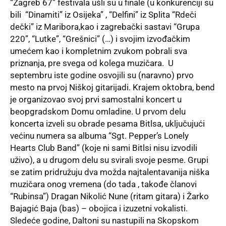
“Zagreb 67” festivala ušli su u finale (u konkurenciji su
bili “Dinamiti” iz Osijeka” , “Delfini” iz Splita “Rdeči
dečki” iz Maribora,kao i zagrebački sastavi “Grupa
220”, “Lutke”, “Grešnici” (…) i svojim izvođačkim
umećem kao i kompletnim zvukom pobrali sva
priznanja, pre svega od kolega muzičara. U
septembru iste godine osvojili su (naravno) prvo
mesto na prvoj Niškoj gitarijadi. Krajem oktobra, bend
je organizovao svoj prvi samostalni koncert u
beopgradskom Domu omladine. U prvom delu
koncerta izveli su obrade pesama Bitlsa, uključujući
većinu numera sa albuma “Sgt. Pepper’s Lonely
Hearts Club Band” (koje ni sami Bitlsi nisu izvodili
uživo), a u drugom delu su svirali svoje pesme. Grupi
se zatim pridružuju dva možda najtalentavanija niška
muzičara onog vremena (do tada , takođe članovi
“Rubinsa”) Dragan Nikolić Nune (ritam gitara) i Žarko
Bajagić Baja (bas) – obojica i izuzetni vokalisti.
Sledeće godine, Daltoni su nastupili na Skopskom