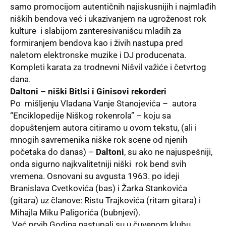
samo promocijom autentičnih najiskusnijih i najmlađih
niških bendova već i ukazivanjem na ugroženost rok
kulture i slabijom zanteresivanišcu mladih za
formiranjem bendova kao i živih nastupa pred
naletom elektronske muzike i DJ producenata.
Kompleti karata za trodnevni Nišvil važiće i četvrtog
dana.
Daltoni – niški Bitlsi i Ginisovi rekorderi
Po mišljenju Vladana Vanje Stanojevića – autora
“Enciklopedije Niškog rokenrola” – koju sa
dopuštenjem autora citiramo u ovom tekstu, (ali i
mnogih savremenika niške rok scene od njenih
početaka do danas) –
Daltoni
, su ako ne najuspešniji,
onda sigurno najkvalitetniji niški rok bend svih
vremena. Osnovani su avgusta 1963. po ideji
Branislava Cvetkovića (bas) i Žarka Stankovića
(gitara) uz članove: Ristu Trajkovića (ritam gitara) i
Mihajla Miku Paligorića (bubnjevi).
Već prvih Godina nastupali su u čuvenom klubu