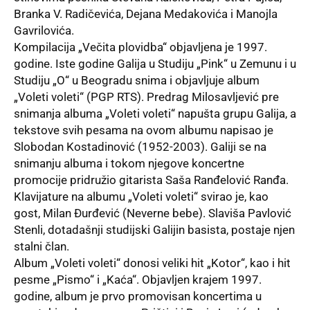
Branka V. Radičevića, Dejana Medakovića i Manojla
Gavrilovića.
Kompilacija „Večita plovidba“ objavljena je 1997.
godine. Iste godine Galija u Studiju „Pink“ u Zemunu i u
Studiju „O“ u Beogradu snima i objavljuje album
„Voleti voleti“ (PGP RTS). Predrag Milosavljević pre
snimanja albuma „Voleti voleti“ napušta grupu Galija, a
tekstove svih pesama na ovom albumu napisao je
Slobodan Kostadinović (1952-2003). Galiji se na
snimanju albuma i tokom njegove koncertne
promocije pridružio gitarista Saša Ranđelović Ranđa.
Klavijature na albumu „Voleti voleti“ svirao je, kao
gost, Milan Đurđević (Neverne bebe). Slaviša Pavlović
Stenli, dotadašnji studijski Galijin basista, postaje njen
stalni član.
Album „Voleti voleti“ donosi veliki hit „Kotor“, kao i hit
pesme „Pismo“ i „Kaća“. Objavljen krajem 1997.
godine, album je prvo promovisan koncertima u