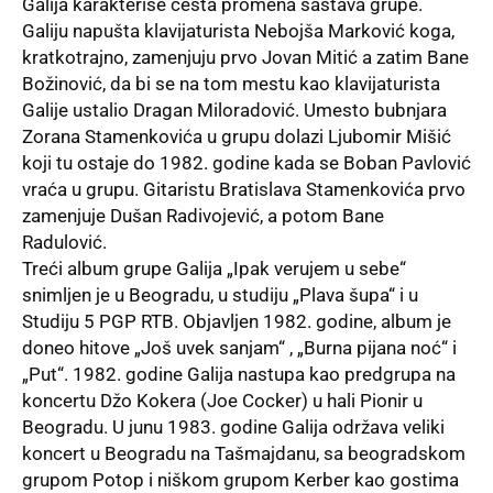
Galija karakteriše česta promena sastava grupe.
Galiju napušta klavijaturista Nebojša Marković koga,
kratkotrajno, zamenjuju prvo Jovan Mitić a zatim Bane
Božinović, da bi se na tom mestu kao klavijaturista
Galije ustalio Dragan Miloradović. Umesto bubnjara
Zorana Stamenkovića u grupu dolazi Ljubomir Mišić
koji tu ostaje do 1982. godine kada se Boban Pavlović
vraća u grupu. Gitaristu Bratislava Stamenkovića prvo
zamenjuje Dušan Radivojević, a potom Bane
Radulović.
Treći album grupe Galija „Ipak verujem u sebe“
snimljen je u Beogradu, u studiju „Plava šupa“ i u
Studiju 5 PGP RTB. Objavljen 1982. godine, album je
doneo hitove „Još uvek sanjam“ , „Burna pijana noć“ i
„Put“. 1982. godine Galija nastupa kao predgrupa na
koncertu Džo Kokera (Joe Cocker) u hali Pionir u
Beogradu. U junu 1983. godine Galija održava veliki
koncert u Beogradu na Tašmajdanu, sa beogradskom
grupom Potop i niškom grupom Kerber kao gostima