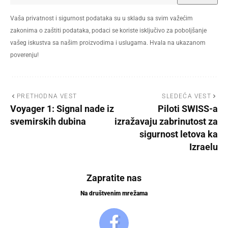
Vaša privatnost i sigurnost podataka su u skladu sa svim važećim
zakonima o zaštiti podataka, podaci se koriste isključivo za poboljšanje
vašeg iskustva sa našim proizvodima i uslugama. Hvala na ukazanom
poverenju!
PRETHODNA VEST
SLEDEĆA VEST
Voyager 1: Signal nade iz
Piloti SWISS-a
svemirskih dubina
izražavaju zabrinutost za
sigurnost letova ka
Izraelu
Zapratite nas
Na društvenim mrežama