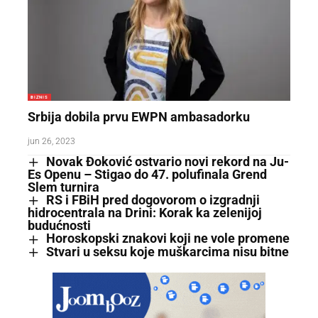
BIZNIS
Srbija dobila prvu EWPN ambasadorku
jun 26, 2023
Novak Đoković ostvario novi rekord na Ju-
Es Openu – Stigao do 47. polufinala Grend
Slem turnira
RS i FBiH pred dogovorom o izgradnji
hidrocentrala na Drini: Korak ka zelenijoj
budućnosti
Horoskopski znakovi koji ne vole promene
Stvari u seksu koje muškarcima nisu bitne