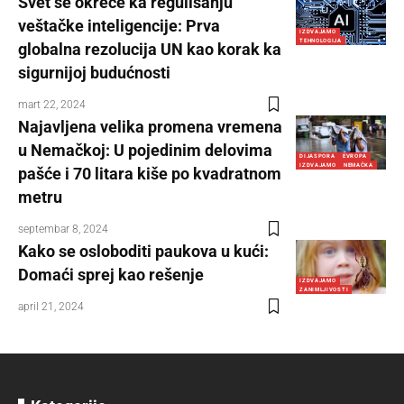
Svet se okreće ka regulisanju
veštačke inteligencije: Prva
IZDVAJAMO
TEHNOLOGIJA
globalna rezolucija UN kao korak ka
sigurnijoj budućnosti
mart 22, 2024
Najavljena velika promena vremena
u Nemačkoj: U pojedinim delovima
DIJASPORA
EVROPA
IZDVAJAMO
NEMAČKA
pašće i 70 litara kiše po kvadratnom
metru
septembar 8, 2024
Kako se osloboditi paukova u kući:
Domaći sprej kao rešenje
IZDVAJAMO
ZANIMLJIVOSTI
april 21, 2024