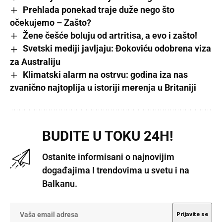
Prehlada ponekad traje duže nego što
očekujemo – Zašto?
Žene češće boluju od artritisa, a evo i zašto!
Svetski mediji javljaju: Ðokoviću odobrena viza
za Australiju
Klimatski alarm na ostrvu: godina iza nas
zvanično najtoplija u istoriji merenja u Britaniji
BUDITE U TOKU 24H!
Ostanite informisani o najnovijim
događajima I trendovima u svetu i na
Balkanu.