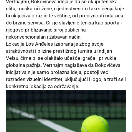
Verthajmu, Đokovićeva ideja je da se okupi teniska
elita, muškarci i žene, u jedinstvenom takmičenju koje
bi uključivalo različite veštine, od preciznosti udaraca
do brzine servisa. Cilj je slavljenje tenisa kao sporta i
njegovo približavanje široj publici na
nekonvencionalan i zabavan način.
Lokacija Los Anđeles izabrana je zbog svoje
atraktivnosti i blizine prestižnog turnira u Indijan
Velsu, čime bi se olakšalo učešće igrača i privukla
globalna pažnja. Verthajm naglašava da Đokovićeva
inicijativa nije samo prolazna ideja; postoji već
razrađen vizuelni identitet, uključujući i logo, a traži se i
konkretna lokacija za održavanje.