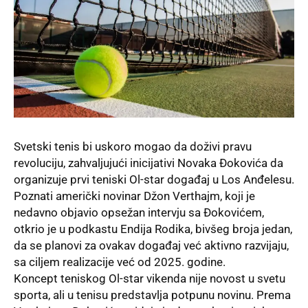
Svetski tenis bi uskoro mogao da doživi pravu
revoluciju, zahvaljujući inicijativi Novaka Đokovića da
organizuje prvi teniski Ol-star događaj u Los Anđelesu.
Poznati američki novinar Džon Verthajm, koji je
nedavno objavio opsežan intervju sa Đokovićem,
otkrio je u podkastu Endija Rodika, bivšeg broja jedan,
da se planovi za ovakav događaj već aktivno razvijaju,
sa ciljem realizacije već od 2025. godine.
Koncept teniskog Ol-star vikenda nije novost u svetu
sporta, ali u tenisu predstavlja potpunu novinu. Prema