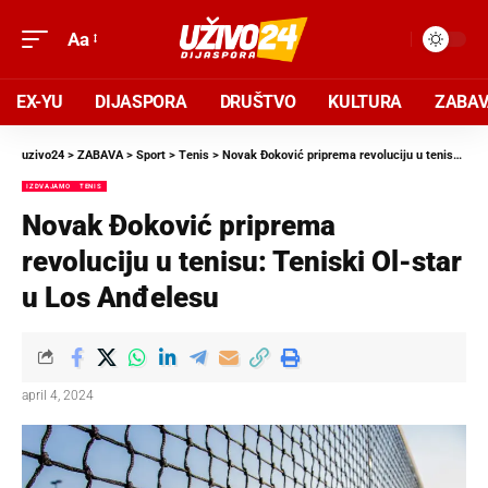
Aa
EX-YU
DIJASPORA
DRUŠTVO
KULTURA
ZABA
uzivo24
>
ZABAVA
>
Sport
>
Tenis
>
Novak Đoković priprema revoluciju u tenisu: Teniski Ol-star u Los Anđelesu
IZDVAJAMO
TENIS
Novak Đoković priprema
revoluciju u tenisu: Teniski Ol-star
u Los Anđelesu
april 4, 2024