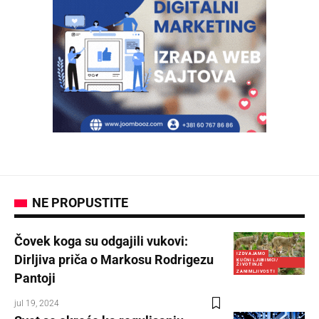
NE PROPUSTITE
Čovek koga su odgajili vukovi:
IZDVAJAMO
Dirljiva priča o Markosu Rodrigezu
KUĆNI LJUBIMCI/
ŽIVOTINJE
ZANIMLJIVOSTI
Pantoji
jul 19, 2024