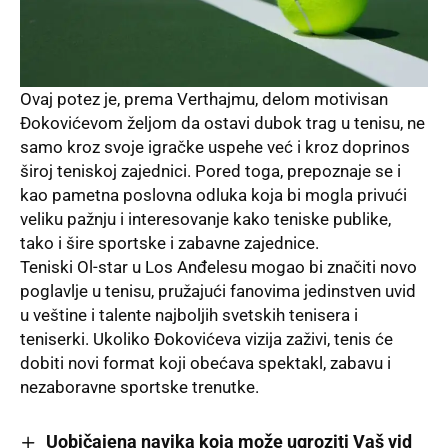
Ovaj potez je, prema Verthajmu, delom motivisan
Đokovićevom željom da ostavi dubok trag u tenisu, ne
samo kroz svoje igračke uspehe već i kroz doprinos
široj teniskoj zajednici. Pored toga, prepoznaje se i
kao pametna poslovna odluka koja bi mogla privući
veliku pažnju i interesovanje kako teniske publike,
tako i šire sportske i zabavne zajednice.
Teniski Ol-star u Los Anđelesu mogao bi značiti novo
poglavlje u tenisu, pružajući fanovima jedinstven uvid
u veštine i talente najboljih svetskih tenisera i
teniserki. Ukoliko Đokovićeva vizija zaživi, tenis će
dobiti novi format koji obećava spektakl, zabavu i
nezaboravne sportske trenutke.
Uobičajena navika koja može ugroziti Vaš vid