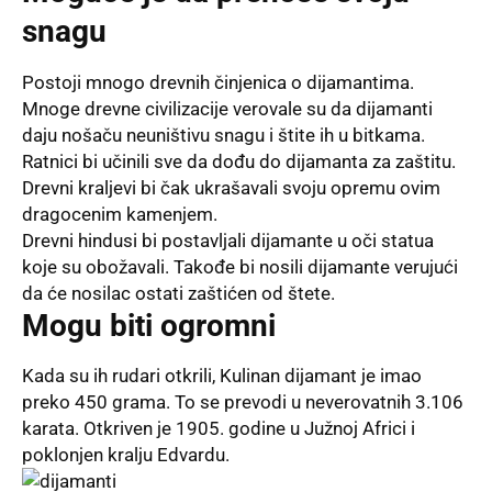
snagu
Postoji mnogo drevnih činjenica o dijamantima.
Mnoge drevne civilizacije verovale su da dijamanti
daju nošaču neuništivu snagu i štite ih u bitkama.
Ratnici bi učinili sve da dođu do dijamanta za zaštitu.
Drevni kraljevi bi čak ukrašavali svoju opremu ovim
dragocenim kamenjem.
Drevni hindusi bi postavljali dijamante u oči statua
koje su obožavali. Takođe bi nosili dijamante verujući
da će nosilac ostati zaštićen od štete.
Mogu biti ogromni
Kada su ih rudari otkrili, Kulinan dijamant je imao
preko 450 grama. To se prevodi u neverovatnih 3.106
karata. Otkriven je 1905. godine u Južnoj Africi i
poklonjen kralju Edvardu.