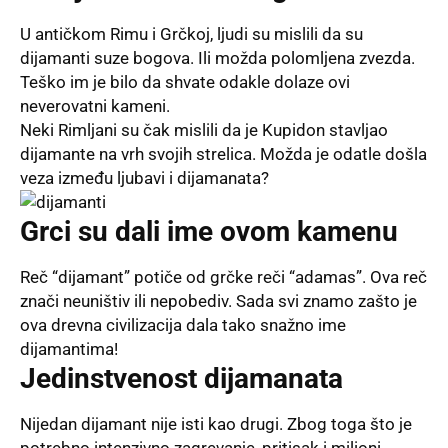
U antičkom Rimu i Grčkoj, ljudi su mislili da su
dijamanti suze bogova. Ili možda polomljena zvezda.
Teško im je bilo da shvate odakle dolaze ovi
neverovatni kameni.
Neki Rimljani su čak mislili da je Kupidon stavljao
dijamante na vrh svojih strelica. Možda je odatle došla
veza između ljubavi i dijamanata?
Grci su dali ime ovom kamenu
Reč “dijamant” potiče od grčke reči “adamas”. Ova reč
znači neuništiv ili nepobediv. Sada svi znamo zašto je
ova drevna civilizacija dala tako snažno ime
dijamantima!
Jedinstvenost dijamanata
Nijedan dijamant nije isti kao drugi. Zbog toga što je