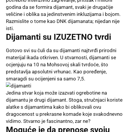
potrebno intenzivno zagrevanje, pritisak i milioni
godina da se formira dijamant, svaki je drugačije
veličine i oblika sa jedinstvenim inkluzijama i bojom.
Razmislite o tome kao DNK dijamanata; nijedan nije
isti.
Dijamanti su IZUZETNO tvrdi
Gotovo svi su čuli da su dijamanti najtvrđi prirodni
materijal ikada otkriven. U stvarnosti, dijamanti se
ocjenjuju na 10 na Mohsovoj skali tvrdoće, što
predstavlja apsolutni vrhunac. Kao poređenje,
smaragdi su ocijenjeni sa samo 7,5.
Jedina stvar koja može izazvati ogrebotine na
dijamantu je drugi dijamant. Stoga, stručnjaci koriste
alatke s dijamantima kako bi oblikovali ovu
dragocenost u prekrasne komade koje svakodnevno
vidimo. Stvarno je fascinantno, zar ne?
Moguće je da prenose svoju