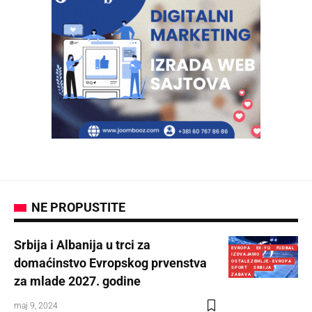
NE PROPUSTITE
Srbija i Albanija u trci za
EVROPA
EX-YU
FUDBAL
IZDVAJAMO
domaćinstvo Evropskog prvenstva
OSTALE ZEMLJE - EVROPA
SPORT
SRBIJA
ZABAVA
za mlade 2027. godine
maj 9, 2024