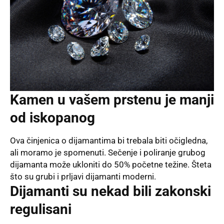
Kamen u vašem prstenu je manji
od iskopanog
Ova činjenica o dijamantima bi trebala biti očigledna,
ali moramo je spomenuti. Sečenje i poliranje grubog
dijamanta može ukloniti do 50% početne težine. Šteta
što su grubi i prljavi dijamanti moderni.
Dijamanti su nekad bili zakonski
regulisani