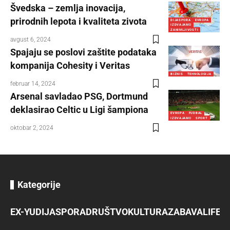
Švedska – zemlja inovacija,
prirodnih lepota i kvaliteta zivota
DIJASPORA
EVROPA
IZDVAJAMO
ZANIMLJIVOSTI
avgust 6, 2024
Spajaju se poslovi zaštite podataka
kompanija Cohesity i Veritas
BIZNIS
TEHNOLOGIJA
februar 14, 2024
Arsenal savladao PSG, Dortmund
deklasirao Celtic u Ligi šampiona
EVROPA
FUDBAL
IZDVAJAMO
SPORT
oktobar 2, 2024
Kategorije
EX-YU
DIJASPORA
DRUŠTVO
KULTURA
ZABAVA
LIFES