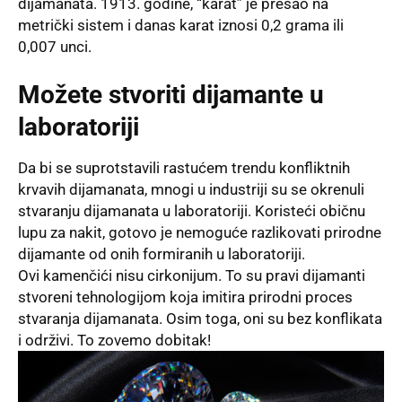
dijamanata. 1913. godine, “karat” je prešao na
metrički sistem i danas karat iznosi 0,2 grama ili
0,007 unci.
Možete stvoriti dijamante u
laboratoriji
Da bi se suprotstavili rastućem trendu konfliktnih
krvavih dijamanata, mnogi u industriji su se okrenuli
stvaranju dijamanata u laboratoriji. Koristeći običnu
lupu za nakit, gotovo je nemoguće razlikovati prirodne
dijamante od onih formiranih u laboratoriji.
Ovi kamenčići nisu cirkonijum. To su pravi dijamanti
stvoreni tehnologijom koja imitira prirodni proces
stvaranja dijamanata. Osim toga, oni su bez konflikata
i održivi. To zovemo dobitak!