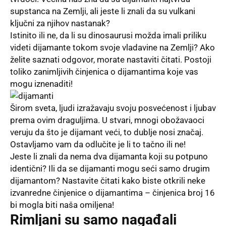
supstanca na Zemlji, ali jeste li znali da su vulkani
ključni za njihov nastanak?
Istinito ili ne, da li su dinosaurusi možda imali priliku
videti dijamante tokom svoje vladavine na Zemlji? Ako
želite saznati odgovor, morate nastaviti čitati. Postoji
toliko zanimljivih činjenica o dijamantima koje vas
mogu iznenaditi!
Širom sveta, ljudi izražavaju svoju posvećenost i ljubav
prema ovim draguljima. U stvari, mnogi obožavaoci
veruju da što je dijamant veći, to dublje nosi značaj.
Ostavljamo vam da odlučite je li to tačno ili ne!
Jeste li znali da nema dva dijamanta koji su potpuno
identični? Ili da se dijamanti mogu seći samo drugim
dijamantom? Nastavite čitati kako biste otkrili neke
izvanredne činjenice o dijamantima – činjenica broj 16
bi mogla biti naša omiljena!
Rimljani su samo nagađali