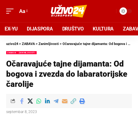
Aa
EX-YU
DIJASPORA
DRUŠTVO
KULTURA
ZABA
uzivo24
>
ZABAVA
>
Zanimljivosti
>
Očaravajuće tajne dijamanta: Od bogova i zvezda do labaratorijske čarolije
ZABAVA
ZANIMLJIVOSTI
Očaravajuće tajne dijamanta: Od
bogova i zvezda do labaratorijske
čarolije
septembar 8, 2023