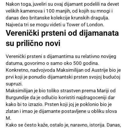
Nakon toga, juveliri su ovaj dijamant podelili na devet
velikih kamenova i 100 manjih, od kojih su mnogi i
danas deo britanske kolekcije krunskih dragulja.
Najveća tri se mogu videti u Tower of London.
Verenički prsteni od dijamanata
su prilično novi
Verenički prsteni s dijamantima su relativno novijeg
datuma, govorimo o samo oko 500 godina.
Konkretno, nadvojvoda Maksimilijan od Austrije bio je
prvi koji je ponudio dijamantski prsten svojoj budućoj
supruzi.
Maksimilijan je bio toliko strastven prema Mariji od
Burgundije da je odlučio koristiti najdragoceniji dar
kako bi to izrazio. Prsten koji joj je poklonio bio je
zlatan i imao je dijamante postavljene u obliku slova
M.
Kako se često kaže, ostalo je, naravno, istorija. Danas,