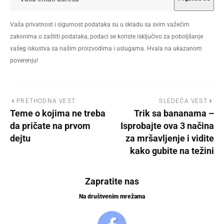
Vaša privatnost i sigurnost podataka su u skladu sa svim važećim
zakonima o zaštiti podataka, podaci se koriste isključivo za poboljšanje
vašeg iskustva sa našim proizvodima i uslugama. Hvala na ukazanom
poverenju!
PRETHODNA VEST
SLEDEĆA VEST
Teme o kojima ne treba
Trik sa bananama –
da pričate na prvom
Isprobajte ova 3 načina
dejtu
za mršavljenje i vidite
kako gubite na težini
Zapratite nas
Na društvenim mrežama