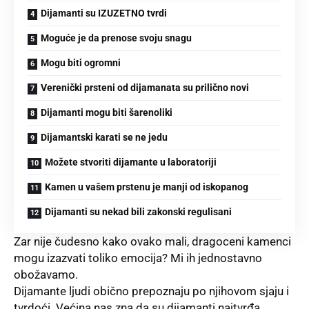
Dijamanti su IZUZETNO tvrdi
Moguće je da prenose svoju snagu
Mogu biti ogromni
Verenički prsteni od dijamanata su prilično novi
Dijamanti mogu biti šarenoliki
Dijamantski karati se ne jedu
Možete stvoriti dijamante u laboratoriji
Kamen u vašem prstenu je manji od iskopanog
Dijamanti su nekad bili zakonski regulisani
Zar nije čudesno kako ovako mali, dragoceni kamenci
mogu izazvati toliko emocija? Mi ih jednostavno
obožavamo.
Dijamante ljudi obično prepoznaju po njihovom sjaju i
tvrdoći. Većina nas zna da su dijamanti najtvrđa