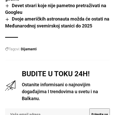
Devet stvari koje nije pametno pretraživati na
Googleu
Dvoje američkih astronauta možda će ostati na
Međunarodnoj svemirskoj stanici do 2025
Tagovi:
Dijamanti
BUDITE U TOKU 24H!
Ostanite informisani o najnovijim
događajima I trendovima u svetu i na
Balkanu.