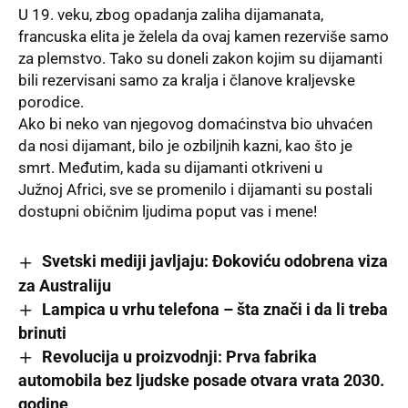
U 19. veku, zbog
opadanja zaliha
dijamanata,
francuska elita je želela da ovaj kamen rezerviše samo
za plemstvo. Tako su doneli zakon kojim su dijamanti
bili rezervisani samo za kralja i članove kraljevske
porodice.
Ako bi neko van njegovog domaćinstva bio uhvaćen
da nosi dijamant, bilo je ozbiljnih kazni, kao što je
smrt. Međutim, kada su dijamanti otkriveni u
Južnoj
Africi
, sve se promenilo i dijamanti su postali
dostupni običnim ljudima poput vas i mene!
Svetski mediji javljaju: Ðokoviću odobrena viza
za Australiju
Lampica u vrhu telefona – šta znači i da li treba
brinuti
Revolucija u proizvodnji: Prva fabrika
automobila bez ljudske posade otvara vrata 2030.
godine