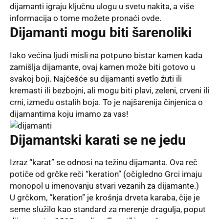
dijamanti igraju ključnu ulogu u svetu nakita, a više
informacija o tome možete pronaći ovde.
Dijamanti mogu biti šarenoliki
Iako većina ljudi misli na potpuno bistar kamen kada
zamišlja dijamante, ovaj kamen može biti gotovo u
svakoj boji. Najčešće su dijamanti svetlo žuti ili
kremasti ili bezbojni, ali mogu biti plavi, zeleni, crveni ili
crni, između ostalih boja. To je najšarenija činjenica o
dijamantima koju imamo za vas!
Dijamantski karati se ne jedu
Izraz “karat” se odnosi na težinu dijamanta. Ova reč
potiče od grčke reči “keration” (očigledno Grci imaju
monopol u imenovanju stvari vezanih za dijamante.)
U grčkom, “keration” je krošnja drveta karaba, čije je
seme služilo kao standard za merenje dragulja, poput