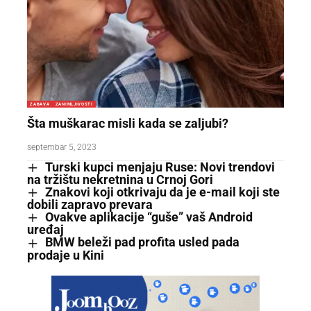
ZABAVA
ZANIMLJIVOSTI
Šta muškarac misli kada se zaljubi?
septembar 5, 2023
Turski kupci menjaju Ruse: Novi trendovi
na tržištu nekretnina u Crnoj Gori
Znakovi koji otkrivaju da je e-mail koji ste
dobili zapravo prevara
Ovakve aplikacije “guše” vaš Android
uređaj
BMW beleži pad profita usled pada
prodaje u Kini