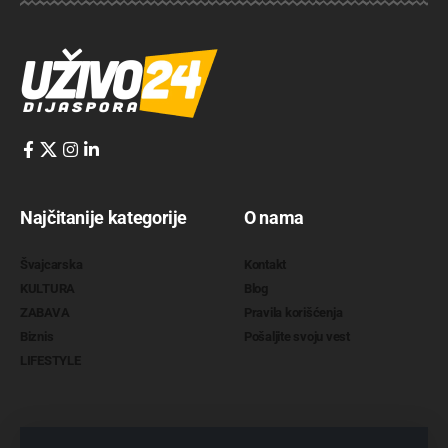
Najčitanije kategorije
O nama
Švajcarska
Kontakt
KULTURA
Blog
ZABAVA
Pravila korišćenja
Biznis
Pošaljite svoju vest
LIFESTYLE