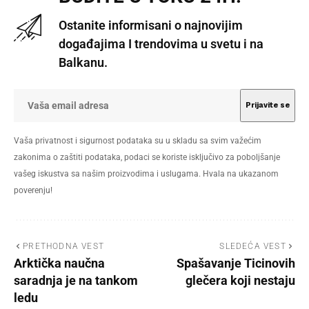
Ostanite informisani o najnovijim
događajima I trendovima u svetu i na
Balkanu.
Vaša privatnost i sigurnost podataka su u skladu sa svim važećim
zakonima o zaštiti podataka, podaci se koriste isključivo za poboljšanje
vašeg iskustva sa našim proizvodima i uslugama. Hvala na ukazanom
poverenju!
PRETHODNA VEST
SLEDEĆA VEST
Arktička naučna
Spašavanje Ticinovih
saradnja je na tankom
glečera koji nestaju
ledu