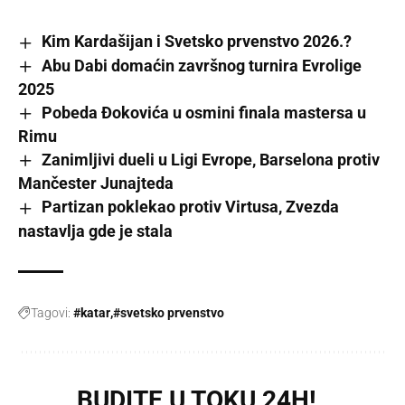
Kim Kardašijan i Svetsko prvenstvo 2026.?
Abu Dabi domaćin završnog turnira Evrolige
2025
Pobeda Đokovića u osmini finala mastersa u
Rimu
Zanimljivi dueli u Ligi Evrope, Barselona protiv
Mančester Junajteda
Partizan poklekao protiv Virtusa, Zvezda
nastavlja gde je stala
Tagovi:
#katar
#svetsko prvenstvo
BUDITE U TOKU 24H!