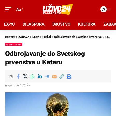
Aa
EX-YU
DIJASPORA
DRUŠTVO
KULTURA
ZABA
uzivo24
>
ZABAVA
>
Sport
>
Fudbal
>
Odbrojavanje do Svetskog prvenstva u Kataru
FUDBAL
SPORT
Odbrojavanje do Svetskog
prvenstva u Kataru
novembar 1, 2022