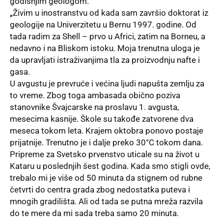
godišnjim geologom.
„Živim u inostranstvu od kada sam završio doktorat iz
geologije na Univerzitetu u Bernu 1997. godine. Od
tada radim za Shell – prvo u Africi, zatim na Borneu, a
nedavno i na Bliskom istoku. Moja trenutna uloga je
da upravljati istraživanjima tla za proizvodnju nafte i
gasa.
U avgustu je prevruće i većina ljudi napušta zemlju za
to vreme. Zbog toga ambasada obično poziva
stanovnike Švajcarske na proslavu 1. avgusta,
mesecima kasnije. Škole su takođe zatvorene dva
meseca tokom leta. Krajem oktobra ponovo postaje
prijatnije. Trenutno je i dalje preko 30°C tokom dana.
Pripreme za Svetsko prvenstvo uticale su na život u
Kataru u poslednjih šest godina. Kada smo stigli ovde,
trebalo mi je više od 50 minuta da stignem od rubne
četvrti do centra grada zbog nedostatka puteva i
mnogih gradilišta. Ali od tada se putna mreža razvila
do te mere da mi sada treba samo 20 minuta.