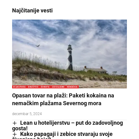
Najčitanije vesti
DIJASPORA
DRUŠTVO
EVROPA
IZDVAJAMO
NEMAČKA
Opasan tovar na plaži: Paketi kokaina na
nemačkim plažama Severnog mora
decembar 5, 2024
Lean u hotelijerstvu – put do zadovoljnog
gosta!
Kako papagaji i zebice stvaraju svoje