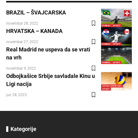
BRAZIL – ŠVAJCARSKA
novembar 28, 2022
FUDBAL
SPORT
HRVATSKA – KANADA
novembar 27, 2022
FUDBAL
SPORT
Real Madrid ne uspeva da se vrati
na vrh
FUDBAL
SPORT
novembar 9, 2022
Odbojkašice Srbije savladale Kinu u
Ligi nacija
OSTALI SPORTOVI
SPORT
jun 28, 2023
Kategorije