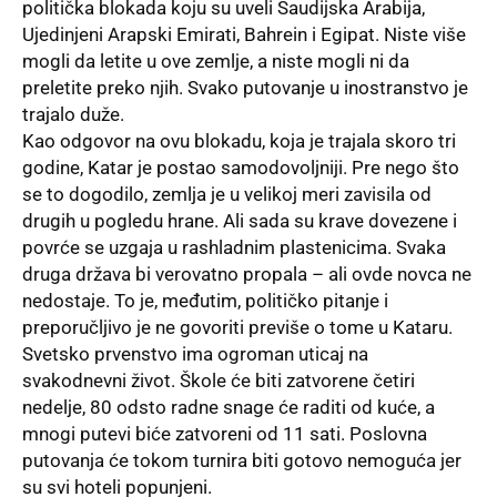
politička blokada koju su uveli Saudijska Arabija,
Ujedinjeni Arapski Emirati, Bahrein i Egipat. Niste više
mogli da letite u ove zemlje, a niste mogli ni da
preletite preko njih. Svako putovanje u inostranstvo je
trajalo duže.
Kao odgovor na ovu blokadu, koja je trajala skoro tri
godine, Katar je postao samodovoljniji. Pre nego što
se to dogodilo, zemlja je u velikoj meri zavisila od
drugih u pogledu hrane. Ali sada su krave dovezene i
povrće se uzgaja u rashladnim plastenicima. Svaka
druga država bi verovatno propala – ali ovde novca ne
nedostaje. To je, međutim, političko pitanje i
preporučljivo je ne govoriti previše o tome u Kataru.
Svetsko prvenstvo
ima ogroman uticaj na
svakodnevni život. Škole će biti zatvorene četiri
nedelje, 80 odsto radne snage će raditi od kuće, a
mnogi putevi biće zatvoreni od 11 sati. Poslovna
putovanja će tokom turnira biti gotovo nemoguća jer
su svi hoteli popunjeni.