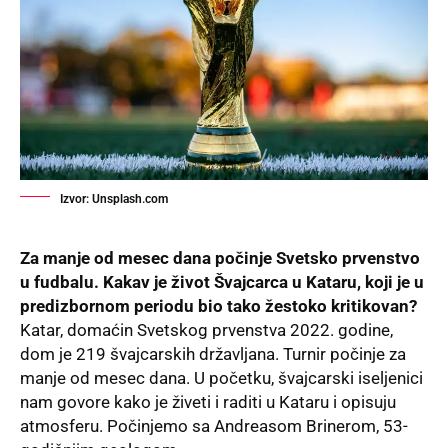
Izvor: Unsplash.com
Za manje od mesec dana počinje Svetsko prvenstvo
u fudbalu. Kakav je život Švajcarca u Kataru, koji je u
predizbornom periodu bio tako žestoko kritikovan?
Katar, domaćin Svetskog prvenstva 2022. godine,
dom je 219 švajcarskih državljana. Turnir počinje za
manje od mesec dana. U početku, švajcarski iseljenici
nam govore kako je živeti i raditi u Kataru i opisuju
atmosferu. Počinjemo sa Andreasom Brinerom, 53-