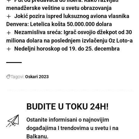
menadžerske veštine u svetu obrazovanja
Jokić pozira ispred luksuznog aviona vlasnika
Denvera: Letelica košta 50.000.000 dolara
Nezamisliva sreća: Igrač osvojio džekpot od 30
miliona dolara na poslednjem izvlačenju Oz Loto-a
Nedeljni horoskop od 19. do 25. decembra
Tagovi:
Oskari 2023
BUDITE U TOKU 24H!
Ostanite informisani o najnovijim
događajima I trendovima u svetu i na
Balkanu.