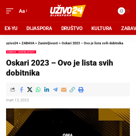
Aa
EX-YU
DIJASPORA
DRUŠTVO
KULTURA
ZABA
uzivo24
>
ZABAVA
>
Zanimljivosti
>
Oskari 2023 – Ovo je lista svih dobitnika
ZABAVA
ZANIMLJIVOSTI
Oskari 2023 – Ovo je lista svih
dobitnika
mart 13, 2023