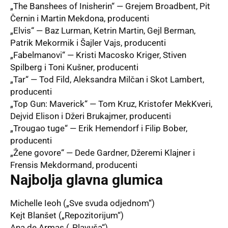
„The Banshees of Inisherin“ — Grejem Broadbent, Pit
Černin i Martin Mekdona, producenti
„Elvis“ — Baz Lurman, Ketrin Martin, Gejl Berman,
Patrik Mekormik i Šajler Vajs, producenti
„Fabelmanovi“ — Kristi Macosko Kriger, Stiven
Spilberg i Toni Kušner, producenti
„Tar“ — Tod Fild, Aleksandra Milčan i Skot Lambert,
producenti
„Top Gun: Maverick“ — Tom Kruz, Kristofer MekKveri,
Dejvid Elison i Džeri Brukajmer, producenti
„Trougao tuge“ — Erik Hemendorf i Filip Bober,
producenti
„Žene govore“ — Dede Gardner, Džeremi Klajner i
Frensis Mekdormand, producenti
Najbolja glavna glumica
Michelle Ieoh („Sve svuda odjednom“)
Kejt Blanšet („Repozitorijum“)
Ana de Armas („Plavuša“)