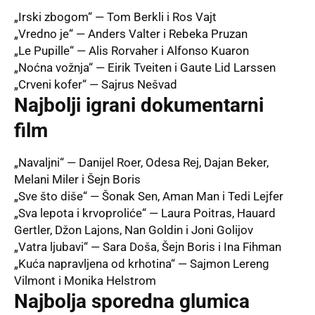
„Irski zbogom“ — Tom Berkli i Ros Vajt
„Vredno je“ — Anders Valter i Rebeka Pruzan
„Le Pupille“ — Alis Rorvaher i Alfonso Kuaron
„Noćna vožnja“ — Eirik Tveiten i Gaute Lid Larssen
„Crveni kofer“ — Sajrus Nešvad
Najbolji igrani dokumentarni
film
„Navaljni“ — Danijel Roer, Odesa Rej, Dajan Beker,
Melani Miler i Šejn Boris
„Sve što diše“ — Šonak Sen, Aman Man i Tedi Lejfer
„Sva lepota i krvoproliće“ — Laura Poitras, Hauard
Gertler, Džon Lajons, Nan Goldin i Joni Golijov
„Vatra ljubavi“ — Sara Doša, Šejn Boris i Ina Fihman
„Kuća napravljena od krhotina“ — Sajmon Lereng
Vilmont i Monika Helstrom
Najbolja sporedna glumica