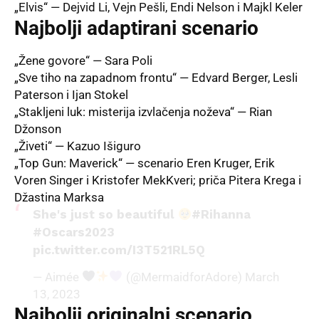
„Elvis“ — Dejvid Li, Vejn Pešli, Endi Nelson i Majkl Keler
Najbolji adaptirani scenario
„Žene govore“ — Sara Poli
„Sve tiho na zapadnom frontu“ — Edvard Berger, Lesli
Paterson i Ijan Stokel
„Stakljeni luk: misterija izvlačenja noževa“ — Rian
Džonson
„Živeti“ — Kazuo Išiguro
„Top Gun: Maverick“ — scenario Eren Kruger, Erik
Voren Singer i Kristofer MekKveri; priča Pitera Krega i
Džastina Marksa
She's just so beautiful
#Rihanna
#Oscars2023
pic.twitter.com/I3T521RL5Q
— Aimée
(@MermaidforAdore)
March
13, 2023
Najbolji originalni scenario