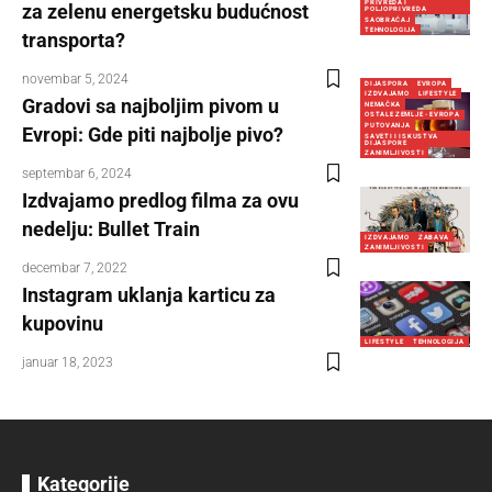
PRIVREDA I
za zelenu energetsku budućnost
POLJOPRIVREDA
SAOBRAĆAJ
TEHNOLOGIJA
transporta?
novembar 5, 2024
DIJASPORA
EVROPA
IZDVAJAMO
LIFESTYLE
Gradovi sa najboljim pivom u
NEMAČKA
OSTALE ZEMLJE - EVROPA
PUTOVANJA
Evropi: Gde piti najbolje pivo?
SAVETI I ISKUSTVA
DIJASPORE
ZANIMLJIVOSTI
septembar 6, 2024
Izdvajamo predlog filma za ovu
nedelju: Bullet Train
IZDVAJAMO
ZABAVA
ZANIMLJIVOSTI
decembar 7, 2022
Instagram uklanja karticu za
kupovinu
LIFESTYLE
TEHNOLOGIJA
januar 18, 2023
Kategorije