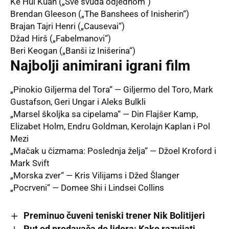
Ke Hui Kuan („Sve svuda odjednom“)
Brendan Gleeson („The Banshees of Inisherin“)
Brajan Tajri Henri („Causevai“)
Džad Hirš („Fabelmanovi“)
Beri Keogan („Banši iz Inišerina“)
Najbolji animirani igrani film
„Pinokio ​​Giljerma del Tora“ — Giljermo del Toro, Mark
Gustafson, Geri Ungar i Aleks Bulkli
„Marsel školjka sa cipelama“ — Din Flajšer Kamp,
Elizabet Holm, Endru Goldman, Kerolajn Kaplan i Pol
Mezi
„Mačak u čizmama: Poslednja želja“ — Džoel Kroford i
Mark Svift
„Morska zver“ — Kris Vilijams i Džed Šlanger
„Pocrveni“ — Domee Shi i Lindsei Collins
Preminuo čuveni teniski trener Nik Bolitijeri
Put od predavača do lidera: Kako razvijati