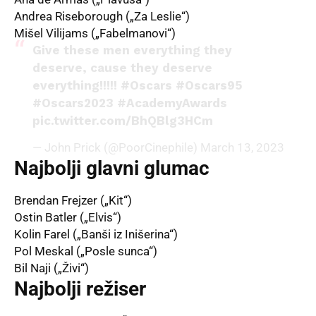
Andrea Riseborough („Za Leslie“)
Mišel Vilijams („Fabelmanovi“)
Give these men everything they
deserve, cause they deserve
everything!!!!!
#Oscars
#Oscars95
#Oscars2023
#AcademyAwards
pic.twitter.com/BhQBlg3HCm
— John Prick (@PoorCinephile)
March 13, 2023
Najbolji glavni glumac
Brendan Frejzer („Kit“)
Ostin Batler („Elvis“)
Kolin Farel („Banši iz Inišerina“)
Pol Meskal („Posle sunca“)
Bil Naji („Živi“)
Najbolji režiser