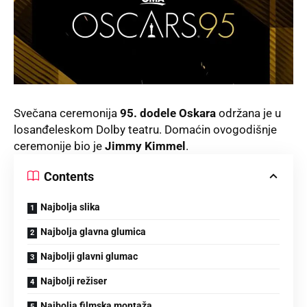
Svečana ceremonija
95. dodele Oskara
održana je u
losanđeleskom Dolby teatru. Domaćin ovogodišnje
ceremonije bio je
Jimmy Kimmel
.
Contents
Najbolja slika
Najbolja glavna glumica
Najbolji glavni glumac
Najbolji režiser
Najbolja filmska montaža