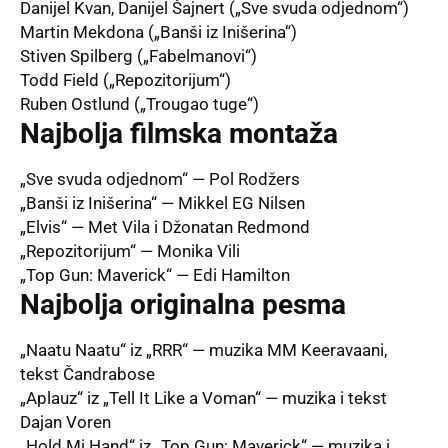
Danijel Kvan, Danijel Šajnert („Sve svuda odjednom“)
Martin Mekdona („Banši iz Inišerina“)
Stiven Spilberg („Fabelmanovi“)
Todd Field („Repozitorijum“)
Ruben Ostlund („Trougao tuge“)
Najbolja filmska montaža
„Sve svuda odjednom“ — Pol Rodžers
„Banši iz Inišerina“ — Mikkel EG Nilsen
„Elvis“ — Met Vila i Džonatan Redmond
„Repozitorijum“ — Monika Vili
„Top Gun: Maverick“ — Edi Hamilton
Najbolja originalna pesma
„Naatu Naatu“ iz „RRR“ — muzika MM Keeravaani,
tekst Čandrabose
„Aplauz“ iz „Tell It Like a Voman“ — muzika i tekst
Dajan Voren
„Hold Mi Hand“ iz „Top Gun: Maverick“ — muzika i