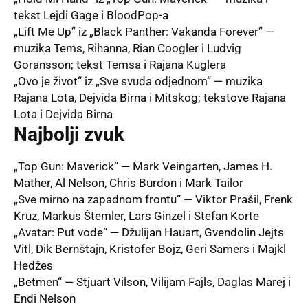
tekst Lejdi Gage i BloodPop-a
„Lift Me Up” iz „Black Panther: Vakanda Forever” —
muzika Tems, Rihanna, Rian Coogler i Ludvig
Goransson; tekst Temsa i Rajana Kuglera
„Ovo je život“ iz „Sve svuda odjednom“ — muzika
Rajana Lota, Dejvida Birna i Mitskog; tekstove Rajana
Lota i Dejvida Birna
Najbolji zvuk
„Top Gun: Maverick“ — Mark Veingarten, James H.
Mather, Al Nelson, Chris Burdon i Mark Tailor
„Sve mirno na zapadnom frontu“ — Viktor Prašil, Frenk
Kruz, Markus Štemler, Lars Ginzel i Stefan Korte
„Avatar: Put vode“ — Džulijan Hauart, Gvendolin Jejts
Vitl, Dik Bernštajn, Kristofer Bojz, Geri Samers i Majkl
Hedžes
„Betmen“ — Stjuart Vilson, Vilijam Fajls, Daglas Marej i
Endi Nelson