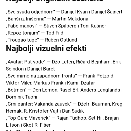
„Sve svuda odjednom“ — Danijel Kvan i Danijel Šajnert
„Banši iz Inišerina“ — Martin Mekdona
„Fabelmanovi“ — Stiven Spilberg i Toni Kušner
„Repozitorijum“ — Tod Fild
„Trougao tuge“ — Ruben Ostlund
Naj
bolji vi
zuelni efekti
„Avatar: Put vode“
— Džo Leteri, Ričard Bejnham, Erik
Sejndon i Danijel Baret
„Sve mirno na zapadnom frontu“ — Frank Petzold,
Viktor Miler, Markus Frank i Kamil Džafar
„Betmen“ — Den Lemon, Rasel Erl, Anders Lenglands i
Dominik Tuohi
„Crni panter: Vakanda zauvek“ — Džefri Bauman, Kreg
Hemak, R. Kristofer Vajt i Dan Sudik
„Top Gun: Maverick“ — Rajan Tudhop, Set Hil, Brajan
Litson i Skot R. Fišer