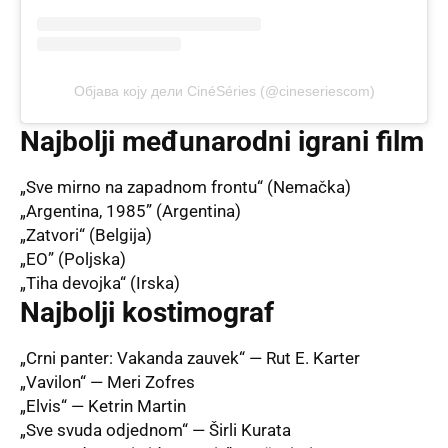
Објава коју дели CinéSéries (@cineseriescom)
Najbolji međunarodni igrani film
„Sve mirno na zapadnom frontu“ (Nemačka)
„Argentina, 1985” (Argentina)
„Zatvori“ (Belgija)
„EO” (Poljska)
„Tiha devojka“ (Irska)
Najbolji kostimograf
„Crni panter: Vakanda zauvek“ — Rut E. Karter
„Vavilon“ — Meri Zofres
„Elvis“ — Ketrin Martin
„Sve svuda odjednom“ — Širli Kurata