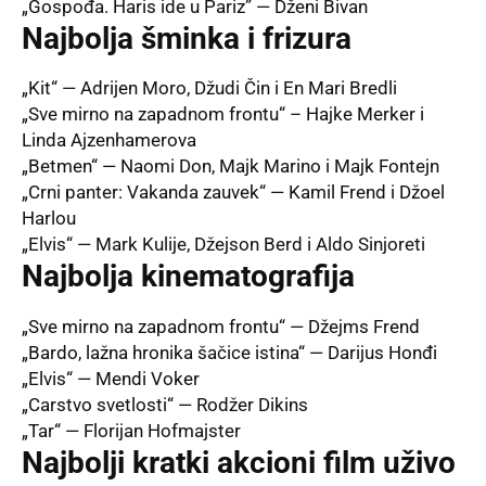
„Gospođa. Haris ide u Pariz” — Dženi Bivan
Najbolja šminka i frizura
„Kit“ — Adrijen Moro, Džudi Čin i En Mari Bredli
„Sve mirno na zapadnom frontu“ – Hajke Merker i
Linda Ajzenhamerova
„Betmen“ — Naomi Don, Majk Marino i Majk Fontejn
„Crni panter: Vakanda zauvek“ — Kamil Frend i Džoel
Harlou
„Elvis“ — Mark Kulije, Džejson Berd i Aldo Sinjoreti
Najbolja kinematografija
„Sve mirno na zapadnom frontu“ — Džejms Frend
„Bardo, lažna hronika šačice istina“ — Darijus Honđi
„Elvis“ — Mendi Voker
„Carstvo svetlosti“ — Rodžer Dikins
„Tar“ — Florijan Hofmajster
Najbolji kratki akcioni film uživo