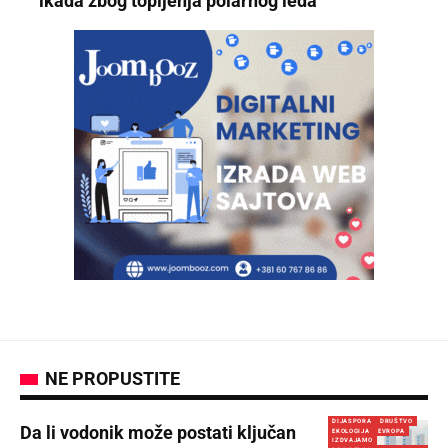
ikada zbog topljenja polarnog leda
NE PROPUSTITE
DIJASPORA
DRUŠTVO
Da li vodonik može postati ključan
EKOLOGIJA
EVROPA
IZDVAJAMO