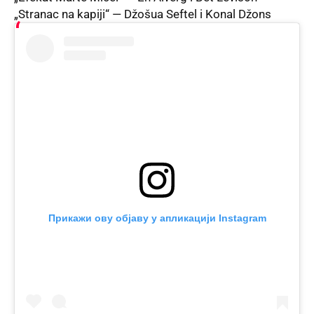
„Stranac na kapiji“ — Džošua Seftel i Konal Džons
Прикажи ову објаву у апликацији Instagram