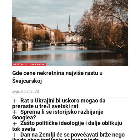
DRUŠTVO-CH
ŠVAJCARSKA
Gde cene nekretnina najviše rastu u
Švajcarskoj
avgust 22, 2023
Rat u Ukrajini bi uskoro mogao da
preraste u treći svetski rat
Sprema li se istorijsko razbijanje
Googlea?
Zašto političke ideologije i dalje oblikuju
tok sveta
Dan na Zemlji će se povećavati brže nego