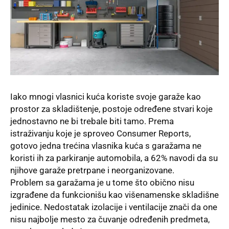
Iako mnogi vlasnici kuća koriste svoje garaže kao
prostor za skladištenje, postoje određene stvari koje
jednostavno ne bi trebale biti tamo. Prema
istraživanju koje je sproveo Consumer Reports,
gotovo jedna trećina vlasnika kuća s garažama ne
koristi ih za parkiranje automobila, a 62% navodi da su
njihove garaže pretrpane i neorganizovane.
Problem sa garažama je u tome što obično nisu
izgrađene da funkcionišu kao višenamenske skladišne
jedinice. Nedostatak izolacije i ventilacije znači da one
nisu najbolje mesto za čuvanje određenih predmeta,