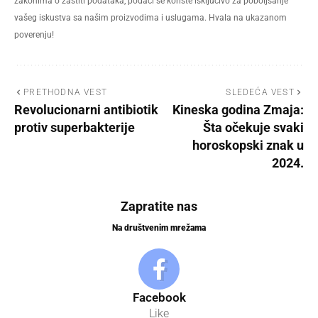
zakonima o zaštiti podataka, podaci se koriste isključivo za poboljšanje
vašeg iskustva sa našim proizvodima i uslugama. Hvala na ukazanom
poverenju!
PRETHODNA VEST
SLEDEĆA VEST
Revolucionarni antibiotik
Kineska godina Zmaja:
protiv superbakterije
Šta očekuje svaki
horoskopski znak u
2024.
Zapratite nas
Na društvenim mrežama
Facebook
Like