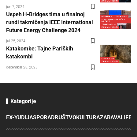
ZANIMLJIVOSTI
jun 7, 2024
Uspeh H-Bridges tima u finalnoj
DOGAĐAJI
IZDVAJAMO
SJEDINJENE AMERIČKE
rundi takmičenja IEEE International
DRŽAVE
TEHNOLOGIJA
ZANIMLJIVOSTI
Future Energy Challenge 2024
jul 25, 2024
Katakombe: Tajne Pariških
katakombi
IZDVAJAMO
ZANIMLJIVOSTI
decembar 28, 2023
Kategorije
EX-YU
DIJASPORA
DRUŠTVO
KULTURA
ZABAVA
LIFES