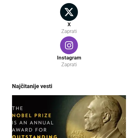
X
Zaprati
Instagram
Zaprati
Najčitanije vesti