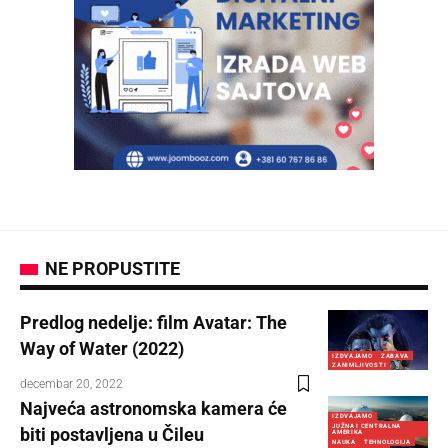
NE PROPUSTITE
Predlog nedelje: film Avatar: The
Way of Water (2022)
IZDVAJAMO
ZABAVA
ZANIMLJIVOSTI
decembar 20, 2022
Najveća astronomska kamera će
IZDVAJAMO
JUŽNA I CENTRALNA
biti postavljena u Čileu
AMERIKA
NAUKA
TEHNOLOGIJA