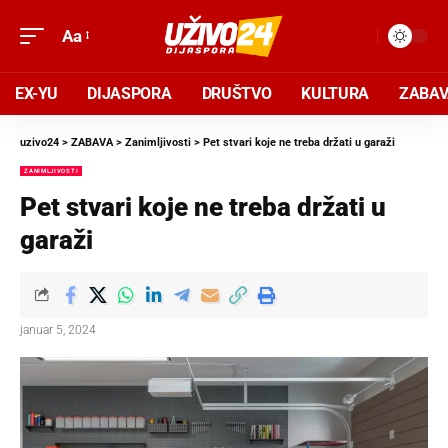
Aa
EX-YU
DIJASPORA
DRUŠTVO
KULTURA
ZABA
uzivo24
>
ZABAVA
>
Zanimljivosti
>
Pet stvari koje ne treba držati u garaži
ZANIMLJIVOSTI
Pet stvari koje ne treba držati u
garaži
januar 5, 2024