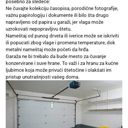
posebno za sledeće:
Ne čuvajte kolekciju časopisa, porodične fotografije,
važnu papirologiju i dokumente ili bilo šta drugo
napravljeno od papira u garaži, jer vlaga može
uzrokovati nepopravljivu štetu.
Nameštaj od punog drveta ili iverice može se iskriviti
ili popucati zbog vlage i promena temperature, dok
metalni nameštaj može početi da hrđa.
Garaža ne bi trebalo da bude mesto za čuvanje
konzervirane i suve hrane. To važi i za hranu za
kućne
ljubimce
koja može privući štetočine i olakšati im
pristup unutrašnjosti vašeg doma.