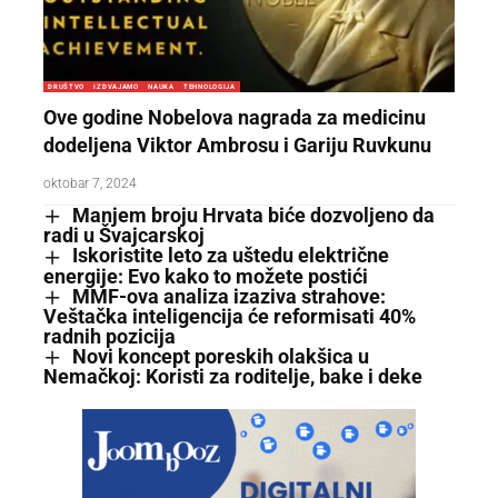
DRUŠTVO
IZDVAJAMO
NAUKA
TEHNOLOGIJA
Ove godine Nobelova nagrada za medicinu
dodeljena Viktor Ambrosu i Gariju Ruvkunu
oktobar 7, 2024
Manjem broju Hrvata biće dozvoljeno da
radi u Švajcarskoj
Iskoristite leto za uštedu električne
energije: Evo kako to možete postići
MMF-ova analiza izaziva strahove:
Veštačka inteligencija će reformisati 40%
radnih pozicija
Novi koncept poreskih olakšica u
Nemačkoj: Koristi za roditelje, bake i deke