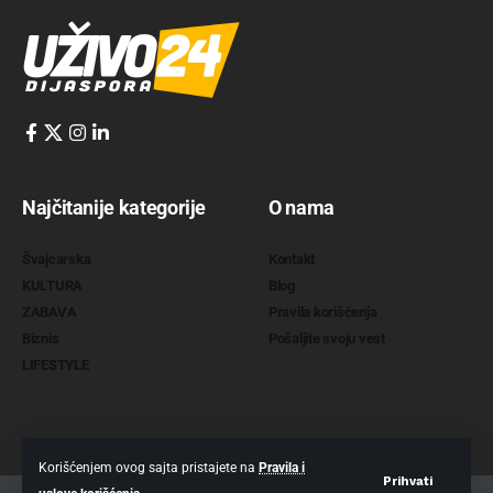
Najčitanije kategorije
O nama
Švajcarska
Kontakt
KULTURA
Blog
ZABAVA
Pravila korišćenja
Biznis
Pošaljite svoju vest
LIFESTYLE
Korišćenjem ovog sajta pristajete na
Pravila i
Prihvati