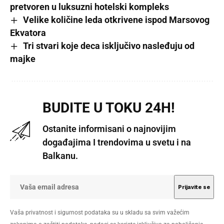
pretvoren u luksuzni hotelski kompleks
Velike količine leda otkrivene ispod Marsovog
Ekvatora
Tri stvari koje deca isključivo nasleđuju od
majke
BUDITE U TOKU 24H!
Ostanite informisani o najnovijim
događajima I trendovima u svetu i na
Balkanu.
Vaša privatnost i sigurnost podataka su u skladu sa svim važećim