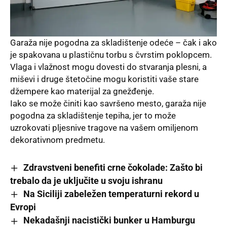
Garaža nije pogodna za skladištenje odeće – čak i ako
je spakovana u plastičnu torbu s čvrstim poklopcem.
Vlaga i vlažnost mogu dovesti do stvaranja plesni, a
miševi i druge štetočine mogu koristiti vaše stare
džempere kao materijal za gnežđenje.
Iako se može činiti kao savršeno mesto, garaža nije
pogodna za skladištenje tepiha, jer to može
uzrokovati pljesnive tragove na vašem omiljenom
dekorativnom predmetu.
Zdravstveni benefiti crne čokolade: Zašto bi
trebalo da je uključite u svoju ishranu
Na Siciliji zabeležen temperaturni rekord u
Evropi
Nekadašnji nacistički bunker u Hamburgu