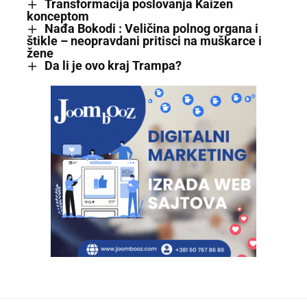
Transformacija poslovanja Kaizen
konceptom
Nađa Bokodi : Veličina polnog organa i
štikle – neopravdani pritisci na muškarce i
žene
Da li je ovo kraj Trampa?