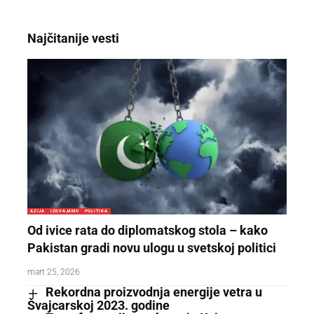
Najčitanije vesti
AZIJA
IZDVAJAMO
POLITIKA
Od ivice rata do diplomatskog stola – kako
Pakistan gradi novu ulogu u svetskoj politici
mart 25, 2026
Rekordna proizvodnja energije vetra u
Švajcarskoj 2023. godine