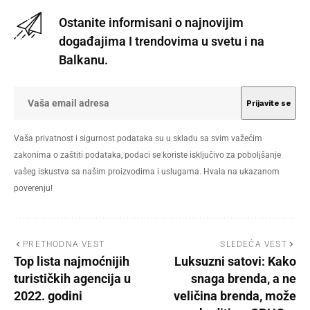
Ostanite informisani o najnovijim
događajima I trendovima u svetu i na
Balkanu.
Vaša privatnost i sigurnost podataka su u skladu sa svim važećim
zakonima o zaštiti podataka, podaci se koriste isključivo za poboljšanje
vašeg iskustva sa našim proizvodima i uslugama. Hvala na ukazanom
poverenju!
PRETHODNA VEST
SLEDEĆA VEST
Top lista najmoćnijih
Luksuzni satovi: Kako
turističkih agencija u
snaga brenda, a ne
2022. godini
veličina brenda, može