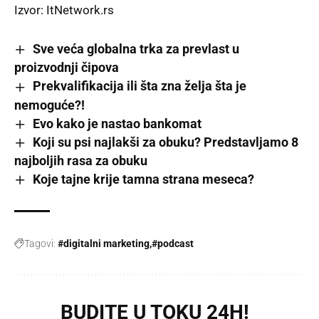
Izvor:
ItNetwork.rs
Sve veća globalna trka za prevlast u
proizvodnji čipova
Prekvalifikacija ili šta zna želja šta je
nemoguće?!
Evo kako je nastao bankomat
Koji su psi najlakši za obuku? Predstavljamo 8
najboljih rasa za obuku
Koje tajne krije tamna strana meseca?
Tagovi:
#digitalni marketing
#podcast
BUDITE U TOKU 24H!