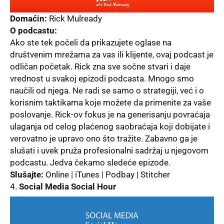
Domaćin:
Rick Mulready
O podcastu:
Ako ste tek počeli da prikazujete oglase na
društvenim mrežama za vas ili klijente, ovaj podcast je
odličan početak. Rick zna sve sočne stvari i daje
vrednost u svakoj epizodi podcasta. Mnogo smo
naučili od njega. Ne radi se samo o strategiji, već i o
korisnim taktikama koje možete da primenite za vaše
poslovanje. Rick-ov fokus je na generisanju povraćaja
ulaganja od celog plaćenog saobraćaja koji dobijate i
verovatno je upravo ono što tražite. Zabavno ga je
slušati i uvek pruža profesionalni sadržaj u njegovom
podcastu. Jedva čekamo sledeće epizode.
Slušajte:
Online | iTunes | Podbay | Stitcher
Social Media Social Hour