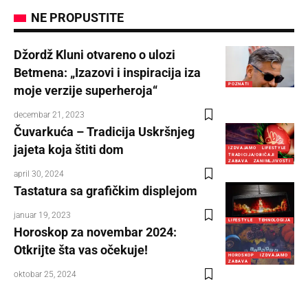
NE PROPUSTITE
Džordž Kluni otvareno o ulozi
Betmena: „Izazovi i inspiracija iza
POZNATI
moje verzije superheroja“
decembar 21, 2023
Čuvarkuća – Tradicija Uskršnjeg
jajeta koja štiti dom
IZDVAJAMO
LIFESTYLE
TRADICIJA/OBIČAJI
ZABAVA
ZANIMLJIVOSTI
april 30, 2024
Tastatura sa grafičkim displejom
januar 19, 2023
LIFESTYLE
TEHNOLOGIJA
Horoskop za novembar 2024:
Otkrijte šta vas očekuje!
HOROSKOP
IZDVAJAMO
ZABAVA
oktobar 25, 2024