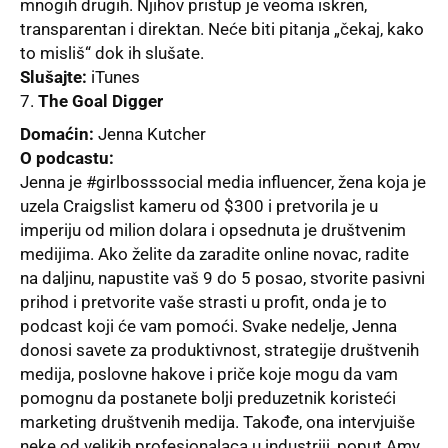
mnogih drugih. Nјihov pristup je veoma iskren,
transparentan i direktan. Neće biti pitanja „čekaj, kako
to misliš“ dok ih slušate.
Slušajte:
iTunes
The Goal Digger
Domaćin:
Jenna Kutcher
O podcastu:
Jenna je #girlbosssocial media influencer, žena koja je
uzela Craigslist kameru od $300 i pretvorila je u
imperiju od milion dolara i opsednuta je društvenim
medijima. Ako želite da zaradite online novac, radite
na dalјinu, napustite vaš 9 do 5 posao, stvorite pasivni
prihod i pretvorite vaše strasti u profit, onda je to
podcast koji će vam pomoći. Svake nedelјe, Jenna
donosi savete za produktivnost, strategije društvenih
medija, poslovne hakove i priče koje mogu da vam
pomognu da postanete bolјi preduzetnik koristeći
marketing društvenih medija. Takođe, ona intervjuiše
neke od velikih profesionalaca u industriji, poput Amy