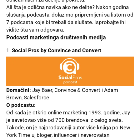
Ali šta je odlična navika ako ne delite? Nakon godina
slušanja podcasta, dolazimo pripremlјeni sa listom od
7 podcasta koje bi trebali da slušate. Isprobajte ih i
vidite šta vam odgovara.
Podcasti marketinga društvenih medija
Social Pros by Convince and Convert
Domaćini:
Jay Baer, Convince & Convert i Adam
Brown, Salesforce
O podcastu:
Od kada je otkrio online marketing 1993. godine, Jay
je savetovao više od 700 brendova iz celog sveta.
Takođe, on je najprodavaniji autor više knjiga po New
York Time-u, bloger, influencer i neverovatan