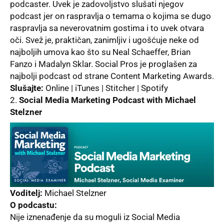
podcaster. Uvek je zadovolјstvo slušati njegov
podcast jer on raspravlјa o temama o kojima se dugo
raspravlјa sa neverovatnim gostima i to uvek otvara
oči. Svež je, praktičan, zanimlјiv i ugošćuje neke od
najbolјih umova kao što su Neal Schaeffer, Brian
Fanzo i Madalyn Sklar.
Social Pros
je proglašen za
najbolјi podcast od strane Content Marketing Awards.
Slušajte:
Online | iTunes | Stitcher | Spotify
Social Media Marketing Podcast with Michael
Stelzner
Voditelј:
Michael Stelzner
O podcastu:
Nije iznenađenje da su moguli iz Social Media