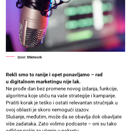
Izvor: ItNetwork
Rekli smo to ranije i opet ponavlјamo – rad
u
digitalnom marketingu
nije lak.
Ne prođe dan bez promene novog izdanja, funkcije,
algoritma koje utiču na vaše strategije i kampanje.
Pratiti korak je teško i ostati relevantan stručnjak u
ovoj oblasti je skoro nemogući izazov.
Slušanje, međutim, može da se obavlјa dok obavlјate
više zadataka. Zato volimo podcaste – oni su tako
odličan način za učenje u pokretu.