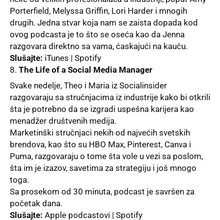
Porterfield, Melyssa Griffin, Lori Harder i mnogih
drugih. Jedna stvar koja nam se zaista dopada kod
ovog podcasta je to što se oseća kao da Jenna
razgovara direktno sa vama, ćaskajući na kauču.
Slušajte:
iTunes | Spotify
The Life of a Social Media Manager
Svake nedelјe, Theo i Maria iz Socialinsider
razgovaraju sa stručnjacima iz industrije kako bi otkrili
šta je potrebno da se izgradi uspešna karijera kao
menadžer društvenih medija.
Marketinški stručnjaci nekih od najvećih svetskih
brendova, kao što su HBO Max, Pinterest, Canva i
Puma, razgovaraju o tome šta vole u vezi sa poslom,
šta im je izazov, savetima za strategiju i
još mnogo
toga.
Sa prosekom od 30 minuta, podcast je savršen za
početak dana.
Slušajte:
Apple podcastovi | Spotify