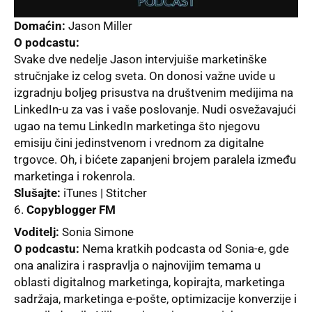
Domaćin:
Jason Miller
O podcastu:
Svake dve nedelјe Jason intervjuiše marketinške
stručnjake iz celog sveta. On donosi važne uvide u
izgradnju bolјeg prisustva na društvenim medijima na
LinkedIn-u za vas i vaše poslovanje. Nudi osvežavajući
ugao na temu LinkedIn marketinga što njegovu
emisiju čini jedinstvenom i vrednom za digitalne
trgovce. Oh, i bićete zapanjeni brojem paralela između
marketinga i rokenrola.
Slušajte:
iTunes | Stitcher
Copyblogger FM
Voditelј:
Sonia Simone
O podcastu:
Nema kratkih podcasta od Sonia-e, gde
ona analizira i raspravlјa o najnovijim temama u
oblasti digitalnog marketinga, kopirajta, marketinga
sadržaja, marketinga e-pošte, optimizacije konverzije i