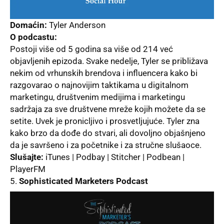
Domaćin:
Tyler Anderson
O podcastu:
Postoji više od 5 godina sa više od 214 već
objavlјenih epizoda. Svake nedelјe, Tyler se približava
nekim od vrhunskih brendova i influencera kako bi
razgovarao o najnovijim taktikama u digitalnom
marketingu, društvenim medijima i marketingu
sadržaja za sve društvene mreže kojih možete da se
setite. Uvek je proniclјivo i prosvetlјujuće. Tyler zna
kako brzo da dođe do stvari, ali dovolјno objašnjeno
da je savršeno i za početnike i za stručne slušaoce.
Slušajte:
iTunes | Podbay | Stitcher | Podbean |
PlayerFM
Sophisticated Marketers Podcast