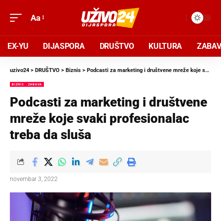
Aa
EX-YU
DIJASPORA
DRUŠTVO
KULTURA
ZABA
uzivo24
>
DRUŠTVO
>
Biznis
>
Podcasti za marketing i društvene mreže koje svaki profesionalac treba da sluša
BIZNIS
ZABAVA
Podcasti za marketing i društvene
mreže koje svaki profesionalac
treba da sluša
novembar 3, 2022