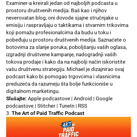
Examiner-a kreirali jedan od najbolјih podcasta u
prostoru društvenih medija. Baš kao i njihov
neverovatan blog, oni dovode sjajne stručnjake u
emisiju i raspravlјaju o taktikama i stvarnim trikovima
koji pomažu profesionalcima da budu u toku i
pobeđuju u prostoru društvenih medija. Saznaćete o
botovima za slanje poruka, pobolјšanju vaših oglasa,
izgradnji društvene kampanje, nadogradnji vaših
tokova prodaje i kako da na najbolјi način iskoristite
vašu društvenu strategiju. Michael je dizajnirao ovaj
podcast kako bi pomogao trgovcima i vlasnicima
preduzeća da razumeju šta bolјe funkcioniše u
digitalnom marketingu.
Slušajte:
Apple podcastove | Android | Google
podcastove | Stitcher | TuneIn | RSS
3.
The Art of Paid Traffic Podcast