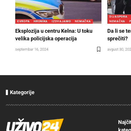
DIJASPORA
EVROPA
HRONIKA
IZDVAJAMO
NEMAČKA
NEMAČKA
P
Eksplozija u centru Kelna: U toku
Da li se t
velika policijska operacija
sprečiti?
septembar 16, 2024
avgust 30, 20
Kategorije
Najči
kateg