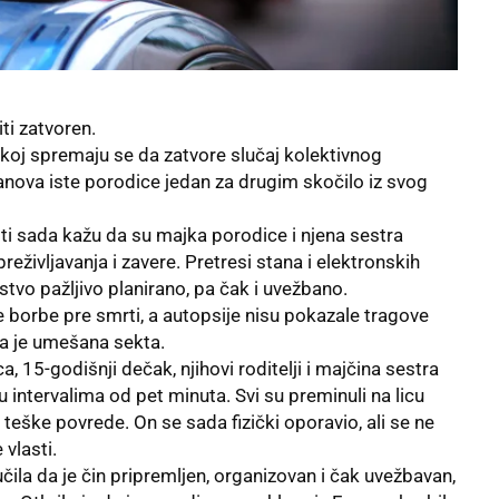
ti zatvoren.
koj spremaju se da zatvore slučaj kolektivnog
anova iste porodice jedan za drugim skočilo iz svog
ti sada kažu da su majka porodice i njena sestra
reživljavanja i zavere. Pretresi stana i elektronskih
stvo pažljivo planirano, pa čak i uvežbano.
ke borbe pre smrti, a autopsije nisu pokazale tragove
da je umešana sekta.
 15-godišnji dečak, njihovi roditelji i majčina sestra
 u intervalima od pet minuta. Svi su preminuli na licu
teške povrede. On se sada fizički oporavio, ali se ne
vlasti.
učila da je čin pripremljen, organizovan i čak uvežbavan,