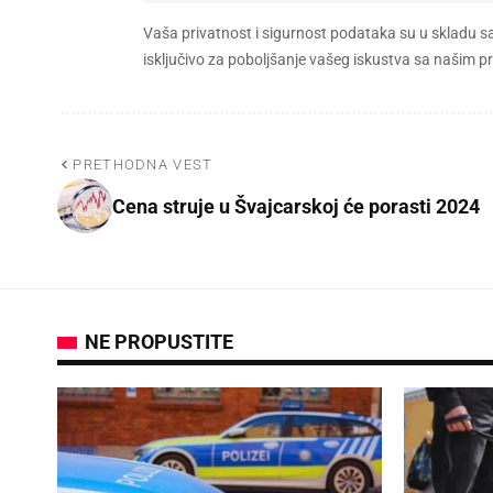
Vaša privatnost i sigurnost podataka su u skladu s
isključivo za poboljšanje vašeg iskustva sa našim
PRETHODNA VEST
Cena struje u Švajcarskoj će porasti 2024
NE PROPUSTITE