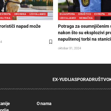
EVROPA
HRONIKA
IZDVAJAMO
DIJASPORA
DRUŠTVO
EVROPA
H
OLITIKA
IZDVAJAMO
NEMAČKA
erorističi napad može
Potraga za osumnjičenim 
nakon što su eksplozivi p
napuštenoj torbi na stanici
24
oktobar 31, 2024
EX-YU
DIJASPORA
DRUŠTVO
tanije
O nama
orije