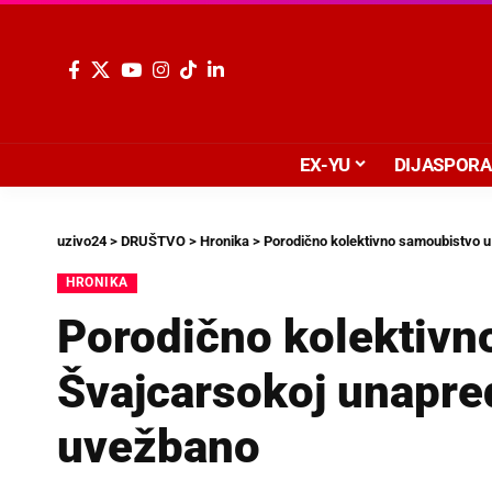
EX-YU
DIJASPORA
uzivo24
>
DRUŠTVO
>
Hronika
>
Porodično kolektivno samoubistvo u
HRONIKA
Porodično kolektivn
Švajcarsokoj unapred
uvežbano