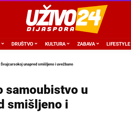
DRUŠTVO
KULTURA
ZABAVA
LIFESTYLE
 Švajcarsokoj unapred smišljeno i uvežbano
o samoubistvo u
 smišljeno i