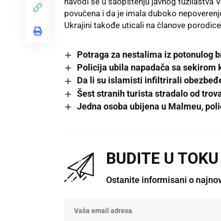
navodi se u saopštenju javnog tužilaštva Vo
povučena i da je imala duboko nepoverenje 
Ukrajini takođe uticali na članove porodice
Potraga za nestalima iz potonulog 
Policija ubila napadača sa sekirom k
Da li su islamisti infiltrirali obezbe
Šest stranih turista stradalo od tr
Jedna osoba ubijena u Malmeu, poli
BUDITE U TOKU
Ostanite informisani o najno