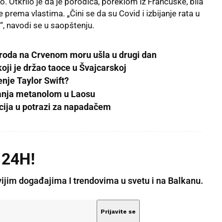
. Otkrilo je da je porodica, poreklom iz Francuske, bila
prema vlastima. „Čini se da su Covid i izbijanje rata u
“, navodi se u saopštenju.
broda na Crvenom moru ušla u drugi dan
oji je držao taoce u Švajcarskoj
đenje Taylor Swift?
ovanja metanolom u Laosu
cija u potrazi za napadačem
 24H!
vijim događajima I trendovima u svetu i na Balkanu.