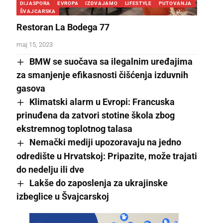
DIJASPORA
EVROPA
IZDVAJAMO
LIFESTYLE
PUTOVANJA
ŠVAJCARSKA
Restoran La Bodega 77
maj 15, 2023
BMW se suočava sa ilegalnim uređajima
za smanjenje efikasnosti čišćenja izduvnih
gasova
Klimatski alarm u Evropi: Francuska
prinuđena da zatvori stotine škola zbog
ekstremnog toplotnog talasa
Nemački mediji upozoravaju na jedno
odredište u Hrvatskoj: Pripazite, može trajati
do nedelju ili dve
Lakše do zaposlenja za ukrajinske
izbeglice u Švajcarskoj