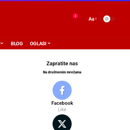
2
Aa
BLOG
OGLASI
Zapratite nas
Na društvenim mrežama
Facebook
Like