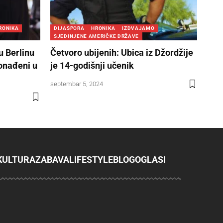
RONIKA
DIJASPORA
HRONIKA
IZDVAJAMO
SJEDINJENE AMERIČKE DRŽAVE
u Berlinu
Četvoro ubijenih: Ubica iz Džordžije
ronađeni u
je 14-godišnji učenik
septembar 5, 2024
KULTURA
ZABAVA
LIFESTYLE
BLOG
OGLASI