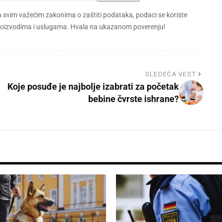
a svim važećim zakonima o zaštiti podataka, podaci se koriste
 proizvodima i uslugama. Hvala na ukazanom poverenju!
SLEDEĆA VEST
Koje posuđe je najbolje izabrati za početak
bebine čvrste ishrane?