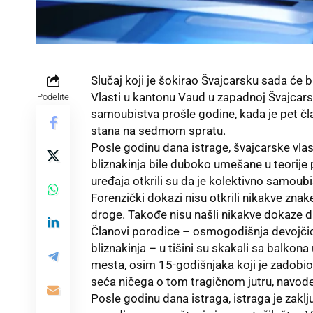
Slučaj koji je šokirao
Švajcarsku
sada će bi
Vlasti u kantonu Vaud u zapadnoj Švajcars
Podelite
samoubistva prošle godine, kada je pet čl
stana na sedmom spratu.
Posle godinu dana istrage, švajcarske vlas
bliznakinja bile duboko umešane u teorije p
uređaja otkrili su da je kolektivno samoubi
Forenzički dokazi nisu otkrili nikakve zna
droge. Takođe nisu našli nikakve dokaze 
Članovi porodice – osmogodišnja devojčica,
bliznakinja – u tišini su skakali sa balkona
mesta, osim 15-godišnjaka koji je zadobio 
seća ničega o tom tragičnom jutru, navode 
Posle godinu dana istraga, istraga je zaklj