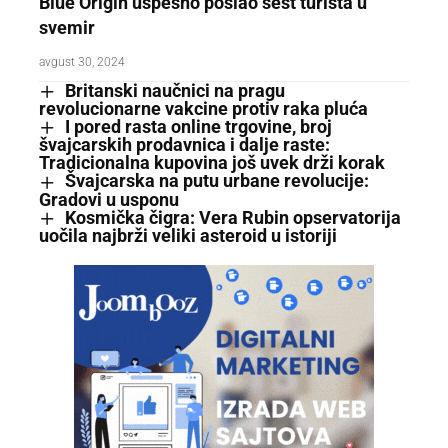
Blue Origin uspešno poslao šest turista u
svemir
avgust 30, 2024
Britanski naučnici na pragu
revolucionarne vakcine protiv raka pluća
I pored rasta online trgovine, broj
švajcarskih prodavnica i dalje raste:
Tradicionalna kupovina još uvek drži korak
Švajcarska na putu urbane revolucije:
Gradovi u usponu
Kosmička čigra: Vera Rubin opservatorija
uočila najbrži veliki asteroid u istoriji