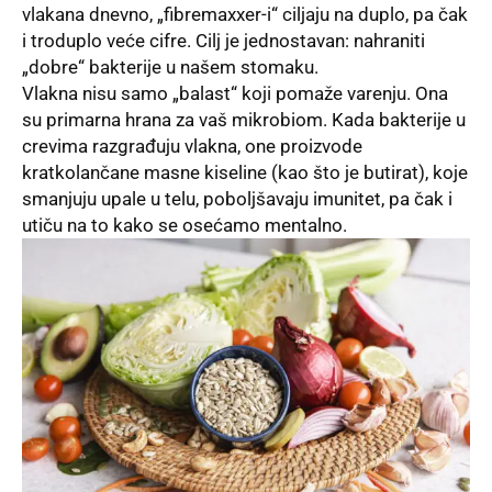
vlakana dnevno, „fibremaxxer-i“ ciljaju na duplo, pa čak
i troduplo veće cifre. Cilj je jednostavan: nahraniti
„dobre“ bakterije u našem stomaku.
Vlakna nisu samo „balast“ koji pomaže varenju. Ona
su primarna hrana za vaš mikrobiom. Kada bakterije u
crevima razgrađuju vlakna, one proizvode
kratkolančane masne kiseline (kao što je butirat), koje
smanjuju upale u telu, poboljšavaju imunitet, pa čak i
utiču na to kako se osećamo mentalno.