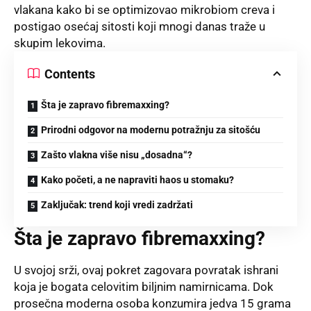
vlakana kako bi se optimizovao mikrobiom creva i
postigao osećaj sitosti koji mnogi danas traže u
skupim lekovima.
Contents
Šta je zapravo fibremaxxing?
Prirodni odgovor na modernu potražnju za sitošću
Zašto vlakna više nisu „dosadna“?
Kako početi, a ne napraviti haos u stomaku?
Zaključak: trend koji vredi zadržati
Šta je zapravo fibremaxxing?
U svojoj srži, ovaj pokret zagovara povratak ishrani
koja je bogata celovitim biljnim namirnicama. Dok
prosečna moderna osoba konzumira jedva 15 grama