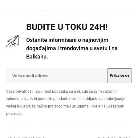
BUDITE U TOKU 24H!
Ostanite informisani o najnovijim
događajima I trendovima u svetu i na
Balkanu.
Vaša privatnost i sigurnost podataka su u skladu sa svim važećim
zakonima o zaštiti podataka, podaci se koriste isključivo za poboljšanje
vašeg iskustva sa našim proizvodima i uslugama. Hvala na ukazanom
poverenju!