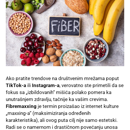
Ako pratite trendove na društvenim mrežama poput
TikTok-a
ili
Instagram-a
, verovatno ste primetili da se
fokus sa „izbildovanih“ mišića polako pomera ka
unutrašnjem zdravlju, tačnije ka vašim crevima.
Fibremaxxing
je termin proizašao iz internet kulture
„maxxing-a“ (maksimiziranja određenih
karakteristika), ali ovog puta cilj nije samo estetski.
Radi se o namernom i drastičnom povećanju unosa