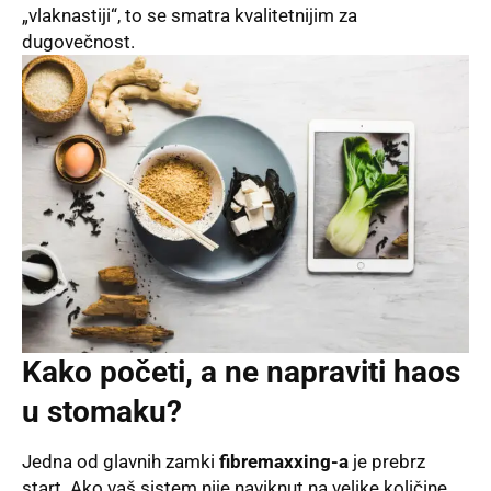
„vlaknastiji“, to se smatra kvalitetnijim za
dugovečnost.
Kako početi, a ne napraviti haos
u stomaku?
Jedna od glavnih zamki
fibremaxxing-a
je prebrz
start. Ako vaš sistem nije naviknut na velike količine