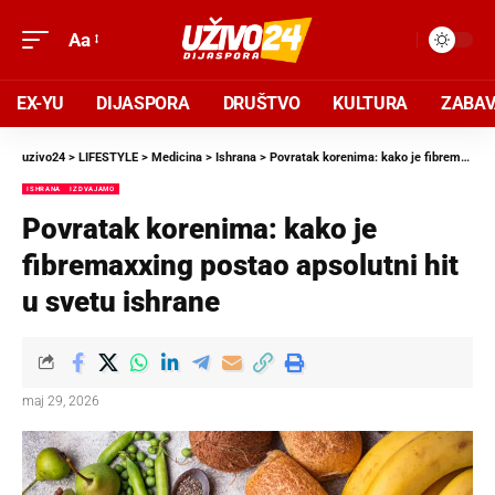
Aa
EX-YU
DIJASPORA
DRUŠTVO
KULTURA
ZABA
uzivo24
>
LIFESTYLE
>
Medicina
>
Ishrana
>
Povratak korenima: kako je fibremaxxing postao apsolutni hit u svetu ishrane
ISHRANA
IZDVAJAMO
Povratak korenima: kako je
fibremaxxing postao apsolutni hit
u svetu ishrane
maj 29, 2026