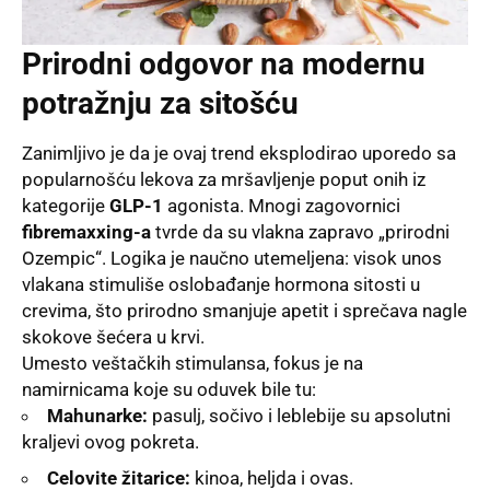
Prirodni odgovor na modernu
potražnju za sitošću
Zanimljivo je da je ovaj trend eksplodirao uporedo sa
popularnošću lekova za mršavljenje poput onih iz
kategorije
GLP-1
agonista. Mnogi zagovornici
fibremaxxing-a
tvrde da su vlakna zapravo „prirodni
Ozempic“. Logika je naučno utemeljena: visok unos
vlakana stimuliše oslobađanje hormona sitosti u
crevima, što prirodno smanjuje apetit i sprečava nagle
skokove šećera u krvi.
Umesto veštačkih stimulansa, fokus je na
namirnicama koje su oduvek bile tu:
Mahunarke:
pasulj, sočivo i leblebije su apsolutni
kraljevi ovog pokreta.
Celovite žitarice:
kinoa, heljda i ovas.