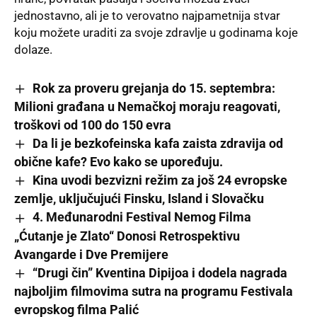
jednostavno, ali je to verovatno najpametnija stvar
koju možete uraditi za svoje zdravlje u godinama koje
dolaze.
Rok za proveru grejanja do 15. septembra:
Milioni građana u Nemačkoj moraju reagovati,
troškovi od 100 do 150 evra
Da li je bezkofeinska kafa zaista zdravija od
obične kafe? Evo kako se upoređuju.
Kina uvodi bezvizni režim za još 24 evropske
zemlje, uključujući Finsku, Island i Slovačku
4. Međunarodni Festival Nemog Filma
„Ćutanje je Zlato“ Donosi Retrospektivu
Avangarde i Dve Premijere
“Drugi čin” Kventina Dipijoa i dodela nagrada
najboljim filmovima sutra na programu Festivala
evropskog filma Palić