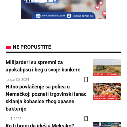
NE PROPUSTITE
Milijarderi su spremni za
apokalipsu i beg u svoje bunkere
DRUŠTVO
IZDVAJAMO
januar 30, 2024
Hitno povlačenje sa polica u
Nemačkoj: poznati trgovinski lanac
DIJASPORA
HRONIKA
IZDVAJAMO
NEMAČKA
sklanja kobasice zbog opasne
bakterije
jul 4, 2026
Ko ti brani da ideš u Meksiko?