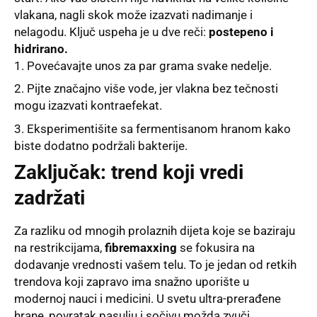
vlakana, nagli skok može izazvati nadimanje i
nelagodu. Ključ uspeha je u dve reči:
postepeno i
hidrirano.
Povećavajte unos za par grama svake nedelje.
Pijte značajno više vode, jer vlakna bez tečnosti
mogu izazvati kontraefekat.
Eksperimentišite sa fermentisanom hranom kako
biste dodatno podržali bakterije.
Zaključak: trend koji vredi
zadržati
Za razliku od mnogih prolaznih dijeta koje se baziraju
na restrikcijama,
fibremaxxing
se fokusira na
dodavanje vrednosti vašem telu. To je jedan od retkih
trendova koji zapravo ima snažno uporište u
modernoj nauci i medicini. U svetu ultra-prerađene
hrane, povratak pasulju i sočivu možda zvuči