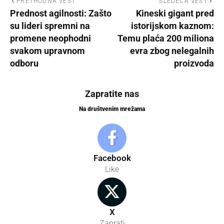
PRETHODNA VEST
SLEDEĆA VEST
Prednost agilnosti: Zašto
Kineski gigant pred
su lideri spremni na
istorijskom kaznom:
promene neophodni
Temu plaća 200 miliona
svakom upravnom
evra zbog nelegalnih
odboru
proizvoda
Zapratite nas
Na društvenim mrežama
Facebook
Like
X
Zaprati