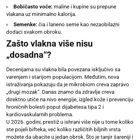
Bobičasto voće:
maline i kupine su prepune
vlakana uz minimalno kalorija.
Semenke:
čia i laneno seme kao nezaobilazni
dodaci svakom obroku.
Zašto vlakna više nisu
„dosadna“?
Decenijama su vlakna bila povezana isključivo sa
varenjem i starijom populacijom. Međutim, nova
istraživanja pokazuju da je mikrobiom creva zapravo
„drugi mozak“. Danas znamo da zdravlje creva
direktno utiče na nivo energije, izgled kože i prevenciju
hroničnih bolesti poput dijabetesa tipa 2 i
kardiovaskularnih problema.
U 2026. godini, prestiž u ishrani više nije u tome koliko
ste pojeli bifteka, već koliko različitih biljnih vrsta
možete da ubacite u jedan obrok. Što je tanjir šareniji i