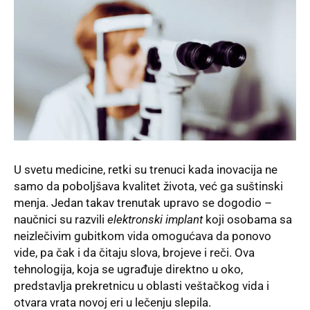
U svetu medicine, retki su trenuci kada inovacija ne
samo da poboljšava kvalitet života, već ga suštinski
menja. Jedan takav trenutak upravo se dogodio –
naučnici su razvili
elektronski implant
koji osobama sa
neizlečivim gubitkom vida omogućava da ponovo
vide, pa čak i da čitaju slova, brojeve i reči. Ova
tehnologija, koja se ugrađuje direktno u oko,
predstavlja prekretnicu u oblasti veštačkog vida i
otvara vrata novoj eri u lečenju slepila.