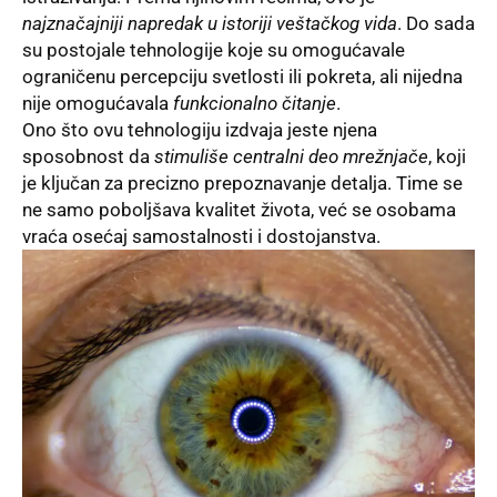
najznačajniji napredak u istoriji veštačkog vida
. Do sada
su postojale tehnologije koje su omogućavale
ograničenu percepciju svetlosti ili pokreta, ali nijedna
nije omogućavala
funkcionalno čitanje
.
Ono što ovu tehnologiju izdvaja jeste njena
sposobnost da
stimuliše centralni deo mrežnjače
, koji
je ključan za precizno prepoznavanje detalja. Time se
ne samo poboljšava kvalitet života, već se osobama
vraća osećaj samostalnosti i dostojanstva.