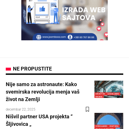
NE PROPUSTITE
Nije samo za astronaute: Kako
svemirska revolucija menja vaš
DRUŠTVO
IZDVAJAMO
NAUKA
život na Zemlji
decembar 22, 2025
Nišvil partner USA projekta “
Šljivovica „
IZDVAJAMO
KULTURA
MUZIKA/KONCERTI