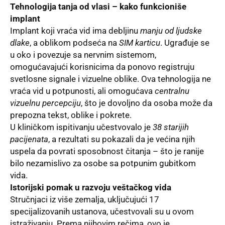
Tehnologija tanja od vlasi – kako funkcioniše
implant
Implant koji vraća vid ima debljinu
manju od ljudske
dlake
, a oblikom podseća na
SIM karticu
. Ugrađuje se
u oko i povezuje sa nervnim sistemom,
omogućavajući korisnicima da ponovo registruju
svetlosne signale i vizuelne oblike. Ova tehnologija ne
vraća vid u potpunosti, ali omogućava
centralnu
vizuelnu percepciju
, što je dovoljno da osoba može da
prepozna tekst, oblike i pokrete.
U kliničkom ispitivanju učestvovalo je
38 starijih
pacijenata
, a rezultati su pokazali da je većina njih
uspela da povrati sposobnost čitanja – što je ranije
bilo nezamislivo za osobe sa potpunim gubitkom
vida.
Istorijski pomak u razvoju veštačkog vida
Stručnjaci iz više zemalja, uključujući 17
specijalizovanih ustanova, učestvovali su u ovom
istraživanju. Prema njihovim rečima, ovo je