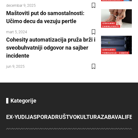
decembar 9, 2025
Maštoviti put do samostalnosti:
Učimo decu da vezuju pertle
IZDVAJAMO
ZANIMLJIVOSTI
mart 5, 2024
Cohesity automatizacija pruža brži i
sveobuhvatniji odgovor na sajber
IZDVAJAMO
TEHNOLOGIJA
ZABAVA
incidente
jun 9, 2025
Kategorije
EX-YU
DIJASPORA
DRUŠTVO
KULTURA
ZABAVA
LIFES