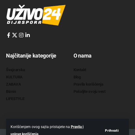
Najčitanije kategorije
O nama
Švajcarska
Kontakt
KULTURA
Blog
ZABAVA
Pravila korišćenja
Biznis
Pošaljite svoju vest
LIFESTYLE
Korišćenjem ovog sajta pristajete na
Pravila i
Prihvati
uslove korišćenja