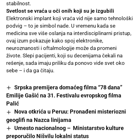
stabilnost.
Svetlost se vraća u oči onih koji su je izgubili
Elektronski implant koji vraća vid nije samo tehnološki
podvig – to je simbol nade. U vremenu kada se
medicina sve više oslanja na interdisciplinarni pristup,
ovaj izum pokazuje kako spoj elektronike,
neuroznanosti i oftalmologije može da promeni
živote. Slepi pacijenti, koji su decenijama čekali na
rešenje, sada imaju priliku da ponovo vide svet oko
sebe – i da ga čitaju.
Srpska premijera domaćeg filma “78 dana”
Emilije Gašić na 31. Festivalu evropskog filma
Palić
Nova otkrića u Peruu: Pronađeni misteriozni
geoglifi na Nazca linijama
Umesto nacionalnog – Ministarstvo kulture
preporučilo Nišvilu lokalni status