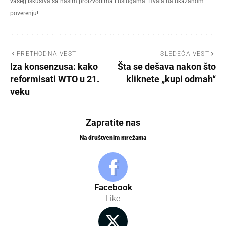
vašeg iskustva sa našim proizvodima i uslugama. Hvala na ukazanom
poverenju!
PRETHODNA VEST
SLEDEĆA VEST
Iza konsenzusa: kako
Šta se dešava nakon što
reformisati WTO u 21.
kliknete „kupi odmah“
veku
Zapratite nas
Na društvenim mrežama
Facebook
Like