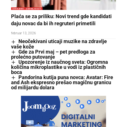
IZDVAJAMO
ZANIMLJIVOSTI
Plaća se za priliku: Novi trend gde kandidati
daju novac da bi ih regruteri primetili
februar 13, 2026
Neočekivani uticaji muzike na zdravlje
vaše kože
Gde za Prvi maj – pet predloga za
prolećno putovanje
Upozorenje iz naučnog sveta: Ogromna
količina mikroplastike u vodi iz plastičnih
boca
Pandorina kutija puna novca: Avatar: Fire
and Ash ekspresno prešao magičnu granicu
od milijardu dolara