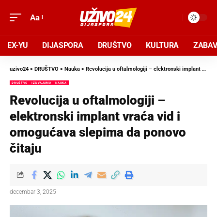
Aa
EX-YU
DIJASPORA
DRUŠTVO
KULTURA
ZABA
uzivo24
>
DRUŠTVO
>
Nauka
>
Revolucija u oftalmologiji – elektronski implant vraća vid i omogućava slepima da ponovo čitaju
DRUŠTVO
IZDVAJAMO
NAUKA
Revolucija u oftalmologiji –
elektronski implant vraća vid i
omogućava slepima da ponovo
čitaju
decembar 3, 2025