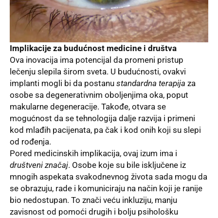
Implikacije za budućnost medicine i društva
Ova inovacija ima potencijal da promeni pristup
lečenju slepila širom sveta. U budućnosti, ovakvi
implanti mogli bi da postanu
standardna terapija
za
osobe sa degenerativnim oboljenjima oka, poput
makularne degeneracije. Takođe, otvara se
mogućnost da se tehnologija dalje razvija i primeni
kod mlađih pacijenata, pa čak i kod onih koji su slepi
od rođenja.
Pored medicinskih implikacija, ovaj izum ima i
društveni značaj
. Osobe koje su bile isključene iz
mnogih aspekata svakodnevnog života sada mogu da
se obrazuju, rade i komuniciraju na način koji je ranije
bio nedostupan. To znači veću inkluziju, manju
zavisnost od pomoći drugih i bolju psihološku