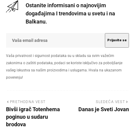
Ostanite informisani o najnovijim
događajima I trendovima u svetu i na
Balkanu.
Vaša privatnost i sigurnost podataka su u skladu sa svim važećim
zakonima o zaštiti podataka, podaci se koriste isključivo za poboljšanje
vašeg iskustva sa našim proizvodima i uslugama. Hvala na ukazanom
poverenju!
PRETHODNA VEST
SLEDEĆA VEST
Bivši igrač Totenhema
Danas je Sveti Jovan
poginuo u sudaru
brodova