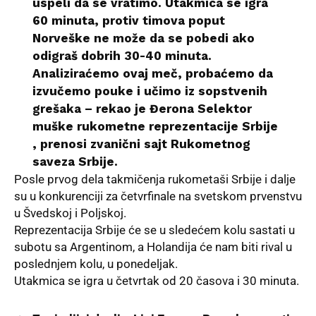
uspeli da se vratimo. Utakmica se igra
60 minuta, protiv timova poput
Norveške ne može da se pobedi ako
odigraš dobrih 30-40 minuta.
Analiziraćemo ovaj meč, probaćemo da
izvučemo pouke i učimo iz sopstvenih
grešaka – rekao je Đerona Selektor
muške rukometne reprezentacije Srbije
, prenosi zvanični sajt Rukometnog
saveza Srbije.
Posle prvog dela takmičenja rukometaši Srbije i dalje
su u konkurenciji za četvrfinale na svetskom prvenstvu
u Švedskoj i Poljskoj.
Reprezentacija Srbije će se u sledećem kolu sastati u
subotu sa Argentinom, a Holandija će nam biti rival u
poslednjem kolu, u ponedeljak.
Utakmica
se igra u četvrtak od 20 časova i 30 minuta.