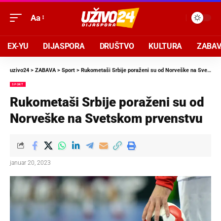
Aa
EX-YU
DIJASPORA
DRUŠTVO
KULTURA
ZABA
uzivo24
>
ZABAVA
>
Sport
>
Rukometaši Srbije poraženi su od Norveške na Svetskom prvenstvu
SPORT
Rukometaši Srbije poraženi su od
Norveške na Svetskom prvenstvu
januar 20, 2023