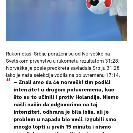
Rukometaši Srbije poraženi su od Norveške na
Svetskom prvenstvu u rukometu rezultatom 31:28.
Norveška je posle preokreta savladala Srbiju 31:28
iako je naša selekcija vodila na poluvremenu 17:14.
– Znali smo da će norveški tim podići
intenzitet u drugom poluvremenu, kao
što su to učinili i protiv Holandije. Nismo
našli način da odgovorimo na taj
intenzitet, odbrana je bila loša, ali je
problem u napadu bio veći. Izgubili smo
mnogo lopti u prvih 15 minuta i nismo