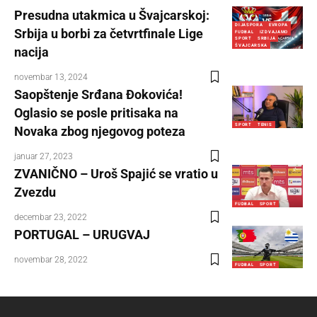
Presudna utakmica u Švajcarskoj:
DIJASPORA
EVROPA
Srbija u borbi za četvrtfinale Lige
FUDBAL
IZDVAJAMO
SPORT
SRBIJA
ŠVAJCARSKA
nacija
novembar 13, 2024
Saopštenje Srđana Đokovića!
Oglasio se posle pritisaka na
SPORT
TENIS
Novaka zbog njegovog poteza
januar 27, 2023
ZVANIČNO – Uroš Spajić se vratio u
Zvezdu
FUDBAL
SPORT
decembar 23, 2022
PORTUGAL – URUGVAJ
novembar 28, 2022
FUDBAL
SPORT