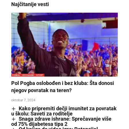
Najčitanije vesti
FUDBAL
IZDVAJAMO
SPORT
Pol Pogba oslobođen i bez kluba: Šta donosi
njegov povratak na teren?
oktobar 7, 2024
Kako pripremiti dečji imunitet za povratak
u školu: Saveti za roditelje
Snaga zdrave ishrane: Sprečavanje više
od 75% dijabetesa tipa 2