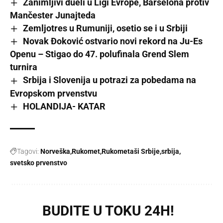
Zanimljivi dueli u Ligi Evrope, Barselona protiv
Mančester Junajteda
Zemljotres u Rumuniji, osetio se i u Srbiji
Novak Đoković ostvario novi rekord na Ju-Es
Openu – Stigao do 47. polufinala Grend Slem
turnira
Srbija i Slovenija u potrazi za pobedama na
Evropskom prvenstvu
HOLANDIJA- KATAR
Tagovi:
Norveška
Rukomet
Rukometaši Srbije
srbija
svetsko prvenstvo
BUDITE U TOKU 24H!