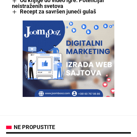
Od knjige do video igre: Potencijal
neistraženih svetova
Recept za savršen juneći gulaš
NE PROPUSTITE