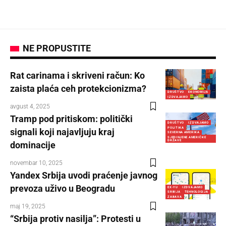
NE PROPUSTITE
Rat carinama i skriveni račun: Ko
zaista plaća ceh protekcionizma?
DRUŠTVO
EKONOMIJA
IZDVAJAMO
avgust 4, 2025
Tramp pod pritiskom: politički
DRUŠTVO
IZDVAJAMO
POLITIKA
signali koji najavljuju kraj
SEVERNA AMERIKA
SJEDINJENE AMERIČKE
DRŽAVE
dominacije
novembar 10, 2025
Yandex Srbija uvodi praćenje javnog
prevoza uživo u Beogradu
EX-YU
IZDVAJAMO
SRBIJA
TEHNOLOGIJA
ZABAVA
maj 19, 2025
“Srbija protiv nasilja”: Protesti u