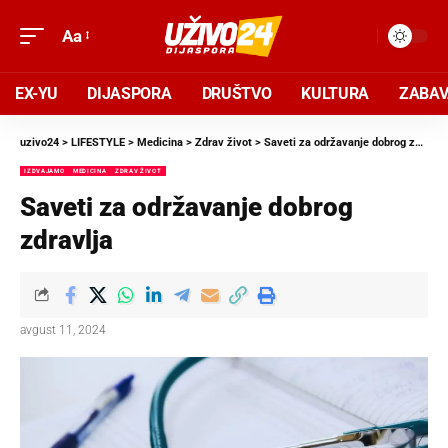
Aa
EX-YU
DIJASPORA
DRUŠTVO
KULTURA
ZABA
uzivo24
>
LIFESTYLE
>
Medicina
>
Zdrav život
>
Saveti za održavanje dobrog zdravlja
IZDVAJAMO
MEDICINA
ZDRAV ŽIVOT
Saveti za održavanje dobrog
zdravlja
avgust 11, 2024