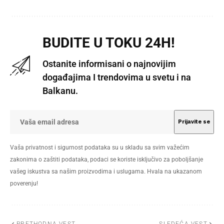
BUDITE U TOKU 24H!
Ostanite informisani o najnovijim
događajima I trendovima u svetu i na
Balkanu.
Vaša privatnost i sigurnost podataka su u skladu sa svim važećim
zakonima o zaštiti podataka, podaci se koriste isključivo za poboljšanje
vašeg iskustva sa našim proizvodima i uslugama. Hvala na ukazanom
poverenju!
PRETHODNA VEST
SLEDEĆA VEST