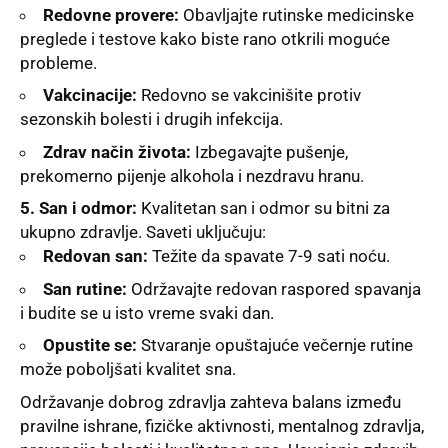
Redovne provere:
Obavljajte rutinske medicinske
preglede i testove kako biste rano otkrili moguće
probleme.
Vakcinacije:
Redovno se vakcinišite protiv
sezonskih bolesti i drugih infekcija.
Zdrav način života:
Izbegavajte pušenje,
prekomerno pijenje alkohola i nezdravu hranu.
5. San i odmor:
Kvalitetan san i odmor su bitni za
ukupno zdravlje. Saveti uključuju:
Redovan san:
Težite da spavate 7-9 sati noću.
San rutine:
Održavajte redovan raspored spavanja
i budite se u isto vreme svaki dan.
Opustite se:
Stvaranje opuštajuće večernje rutine
može poboljšati kvalitet sna.
Održavanje dobrog zdravlja zahteva balans između
pravilne ishrane, fizičke aktivnosti, mentalnog zdravlja,