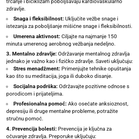
trčanje i biciklizam poboljšavaju kardiovaskularno
zdravlje.
Snaga i fleksibilnost:
Uključite vežbe snage i
istezanja za poboljšanje mišićne snage i fleksibilnosti.
Umerena aktivnost:
Ciljajte na najmanje 150
minuta umerenog aerobnog vežbanja nedeljno.
3. Mentalno zdravlje:
Održavanje mentalnog zdravlja
jednako je važno kao i fizičko zdravlje. Saveti uključuju:
Stres menadžment:
Primenjujte tehnike opuštanja
kao što su meditacija, joga ili duboko disanje.
Socijalna podrška:
Održavajte pozitivne odnose s
porodicom i prijateljima.
Profesionalna pomoć:
Ako osećate anksioznost,
depresiju ili druge mentalne probleme, potražite
stručnu pomoć.
4. Prevencija bolesti:
Prevencija je ključna za
očuvanje zdravlja. Preporuke uključuju: