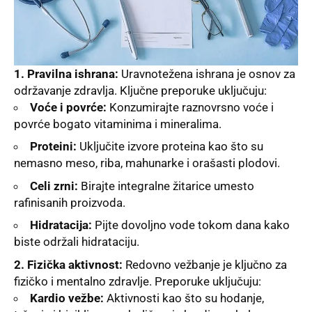
1. Pravilna ishrana:
Uravnotežena ishrana je osnov za
održavanje zdravlja. Ključne preporuke uključuju:
Voće i povrće:
Konzumirajte raznovrsno voće i
povrće bogato vitaminima i mineralima.
Proteini:
Uključite izvore proteina kao što su
nemasno meso, riba, mahunarke i orašasti plodovi.
Celi zrni:
Birajte integralne žitarice umesto
rafinisanih proizvoda.
Hidratacija:
Pijte dovoljno vode tokom dana kako
biste održali hidrataciju.
2. Fizička aktivnost:
Redovno vežbanje je ključno za
fizičko i mentalno zdravlje. Preporuke uključuju:
Kardio vežbe:
Aktivnosti kao što su hodanje,