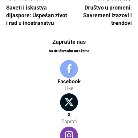
Saveti i iskustva
Društvo u promeni:
dijaspore: Uspešan zivot
Savremeni izazovi i
i rad u inostranstvu
trendovi
Zapratite nas
Na društvenim mrežama
Facebook
Like
X
Zaprati