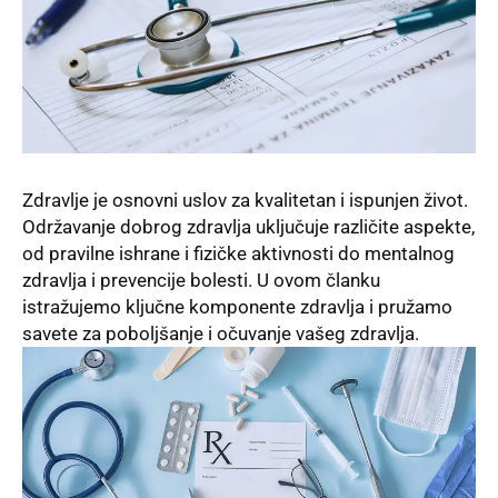
Zdravlje je osnovni uslov za kvalitetan i ispunjen život.
Održavanje dobrog zdravlja uključuje različite aspekte,
od pravilne
ishrane
i fizičke aktivnosti do
mentalnog
zdravlja i prevencije bolesti. U ovom članku
istražujemo ključne komponente zdravlja i pružamo
savete
za poboljšanje i očuvanje vašeg zdravlja.