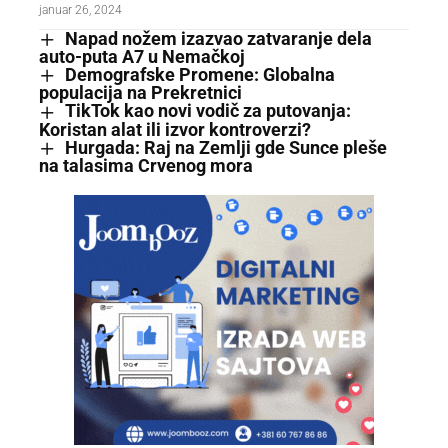
januar 26, 2024
Napad nožem izazvao zatvaranje dela
auto-puta A7 u Nemačkoj
Demografske Promene: Globalna
populacija na Prekretnici
TikTok kao novi vodič za putovanja:
Koristan alat ili izvor kontroverzi?
Hurgada: Raj na Zemlji gde Sunce pleše
na talasima Crvenog mora