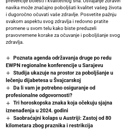
prevencije bolesti i kvalitetnog sna. Usvajanje zdravih
navika može značajno poboljšati kvalitet vašeg života
i dugoročno očuvati vaše zdravlje. Posvetite pažnju
svakom aspektu svog zdravlja i redovno pratite
promene u svom telu kako biste preduzeli
pravovremene korake za očuvanje i poboljšanje svog
zdravlja.
Poznata agenda održavanja druge po redu
EWPN regionalne konferencije u Sarajevu
Studija ukazuje na prostor za poboljšanje u
lečenju dijabetesa u Švajcarskoj
Da li vam je potrebno osiguranje od
profesionalne odgovornosti?
Tri horoskopska znaka koja očekuju sjajna
iznenađenja u 2024. godini
Saobraćajni kolaps u Austriji: Zastoj od 80
kilometara zbog praznika i restrikcija