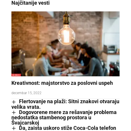
Najčitanije vesti
BIZNIS
Kreativnost: majstorstvo za poslovni uspeh
decembar 15, 2022
Flertovanje na plaži: Sitni znakovi otvaraju
velika vrata.
Dogovorene mere za rešavanje problema
nedostatka stambenog prostora u
Švajcarskoj
Da, zaista uskoro stiže Coca-Cola telefon