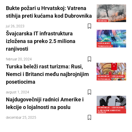
Bukte požari u Hrvatskoj: Vatrena
stihija preti kućama kod Dubrovnika
HRONIKA
jul 26, 2023
Švajcarska IT infrastruktura
izložena sa preko 2.5 miliona
IZDVAJAMO
TEHNOLOGIJA
ranjivosti
februar 20, 2024
Turska beleži rast turizma: Rusi,
Nemci i Britanci među najbrojnijim
EKONOMIJA
IZDVAJAMO
PUTOVANJA
posetiocima
avgust 1, 2024
Najdugovečniji radnici Amerike i
lekcije o lojalnosti na poslu
EKONOMIJA
IZDVAJAMO
SJEDINJENE AMERIČKE
DRŽAVE
decembar 25, 2025