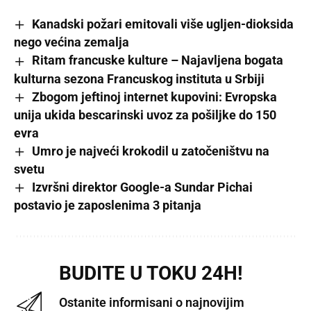
Kanadski požari emitovali više ugljen-dioksida
nego većina zemalja
Ritam francuske kulture – Najavljena bogata
kulturna sezona Francuskog instituta u Srbiji
Zbogom jeftinoj internet kupovini: Evropska
unija ukida bescarinski uvoz za pošiljke do 150
evra
Umro je najveći krokodil u zatočeništvu na
svetu
Izvršni direktor Google-a Sundar Pichai
postavio je zaposlenima 3 pitanja
BUDITE U TOKU 24H!
Ostanite informisani o najnovijim