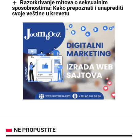
Razotkrivanje mitova o seksualnim
sposobnostima: Kako prepoznati i unaprediti
svoje veštine u krevetu
NE PROPUSTITE