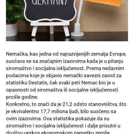
Nemačka, kao jedna od najrazvijenijih zemalja Evrope,
suočava se sa značajnim izazovima kada je u pitanju
siromaštvo i socijalna isključenost. Prema nedavnim
podacima koje je objavio nemački savezni zavod za
statistiku Destatis, čak svaki peti Nemac bio je u
opasnosti od siromaštva ili socijalne isključenosti
prošle godine.
Konkretno, to znači da je 21,2 odsto stanovništva, što
je ekvivalentno 17,7 miliona ljudi, bilo suočeno sa
ovim izazovima. Ova statistika pokazuje da su
siromaštvo i socijalna isključenost i dalje prisutni u
društvu uprkos ekonomskom napretku zemlje.