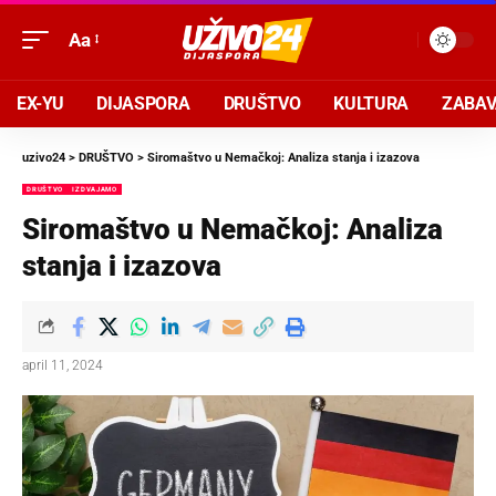
Aa
EX-YU
DIJASPORA
DRUŠTVO
KULTURA
ZABA
uzivo24
>
DRUŠTVO
>
Siromaštvo u Nemačkoj: Analiza stanja i izazova
DRUŠTVO
IZDVAJAMO
Siromaštvo u Nemačkoj: Analiza
stanja i izazova
april 11, 2024