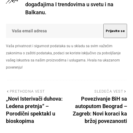
događajima I trendovima u svetu i na
Balkanu.
Vaša privatnost i sigurnost podataka su u skladu sa svim važećim
zakonima o zaštiti podataka, podaci se koriste isključivo za poboljšanje
vašeg iskustva sa našim proizvodima i uslugama. Hvala na ukazanom
poverenju!
PRETHODNA VEST
SLEDEĆA VEST
„Novi Isterivači duhova:
Povezivanje BiH sa
Ledena pretnja“ –
autoputom Beograd –
Porodični spektakl u
Zagreb: Novi koraci ka
bioskopima
bržoj povezanosti