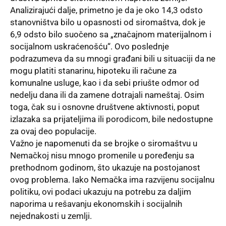
Analizirajući dalje, primetno je da je oko 14,3 odsto
stanovništva bilo u opasnosti od siromaštva, dok je
6,9 odsto bilo suočeno sa „značajnom materijalnom i
socijalnom uskraćenošću“. Ovo poslednje
podrazumeva da su mnogi građani bili u situaciji da ne
mogu platiti stanarinu, hipoteku ili račune za
komunalne usluge, kao i da sebi priušte odmor od
nedelju dana ili da zamene dotrajali nameštaj. Osim
toga, čak su i osnovne društvene aktivnosti, poput
izlazaka sa prijateljima ili porodicom, bile nedostupne
za ovaj deo populacije.
Važno je napomenuti da se brojke o siromaštvu u
Nemačkoj nisu mnogo promenile u poređenju sa
prethodnom godinom, što ukazuje na postojanost
ovog problema. Iako Nemačka ima razvijenu socijalnu
politiku, ovi podaci ukazuju na potrebu za daljim
naporima u rešavanju ekonomskih i socijalnih
nejednakosti u zemlji.