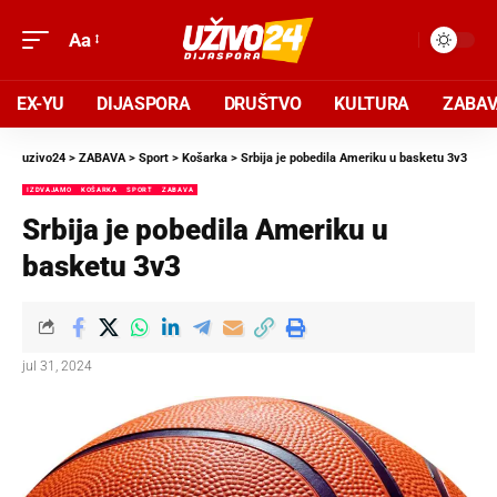
Aa
EX-YU
DIJASPORA
DRUŠTVO
KULTURA
ZABA
uzivo24
>
ZABAVA
>
Sport
>
Košarka
>
Srbija je pobedila Ameriku u basketu 3v3
IZDVAJAMO
KOŠARKA
SPORT
ZABAVA
Srbija je pobedila Ameriku u
basketu 3v3
jul 31, 2024