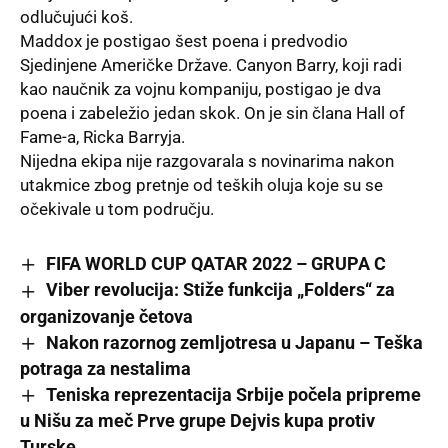
odlučujući koš.
Maddox je postigao šest poena i predvodio
Sjedinjene Američke Države. Canyon Barry, koji radi
kao naučnik za vojnu kompaniju, postigao je dva
poena i zabeležio jedan skok. On je sin člana Hall of
Fame-a, Ricka Barryja.
Nijedna ekipa nije razgovarala s novinarima nakon
utakmice zbog pretnje od teških oluja koje su se
očekivale u tom području.
FIFA WORLD CUP QATAR 2022 – GRUPA C
Viber revolucija: Stiže funkcija „Folders“ za
organizovanje četova
Nakon razornog zemljotresa u Japanu – Teška
potraga za nestalima
Teniska reprezentacija Srbije počela pripreme
u Nišu za meč Prve grupe Dejvis kupa protiv
Turske