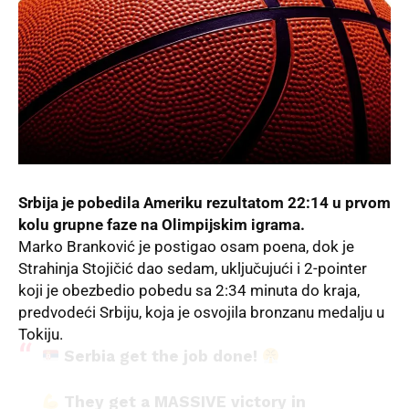
Srbija je pobedila Ameriku rezultatom 22:14 u prvom
kolu grupne faze na Olimpijskim igrama.
Marko Branković
je postigao osam poena, dok je
Strahinja Stojičić dao sedam, uključujući i 2-pointer
koji je obezbedio pobedu sa 2:34 minuta do kraja,
predvodeći Srbiju, koja je osvojila bronzanu medalju u
Tokiju.
Serbia get the job done!
They get a MASSIVE victory in