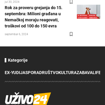
jul 30, 2024
Rok za proveru grejanja do 15.
septembra: Milioni građana u
DIJASPORA
EVROPA
IZDVAJAMO
NEMAČKA
Nemačkoj moraju reagovati,
troškovi od 100 do 150 evra
septembar 6, 2024
Kategorije
EX-YU
DIJASPORA
DRUŠTVO
KULTURA
ZABAVA
LIFES