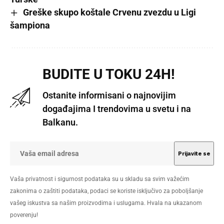
Greške skupo koštale Crvenu zvezdu u Ligi
šampiona
BUDITE U TOKU 24H!
Ostanite informisani o najnovijim
događajima I trendovima u svetu i na
Balkanu.
Vaša privatnost i sigurnost podataka su u skladu sa svim važećim
zakonima o zaštiti podataka, podaci se koriste isključivo za poboljšanje
vašeg iskustva sa našim proizvodima i uslugama. Hvala na ukazanom
poverenju!