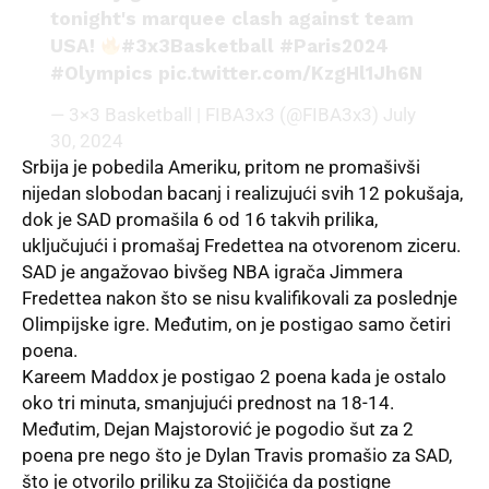
tonight's marquee clash against team
USA!
#3x3Basketball
#Paris2024
#Olympics
pic.twitter.com/KzgHl1Jh6N
— 3×3 Basketball | FIBA3x3 (@FIBA3x3)
July
30, 2024
Srbija je pobedila Ameriku, pritom ne promašivši
nijedan slobodan bacanj i realizujući svih 12 pokušaja,
dok je
SAD
promašila 6 od 16 takvih prilika,
uključujući i promašaj Fredettea na otvorenom ziceru.
SAD je angažovao bivšeg NBA igrača Jimmera
Fredettea nakon što se nisu kvalifikovali za poslednje
Olimpijske igre. Međutim, on je postigao samo četiri
poena.
Kareem Maddox je postigao 2 poena kada je ostalo
oko tri minuta, smanjujući prednost na 18-14.
Međutim, Dejan Majstorović je pogodio šut za 2
poena pre nego što je Dylan Travis promašio za SAD,
što je otvorilo priliku za Stojičića da postigne