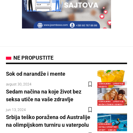
NE PROPUSTITE
Sok od narandže i mente
avgust 30, 2024
IZDVAJAMO
LIFESTYLE
RECEPTI
Sedam načina na koje život bez
seksa utiče na vaše zdravlje
IZDVAJAMO
LIFESTYLE
MUŠKO-ŽENSKI ODNOSI
jun 13, 2024
Srbija teško poražena od Australije
na olimpijskom turniru u vaterpolu
IZDVAJAMO
OSTALI SPORTOVI
SPORT
SRBIJA