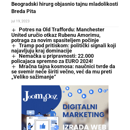
Beogradski hirurg objasnio tajnu mladolikosti
Breda Pita
jul 19, 2023
Potres na Old Traffordu: Manchester
United uručio otkaz Rubenu Amorimu,
potraga za novim spasiteljem počinje
Tramp pod pritiskom: politički signali koji
najavljuju kraj dominacije
Nemačka u pripravnosti: 22.000
policajaca spremno za EURO 2024!
Mračna tajna kosmosa: naučnici tvrde da
se svemir neće širiti večno, već da mu preti
„Veliko sažimanje“