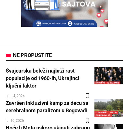
NE PROPUSTITE
Švajcarska beleži najbrži rast
populacije od 1960-ih, Ukrajinci
DRUŠTVO
IZDVAJAMO
ključni faktor
april 4, 2024
Završen inkluzivni kamp za decu sa
cerebralnom paralizom u Bogovađi
IZDVAJAMO
SRBIJA
ZANIMLJIVOSTI
jul 16, 2026
Hoće li Meta uskoro ukinuti zabranu