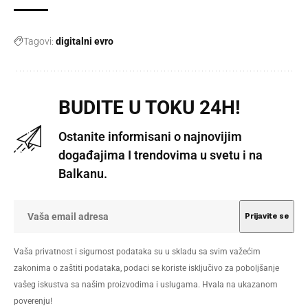
Tagovi:
digitalni evro
BUDITE U TOKU 24H!
Ostanite informisani o najnovijim
događajima I trendovima u svetu i na
Balkanu.
Vaša privatnost i sigurnost podataka su u skladu sa svim važećim
zakonima o zaštiti podataka, podaci se koriste isključivo za poboljšanje
vašeg iskustva sa našim proizvodima i uslugama. Hvala na ukazanom
poverenju!