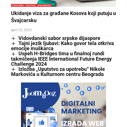
IZDVAJAMO
POLITIKA
ŠVAJCARSKA
Ukidanje viza za građane Kosova koji putuju u
Švajcarsku
april 20, 2023
Vidovdanski sabor srpske dijaspore
Tajni jezik ljubavi: Kako govor tela otkriva
emocije muškarca
Uspeh H-Bridges tima u finalnoj rundi
takmičenja IEEE International Future Energy
Challenge 2024
Izložba „Uputstvo za upotrebu“ Nikole
Markovića u Kulturnom centru Beograda