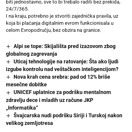
biti jednostavno, sve to bi trebalo raditi bez prekida,
24/7/365.
I na kraju, potrebno je stvoriti zajednička pravila, uz
koja bi plaćanja digitalnim evrom funkcionisala u
celom Evropodručju,
bez obzira na granice.
Alpi se tope: Skijališta pred izazovom zbog
globalnog zagrevanja
Uticaj tehnologije na ratovanje: Šta ako ljudi
izgube kontrolu nad veštačkom inteligencijom?
Nova krah cena srebra: pad od 12% briše
mesečne dobitke
UNICEF uplatnice za podršku mentalnom
zdravlju dece i mladih uz račune JKP
„Informatika“
Švajcarska nudi podršku Siriji i Turskoj nakon
velikog zemljotresa