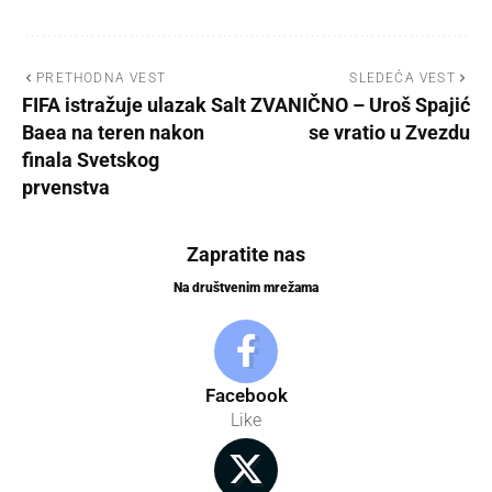
PRETHODNA VEST
SLEDEĆA VEST
FIFA istražuje ulazak Salt
ZVANIČNO – Uroš Spajić
Baea na teren nakon
se vratio u Zvezdu
finala Svetskog
prvenstva
Zapratite nas
Na društvenim mrežama
Facebook
Like