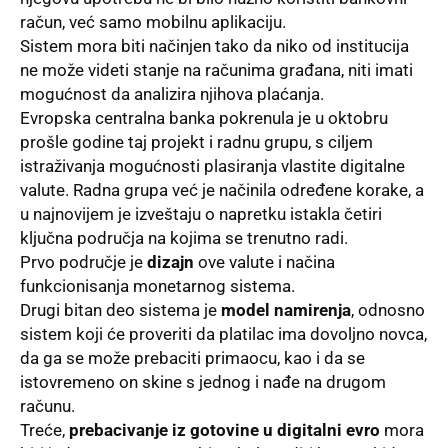
račun, već samo mobilnu aplikaciju.
Sistem mora biti načinjen tako da niko od institucija
ne može videti stanje na računima građana, niti imati
mogućnost da analizira njihova plaćanja.
Evropska centralna banka pokrenula je u oktobru
prošle godine taj projekt i radnu grupu, s ciljem
istraživanja mogućnosti plasiranja vlastite digitalne
valute. Radna grupa već je načinila određene korake, a
u najnovijem je izveštaju o napretku istakla četiri
ključna područja na kojima se trenutno radi.
Prvo područje je
dizajn
ove valute i načina
funkcionisanja monetarnog sistema.
Drugi bitan deo sistema je
model namirenja
, odnosno
sistem koji će proveriti da platilac ima dovoljno novca,
da ga se može prebaciti primaocu, kao i da se
istovremeno on skine s jednog i nađe na drugom
računu.
Treće,
prebacivanje iz gotovine u digitalni evro
mora