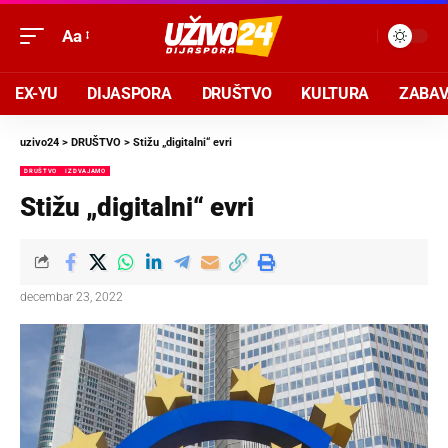
Aa
EX-YU
DIJASPORA
DRUŠTVO
KULTURA
ZABA
uzivo24
>
DRUŠTVO
>
Stižu „digitalni“ evri
DRUŠTVO
IZDVAJAMO
Stižu „digitalni“ evri
decembar 23, 2022