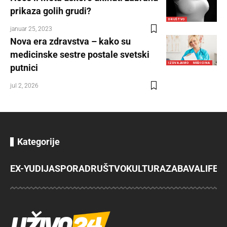
prikaza golih grudi?
DRUŠTVO
januar 25, 2023
Nova era zdravstva – kako su
medicinske sestre postale svetski
IZDVAJAMO
MEDICINA
putnici
jul 2, 2026
Kategorije
EX-YU
DIJASPORA
DRUŠTVO
KULTURA
ZABAVA
LIFES