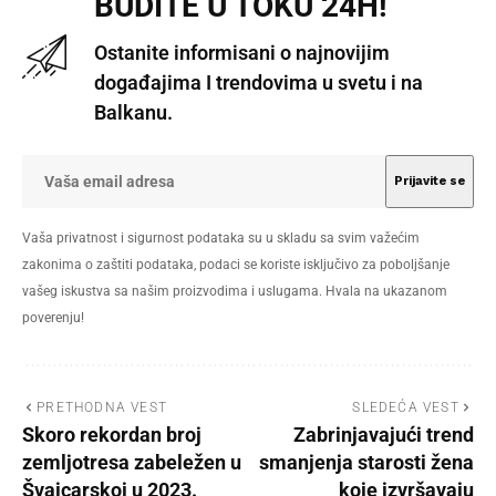
BUDITE U TOKU 24H!
Ostanite informisani o najnovijim
događajima I trendovima u svetu i na
Balkanu.
Vaša privatnost i sigurnost podataka su u skladu sa svim važećim
zakonima o zaštiti podataka, podaci se koriste isključivo za poboljšanje
vašeg iskustva sa našim proizvodima i uslugama. Hvala na ukazanom
poverenju!
PRETHODNA VEST
SLEDEĆA VEST
Skoro rekordan broj
Zabrinjavajući trend
zemljotresa zabeležen u
smanjenja starosti žena
Švajcarskoj u 2023.
koje izvršavaju