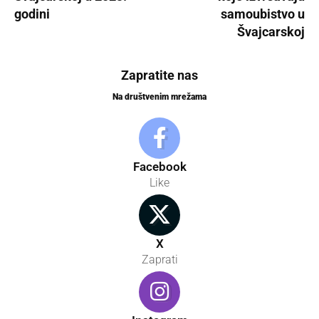
godini
samoubistvo u
Švajcarskoj
Zapratite nas
Na društvenim mrežama
Facebook
Like
X
Zaprati