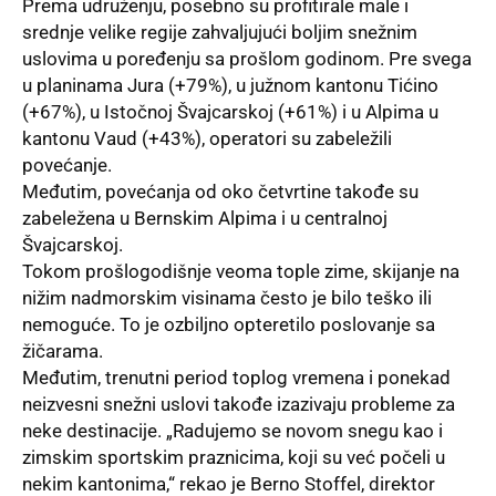
Prema udruženju, posebno su profitirale male i
srednje velike regije zahvaljujući boljim snežnim
uslovima u poređenju sa prošlom godinom. Pre svega
u planinama Jura (+79%), u južnom kantonu Tićino
(+67%), u Istočnoj Švajcarskoj (+61%) i u Alpima u
kantonu Vaud (+43%), operatori su zabeležili
povećanje.
Međutim, povećanja od oko četvrtine takođe su
zabeležena u Bernskim Alpima i u centralnoj
Švajcarskoj.
Tokom prošlogodišnje veoma tople zime, skijanje na
nižim nadmorskim visinama često je bilo teško ili
nemoguće. To je ozbiljno opteretilo poslovanje sa
žičarama.
Međutim, trenutni period toplog vremena i ponekad
neizvesni snežni uslovi takođe izazivaju probleme za
neke destinacije. „Radujemo se novom snegu kao i
zimskim sportskim praznicima, koji su već počeli u
nekim kantonima,“ rekao je Berno Stoffel, direktor