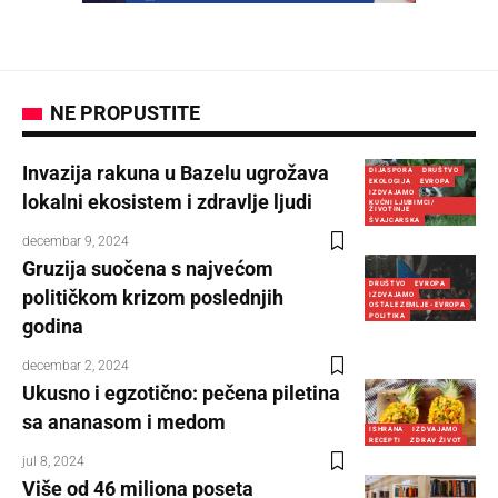
NE PROPUSTITE
Invazija rakuna u Bazelu ugrožava
DIJASPORA
DRUŠTVO
EKOLOGIJA
EVROPA
IZDVAJAMO
lokalni ekosistem i zdravlje ljudi
KUĆNI LJUBIMCI/
ŽIVOTINJE
ŠVAJCARSKA
decembar 9, 2024
Gruzija suočena s najvećom
DRUŠTVO
EVROPA
političkom krizom poslednjih
IZDVAJAMO
OSTALE ZEMLJE - EVROPA
POLITIKA
godina
decembar 2, 2024
Ukusno i egzotično: pečena piletina
sa ananasom i medom
ISHRANA
IZDVAJAMO
RECEPTI
ZDRAV ŽIVOT
jul 8, 2024
Više od 46 miliona poseta