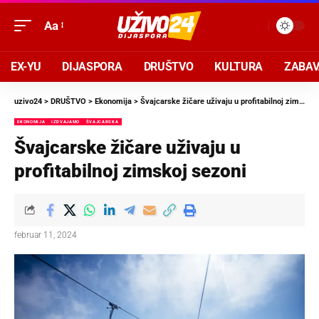
Aa
EX-YU
DIJASPORA
DRUŠTVO
KULTURA
ZABA
uzivo24
>
DRUŠTVO
>
Ekonomija
>
Švajcarske žičare uživaju u profitabilnoj zimskoj sezoni
EKONOMIJA
IZDVAJAMO
ŠVAJCARSKA
Švajcarske žičare uživaju u
profitabilnoj zimskoj sezoni
februar 11, 2024