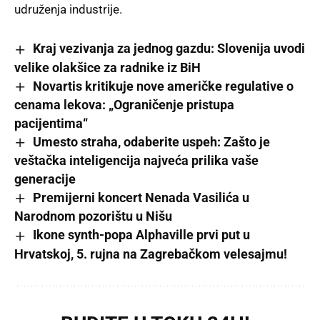
udruženja industrije.
Kraj vezivanja za jednog gazdu: Slovenija uvodi
velike olakšice za radnike iz BiH
Novartis kritikuje nove američke regulative o
cenama lekova: „Ograničenje pristupa
pacijentima“
Umesto straha, odaberite uspeh: Zašto je
veštačka inteligencija najveća prilika vaše
generacije
Premijerni koncert Nenada Vasilića u
Narodnom pozorištu u Nišu
Ikone synth-popa Alphaville prvi put u
Hrvatskoj, 5. rujna na Zagrebačkom velesajmu!