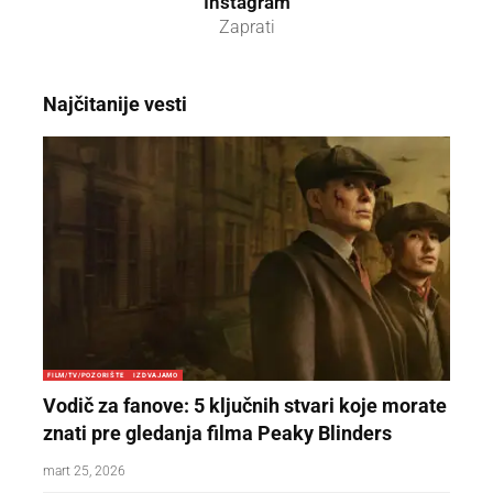
Instagram
Zaprati
Najčitanije vesti
FILM/TV/POZORIŠTE
IZDVAJAMO
Vodič za fanove: 5 ključnih stvari koje morate
znati pre gledanja filma Peaky Blinders
mart 25, 2026