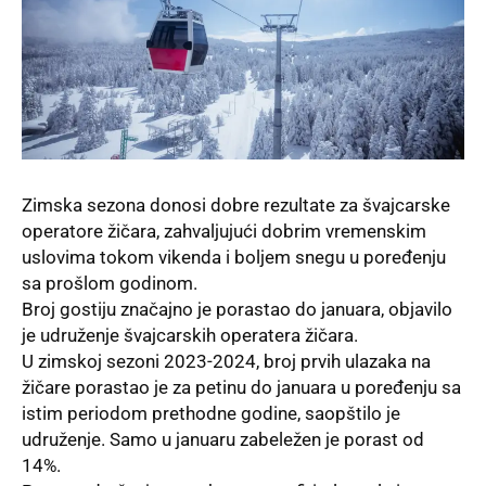
Zimska sezona donosi dobre rezultate za švajcarske
operatore žičara, zahvaljujući dobrim vremenskim
uslovima tokom vikenda i boljem snegu u poređenju
sa prošlom godinom.
Broj gostiju značajno je porastao do januara, objavilo
je udruženje švajcarskih operatera žičara.
U zimskoj sezoni 2023-2024, broj prvih ulazaka na
žičare porastao je za petinu do januara u poređenju sa
istim periodom prethodne godine, saopštilo je
udruženje. Samo u januaru zabeležen je porast od
14%.