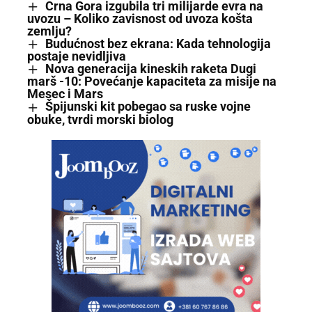
Crna Gora izgubila tri milijarde evra na
uvozu – Koliko zavisnost od uvoza košta
zemlju?
Budućnost bez ekrana: Kada tehnologija
postaje nevidljiva
Nova generacija kineskih raketa Dugi
marš -10: Povećanje kapaciteta za misije na
Mesec i Mars
Špijunski kit pobegao sa ruske vojne
obuke, tvrdi morski biolog