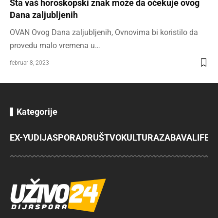
Šta vaš horoskopski znak može da očekuje ovog
Dana zaljubljenih
OVAN Ovog Dana zaljubljenih, Ovnovima bi koristilo da
provedu malo vremena u…
februar 8, 2023
Kategorije
EX-YU
DIJASPORA
DRUŠTVO
KULTURA
ZABAVA
LIFES