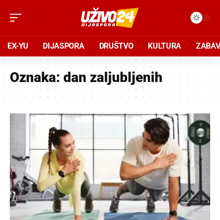
EX-YU
DIJASPORA
DRUŠTVO
KULTURA
ZABA
Oznaka:
dan zaljubljenih