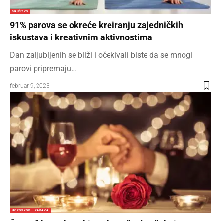
DRUŠTVO
91% parova se okreće kreiranju zajedničkih
iskustava i kreativnim aktivnostima
Dan zaljubljenih se bliži i očekivali biste da se mnogi
parovi pripremaju…
februar 9, 2023
HOROSKOP
ZABAVA