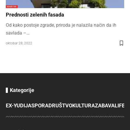
DRUŠTVO
Prednosti zelenih fasada
Od kako postoje zgrade, priroda je nalazila način da ih
savlada –…
oktobar 28, 2022
Kategorije
EX-YU
DIJASPORA
DRUŠTVO
KULTURA
ZABAVA
LIFES