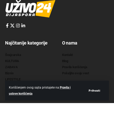
Najčitanije kategorije
O nama
Švajcarska
Kontakt
KULTURA
Blog
ZABAVA
Pravila korišćenja
Biznis
Pošaljite svoju vest
LIFESTYLE
Korišćenjem ovog sajta pristajete na
Pravila i
Prihvati
uslove korišćenja
2022 @
www.uzivo24.com