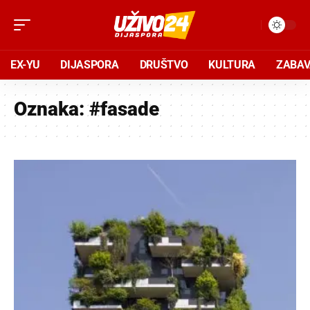
EX-YU
DIJASPORA
DRUŠTVO
KULTURA
ZABA
Oznaka:
#fasade