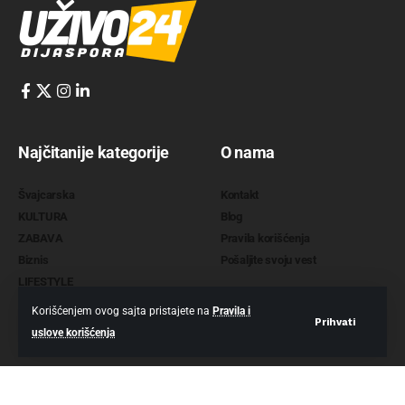
Najčitanije kategorije
O nama
Švajcarska
Kontakt
KULTURA
Blog
ZABAVA
Pravila korišćenja
Biznis
Pošaljite svoju vest
LIFESTYLE
Korišćenjem ovog sajta pristajete na
Pravila i
Prihvati
uslove korišćenja
2022 @
www.uzivo24.com