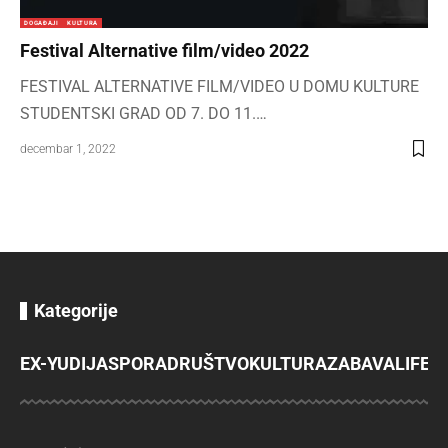
DOGAĐAJI
KULTURA
Festival Alternative film/video 2022
FESTIVAL ALTERNATIVE FILM/VIDEO U DOMU KULTURE
STUDENTSKI GRAD OD 7. DO 11.…
decembar 1, 2022
Kategorije
EX-YU
DIJASPORA
DRUŠTVO
KULTURA
ZABAVA
LIFES