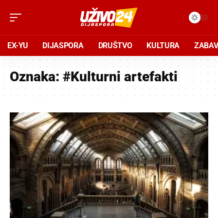
EX-YU
DIJASPORA
DRUŠTVO
KULTURA
ZABA
Oznaka:
#Kulturni artefakti