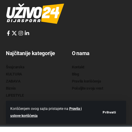
Najčitanije kategorije
O nama
Švajcarska
Kontakt
KULTURA
Blog
ZABAVA
Pravila korišćenja
Biznis
Pošaljite svoju vest
LIFESTYLE
Korišćenjem ovog sajta pristajete na
Pravila i
Prihvati
uslove korišćenja