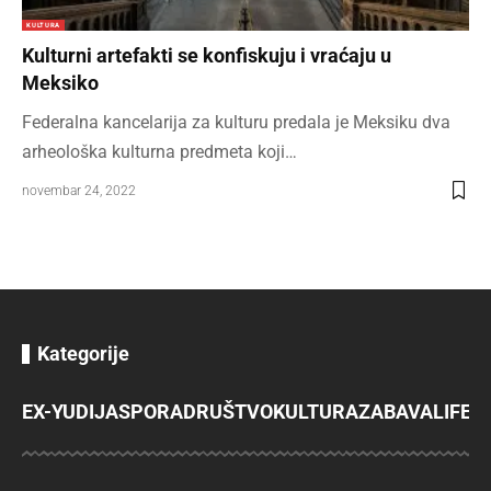
KULTURA
Kulturni artefakti se konfiskuju i vraćaju u
Meksiko
Federalna kancelarija za kulturu predala je Meksiku dva
arheološka kulturna predmeta koji…
novembar 24, 2022
Kategorije
EX-YU
DIJASPORA
DRUŠTVO
KULTURA
ZABAVA
LIFES