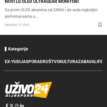
NOVI LG OLED ULTRAGEAR MONITORI
Sa prvim OLED ekranima od 240Hz i do sada najboljim
performansama u…
decembar 15, 2022
Kategorije
EX-YU
DIJASPORA
DRUŠTVO
KULTURA
ZABAVA
LIFES